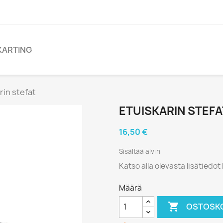
KARTING
rin stefat
ETUISKARIN STEFA
16,50 €
Sisältää alv:n
Katso alla olevasta lisätiedo
Määrä

OSTOSKO