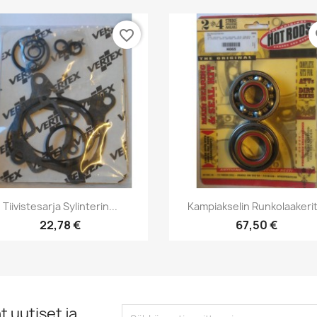
favorite_border
fa
Pikakatselu
Pikakatselu


Tiivistesarja Sylinterin...
Kampiakselin Runkolaakerit.
22,78 €
67,50 €
 uutiset ja