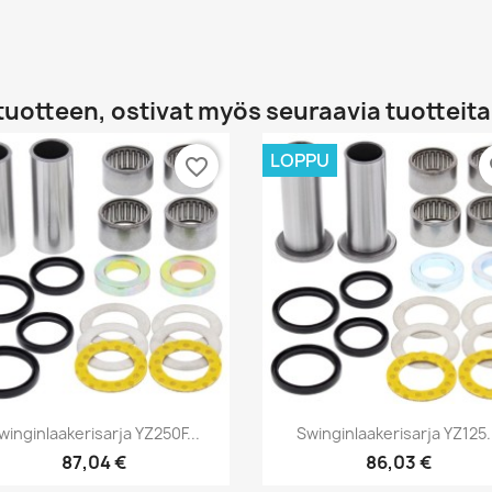
tuotteen, ostivat myös seuraavia tuotteita
LOPPU
favorite_border
fa
Pikakatselu
Pikakatselu


winginlaakerisarja YZ250F...
Swinginlaakerisarja YZ125.
87,04 €
86,03 €