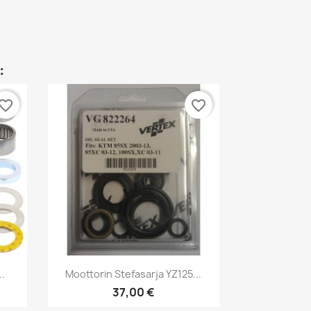
:
vorite_border
favorite_border
Pikakatselu

..
Moottorin Stefasarja YZ125...
37,00 €