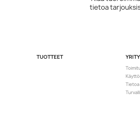
tietoa tarjouks
TUOTTEET
YRIT
Toimit
Käytt
Tietoa
Turval