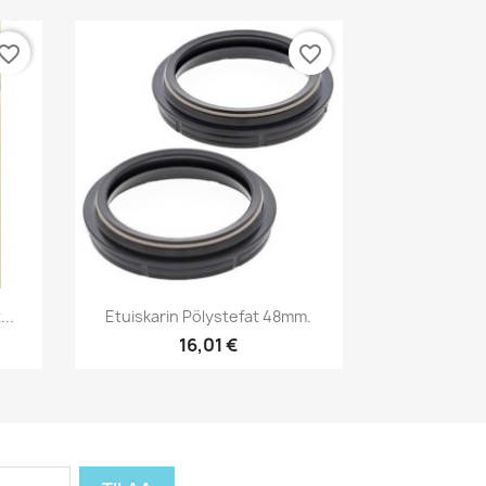
vorite_border
favorite_border
Pikakatselu

..
Etuiskarin Pölystefat 48mm.
16,01 €