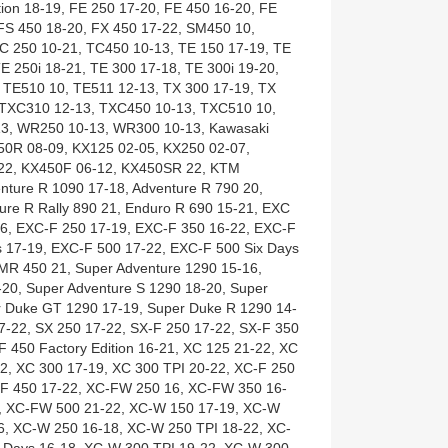
tion 18-19, FE 250 17-20, FE 450 16-20, FE
 FS 450 18-20, FX 450 17-22, SM450 10,
C 250 10-21, TC450 10-13, TE 150 17-19, TE
TE 250i 18-21, TE 300 17-18, TE 300i 19-20,
 TE510 10, TE511 12-13, TX 300 17-19, TX
 TXC310 12-13, TXC450 10-13, TXC510 10,
3, WR250 10-13, WR300 10-13, Kawasaki
0R 08-09, KX125 02-05, KX250 02-07,
22, KX450F 06-12, KX450SR 22, KTM
nture R 1090 17-18, Adventure R 790 20,
ure R Rally 890 21, Enduro R 690 15-21, EXC
16, EXC-F 250 17-19, EXC-F 350 16-22, EXC-F
s 17-19, EXC-F 500 17-22, EXC-F 500 Six Days
MR 450 21, Super Adventure 1290 15-16,
20, Super Adventure S 1290 18-20, Super
r Duke GT 1290 17-19, Super Duke R 1290 14-
7-22, SX 250 17-22, SX-F 250 17-22, SX-F 350
F 450 Factory Edition 16-21, XC 125 21-22, XC
2, XC 300 17-19, XC 300 TPI 20-22, XC-F 250
-F 450 17-22, XC-FW 250 16, XC-FW 350 16-
6, XC-FW 500 21-22, XC-W 150 17-19, XC-W
6, XC-W 250 16-18, XC-W 250 TPI 18-22, XC-
 Days 16-18, XC-W 300 TPI 19-22, XC-W 300