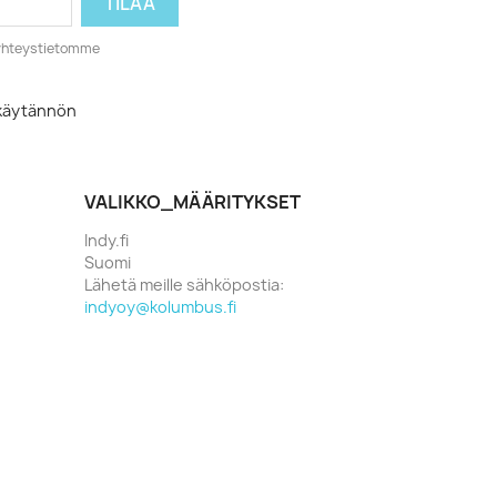
o yhteystietomme
akäytännön
VALIKKO_MÄÄRITYKSET
Indy.fi
Suomi
Lähetä meille sähköpostia:
indyoy@kolumbus.fi