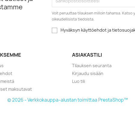
istamme
Voit peruuttaa tilauksen milloin tahansa. Kats
oikeudellisista tiedoista.
Hyväksyn käyttöehdot ja tietosuoj
YKSEMME
ASIAKASTILI
us
Tilauksen seuranta
öehdot
Kirjaudu sisään
 meistä
Luo tili
liset maksutavat
© 2026 - Verkkokauppa-alustan toimittaa PrestaShop™