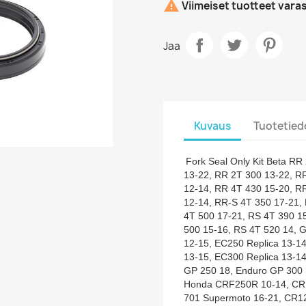

Viimeiset tuotteet vara
Jaa
Kuvaus
Tuotetied
Fork Seal Only Kit Beta R
13-22, RR 2T 300 13-22, R
12-14, RR 4T 430 15-20, R
12-14, RR-S 4T 350 17-21,
4T 500 17-21, RS 4T 390 1
500 15-16, RS 4T 520 14, 
12-15, EC250 Replica 13-1
13-15, EC300 Replica 13-1
GP 250 18, Enduro GP 300 
Honda CRF250R 10-14, CRF
701 Supermoto 16-21, CR12