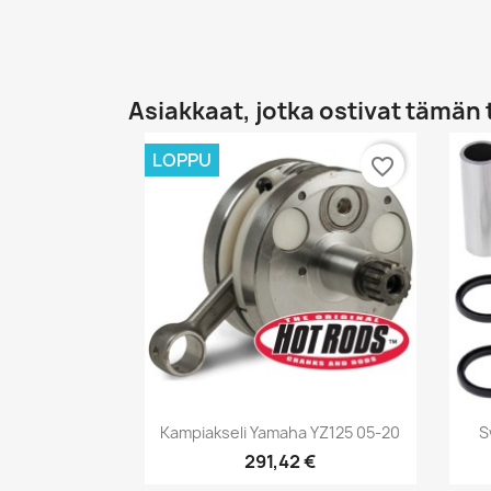
Asiakkaat, jotka ostivat tämän 
LOPPU
favorite_border
Pikakatselu

Kampiakseli Yamaha YZ125 05-20
S
291,42 €