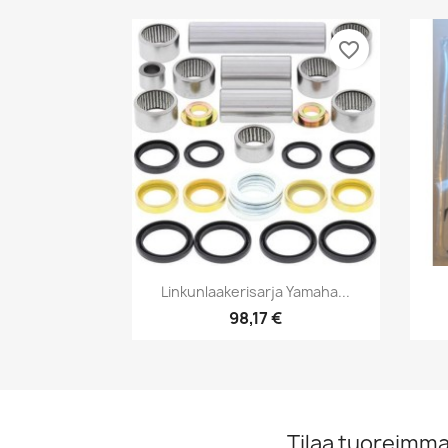
favorite_border
Pikakatselu

Linkunlaakerisarja Yamaha...
98,17 €
Tilaa tuoreimmat