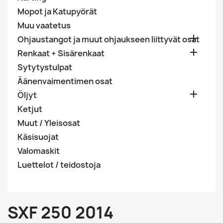
Mopot ja Katupyörät
Muu vaatetus

Ohjaustangot ja muut ohjaukseen liittyvät osat

Renkaat + Sisärenkaat
Sytytystulpat
Äänenvaimentimen osat

Öljyt
Ketjut
Muut / Yleisosat
Käsisuojat
Valomaskit
Luettelot / teidostoja
SXF 250 2014