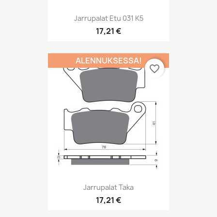
Jarrupalat Etu 031 K5
17,21 €
ALENNUKSESSA!
favorite_border
Jarrupalat Taka
17,21 €