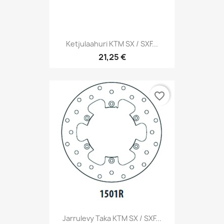
Ketjulaahuri KTM SX / SXF...
21,25 €
favorite_border
Jarrulevy Taka KTM SX / SXF...