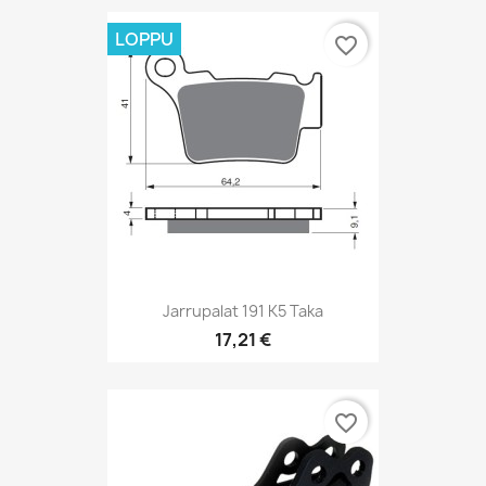
LOPPU
favorite_border
Jarrupalat 191 K5 Taka
17,21 €
favorite_border