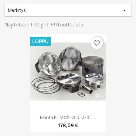

Merkitys
Näytetään 1-12 yht. 59 tuotteesta
LOPPU
favorite_border
Mäntä KTM SXF250 13-15 ,...
178,09 €