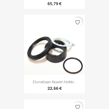
65,79 €
favorite_border
Eturattaan Akselin Holkki...
22,66 €
favorite_border