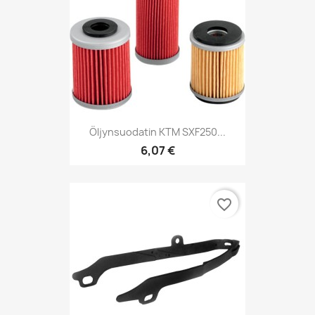
Öljynsuodatin KTM SXF250...
6,07 €
favorite_border