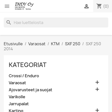
shopping_cart


(0)
search
Etusivulle
Varaosat
KTM
SXF 250
SXF 250
2014
KATEGORIAT
Crossi / Enduro

Varaosat

Ajovarusteet ja suojat
Varikolle
Jarrupalat

Karting