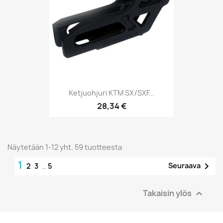
Ketjuohjuri KTM SX/SXF...
28,34 €
Näytetään 1-12 yht. 59 tuotteesta
1

Seuraava
2
3
…
5
Takaisin ylös
