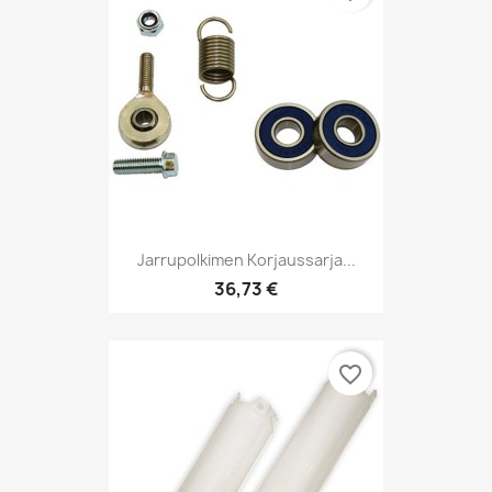
Jarrupolkimen Korjaussarja...
36,73 €
favorite_border