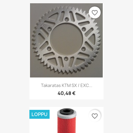
favorite_border
Takaratas KTM SX / EXC...
40,48 €
LOPPU
favorite_border