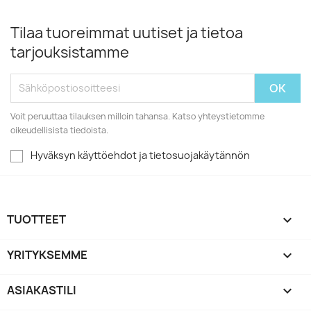
Tilaa tuoreimmat uutiset ja tietoa
tarjouksistamme
Voit peruuttaa tilauksen milloin tahansa. Katso yhteystietomme
oikeudellisista tiedoista.
Hyväksyn käyttöehdot ja tietosuojakäytännön
TUOTTEET

YRITYKSEMME

ASIAKASTILI
