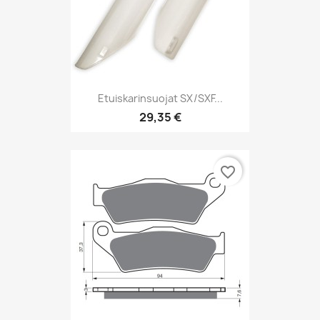
Etuiskarinsuojat SX/SXF...
29,35 €
favorite_border