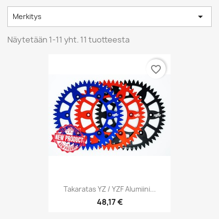

Merkitys
Näytetään 1-11 yht. 11 tuotteesta
favorite_border
Takaratas YZ / YZF Alumiini...
48,17 €