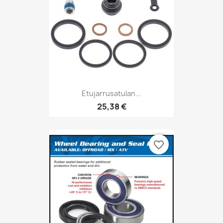
Etujarrusatulan...
25,38 €
favorite_border