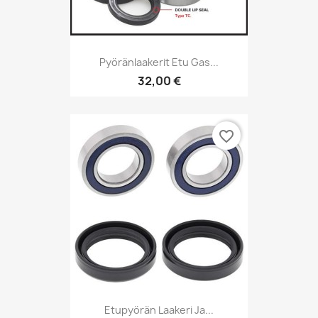
Pyöränlaakerit Etu Gas...
32,00 €
favorite_border
Etupyörän Laakeri Ja...