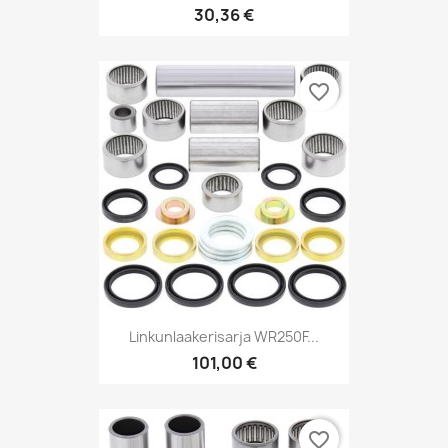
30,36 €
favorite_border
Linkunlaakerisarja WR250F...
101,00 €
favorite_border