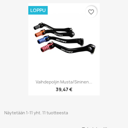
LOPPU
favorite_border
Vaihdepoljin Musta/sininen...
39,47 €
Näytetään 1-11 yht. 11 tuotteesta