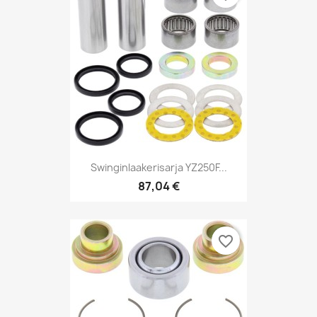
Swinginlaakerisarja YZ250F...
87,04 €
favorite_border