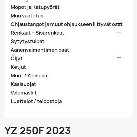
Mopot ja Katupyörät
Muu vaatetus

Ohjaustangot ja muut ohjaukseen liittyvät osat

Renkaat + Sisärenkaat
Sytytystulpat
Äänenvaimentimen osat

Öljyt
Ketjut
Muut / Yleisosat
Käsisuojat
Valomaskit
Luettelot / teidostoja
YZ 250F 2023