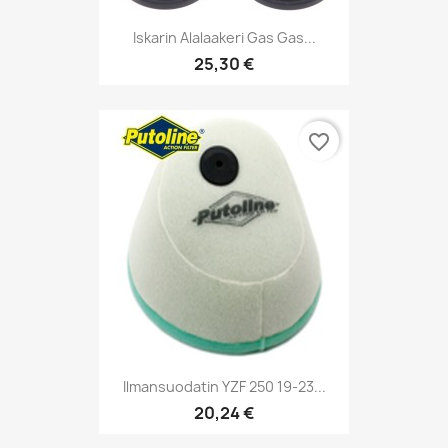
Iskarin Alalaakeri Gas Gas...
25,30 €
favorite_border
Ilmansuodatin YZF 250 19-23...
20,24 €