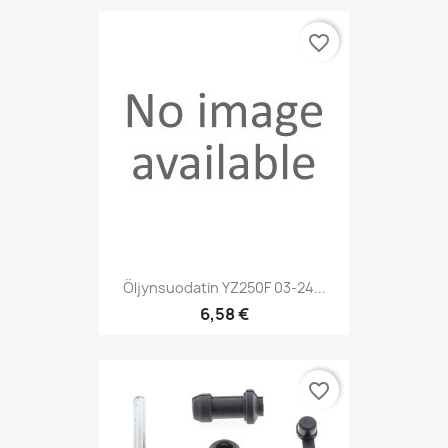
favorite_border
Öljynsuodatin YZ250F 03-24...
6,58 €
favorite_border