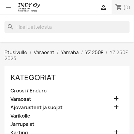
shopping_cart


(0)
search
Etusivulle
Varaosat
Yamaha
YZ 250F
YZ 250F
2023
KATEGORIAT
Crossi / Enduro

Varaosat

Ajovarusteet ja suojat
Varikolle
Jarrupalat

Karting