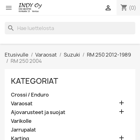
shopping_cart


(0)
search
Etusivulle
Varaosat
Suzuki
RM 250 2012-1989
RM 250 2004
KATEGORIAT
Crossi / Enduro

Varaosat

Ajovarusteet ja suojat
Varikolle
Jarrupalat

Karting