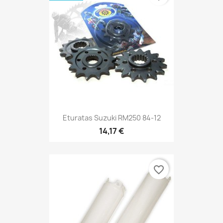
Eturatas Suzuki RM250 84-12
14,17 €
favorite_border