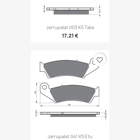
Jarrupalat 003 K5 Taka
17,21 €
favorite_border
Jarrupalat 041 K5 Etu