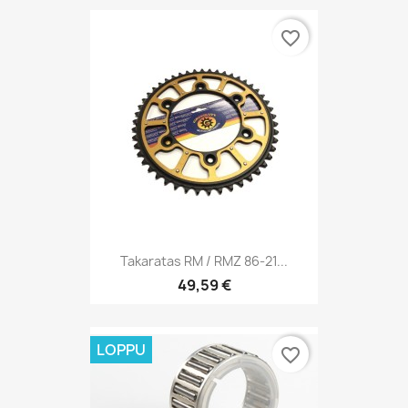
favorite_border
Takaratas RM / RMZ 86-21...
49,59 €
LOPPU
favorite_border