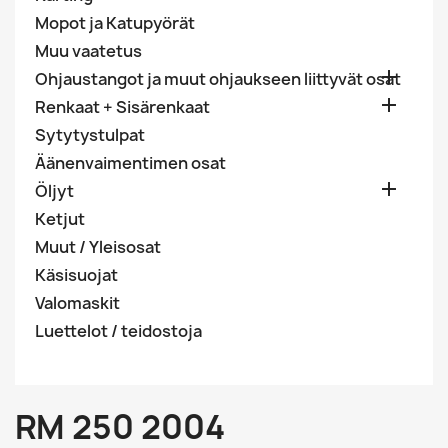
Mopot ja Katupyörät
Muu vaatetus

Ohjaustangot ja muut ohjaukseen liittyvät osat

Renkaat + Sisärenkaat
Sytytystulpat
Äänenvaimentimen osat

Öljyt
Ketjut
Muut / Yleisosat
Käsisuojat
Valomaskit
Luettelot / teidostoja
RM 250 2004