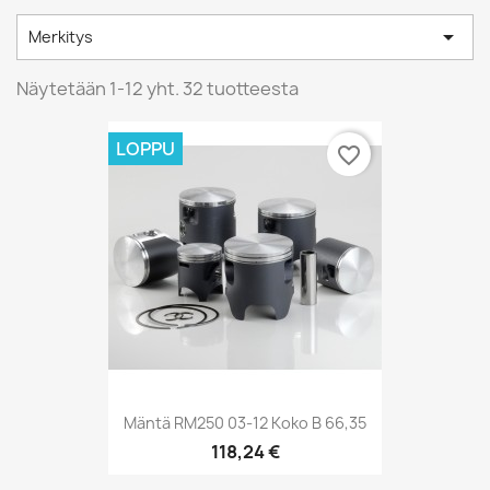

Merkitys
Näytetään 1-12 yht. 32 tuotteesta
LOPPU
favorite_border
Mäntä RM250 03-12 Koko B 66,35
118,24 €