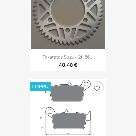
Takaratas Suzuki 2t. 86...
40,48 €
LOPPU
favorite_border