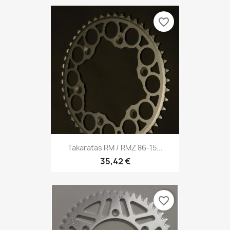
favorite_border
Takaratas RM / RMZ 86-15...
35,42 €
favorite_border