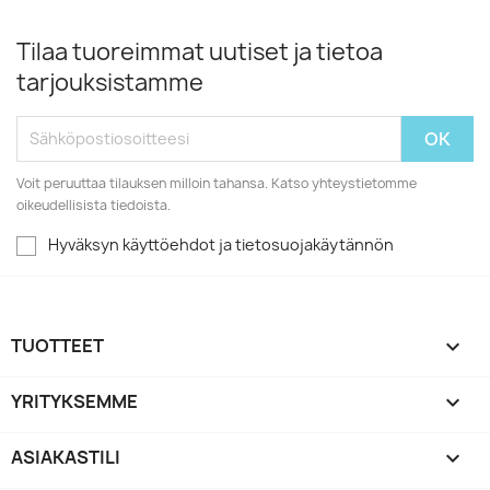
Tilaa tuoreimmat uutiset ja tietoa
tarjouksistamme
Voit peruuttaa tilauksen milloin tahansa. Katso yhteystietomme
oikeudellisista tiedoista.
Hyväksyn käyttöehdot ja tietosuojakäytännön
TUOTTEET

YRITYKSEMME

ASIAKASTILI
