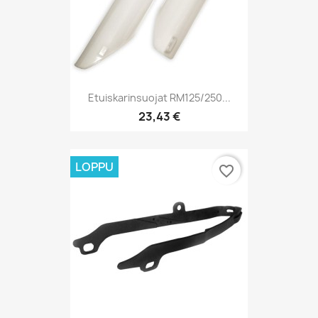
Etuiskarinsuojat RM125/250...
23,43 €
LOPPU
favorite_border