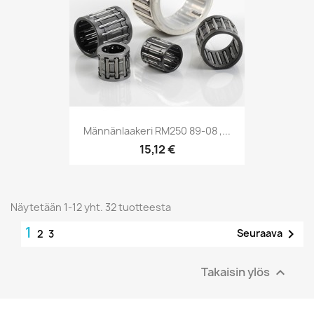
Männänlaakeri RM250 89-08 ,...
15,12 €
Näytetään 1-12 yht. 32 tuotteesta
1

Seuraava
2
3
Takaisin ylös
