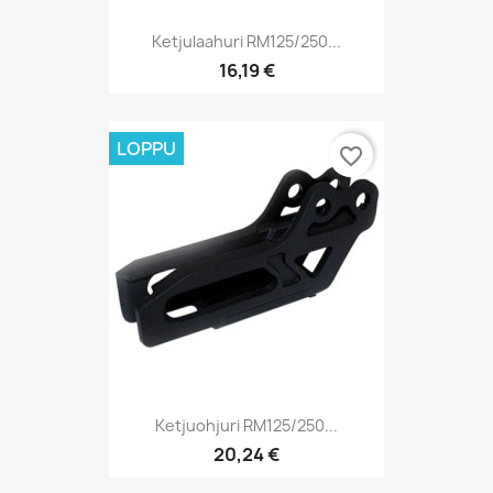
Ketjulaahuri RM125/250...
16,19 €
LOPPU
favorite_border
Ketjuohjuri RM125/250...
20,24 €