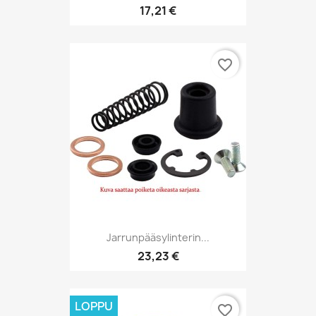
17,21 €
favorite_border
Jarrunpääsylinterin...
23,23 €
LOPPU
favorite_border