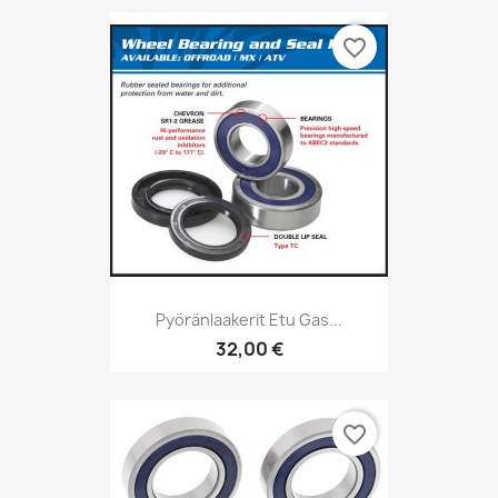
favorite_border
Pyöränlaakerit Etu Gas...
32,00 €
favorite_border