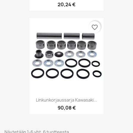
20,24 €
favorite_border
Linkunkorjaussarja Kawasaki...
90,08 €
Näytetään 1-6 yht. 6 tuotteesta