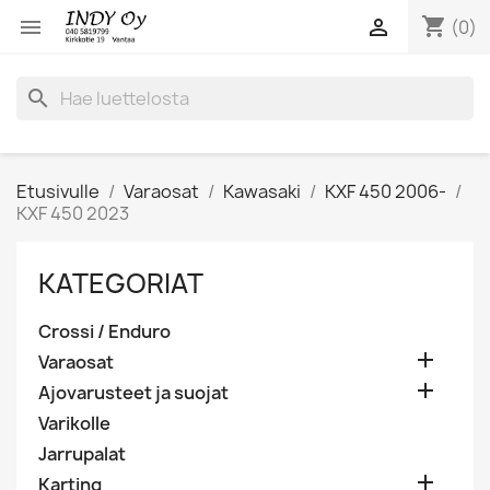
shopping_cart


(0)
search
Etusivulle
Varaosat
Kawasaki
KXF 450 2006-
KXF 450 2023
KATEGORIAT
Crossi / Enduro

Varaosat

Ajovarusteet ja suojat
Varikolle
Jarrupalat

Karting