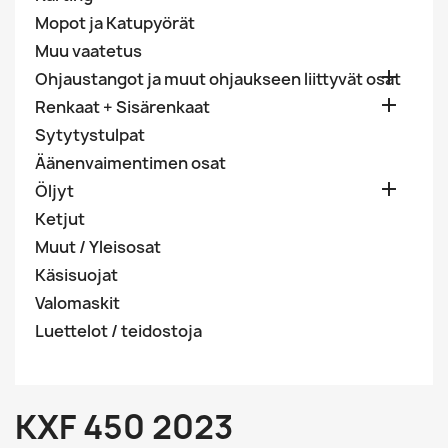
Mopot ja Katupyörät
Muu vaatetus

Ohjaustangot ja muut ohjaukseen liittyvät osat

Renkaat + Sisärenkaat
Sytytystulpat
Äänenvaimentimen osat

Öljyt
Ketjut
Muut / Yleisosat
Käsisuojat
Valomaskit
Luettelot / teidostoja
KXF 450 2023