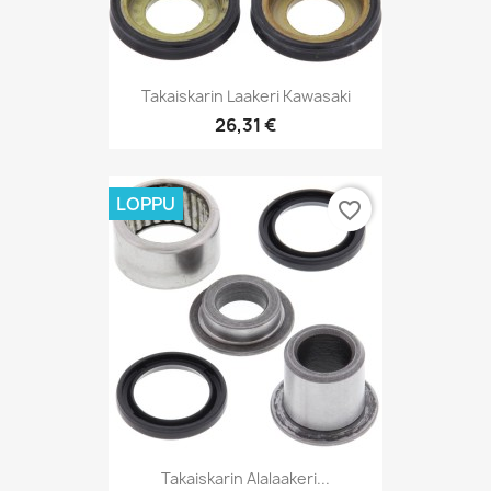
Takaiskarin Laakeri Kawasaki
26,31 €
LOPPU
favorite_border
Takaiskarin Alalaakeri...