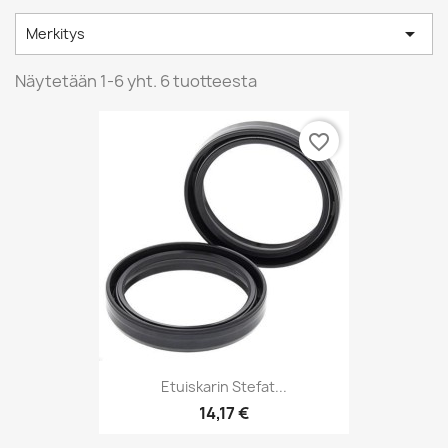

Merkitys
Näytetään 1-6 yht. 6 tuotteesta
favorite_border
Etuiskarin Stefat...
14,17 €