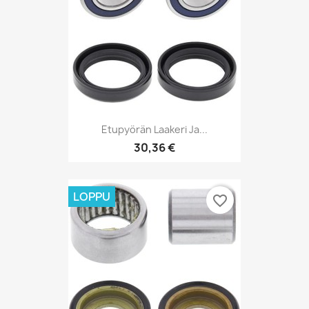
Etupyörän Laakeri Ja...
30,36 €
LOPPU
favorite_border