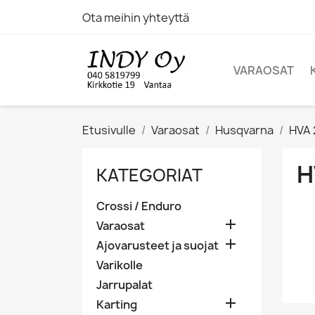
Ota meihin yhteyttä
VARAOSAT
Etusivulle
Varaosat
Husqvarna
HVA 
H
KATEGORIAT
Crossi / Enduro

Varaosat

Ajovarusteet ja suojat
Varikolle
Jarrupalat

Karting