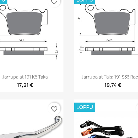
favorite_border
Pikakatselu
Pikakatselu


Jarrupalat 191 K5 Taka
Jarrupalat Taka 191 S33 Ra
17,21 €
19,74 €
LOPPU
favorite_border