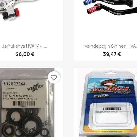
Pikakatselu
Pikakatselu


Jarrukahva HVA 14- ,...
Vaihdepoljin Sininen HVA.
26,00 €
39,47 €
favorite_border