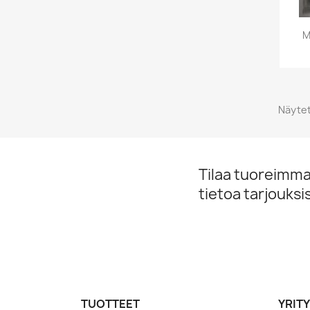
M
Näytet
Tilaa tuoreimmat
tietoa tarjouks
TUOTTEET
YRIT