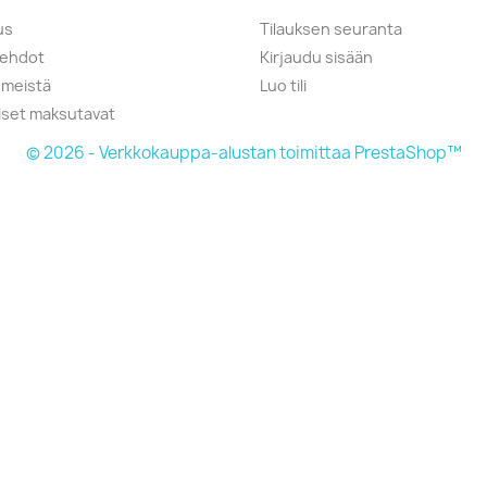
us
Tilauksen seuranta
öehdot
Kirjaudu sisään
 meistä
Luo tili
liset maksutavat
© 2026 - Verkkokauppa-alustan toimittaa PrestaShop™