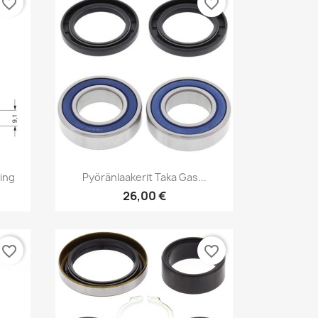
favorite_border
favorite_border
Pikakatselu

cing
Pyöränlaakerit Taka Gas...
26,00 €
favorite_border
favorite_border