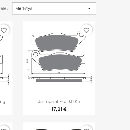

tele:
Merkitys
favorite_border
favorite_border
Pikakatselu

ing
Jarrupalat Etu 031 K5
17,21 €