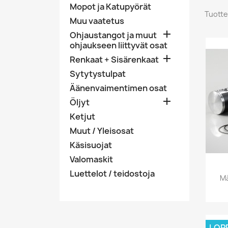
Mopot ja Katupyörät
Tuotte
Muu vaatetus

Ohjaustangot ja muut
ohjaukseen liittyvät osat

Renkaat + Sisärenkaat
Sytytystulpat
Äänenvaimentimen osat

Öljyt
Ketjut
Muut / Yleisosat
Käsisuojat
Valomaskit
Luettelot / teidostoja
Mä
LOP