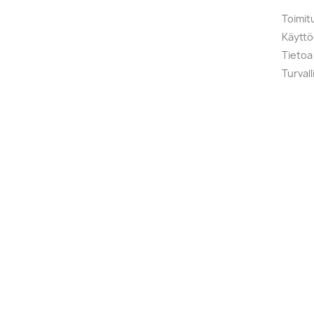
Toimit
Käytt
Tietoa
Turval