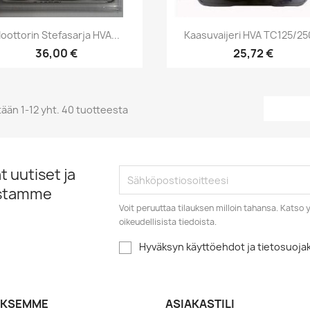
Pikakatselu
Pikakatselu


oottorin Stefasarja HVA...
Kaasuvaijeri HVA TC125/250
36,00 €
25,72 €
ään 1-12 yht. 40 tuotteesta
 uutiset ja
istamme
Voit peruuttaa tilauksen milloin tahansa. Kats
oikeudellisista tiedoista.
Hyväksyn käyttöehdot ja tietosuoj
YKSEMME
ASIAKASTILI