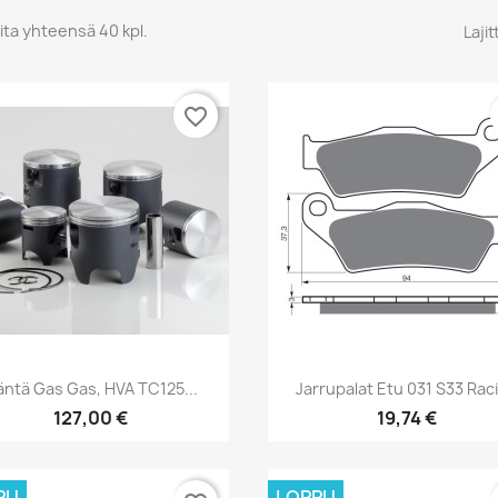
ita yhteensä 40 kpl.
Lajit
favorite_border
Pikakatselu
Pikakatselu


ntä Gas Gas, HVA TC125...
Jarrupalat Etu 031 S33 Rac
127,00 €
19,74 €
PU
LOPPU