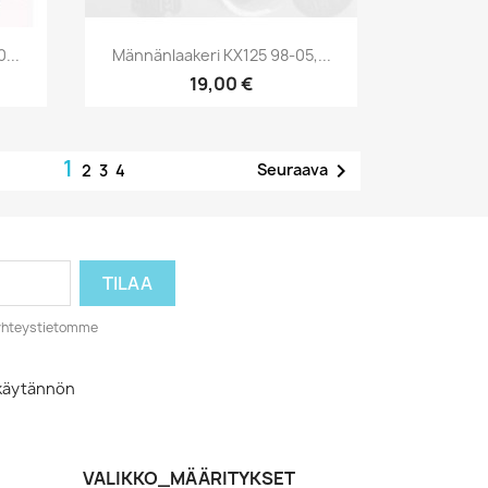
Pikakatselu

...
Männänlaakeri KX125 98-05,...
19,00 €
1

Seuraava
2
3
4
o yhteystietomme
akäytännön
VALIKKO_MÄÄRITYKSET