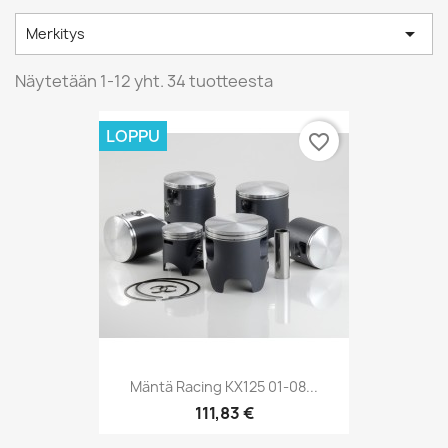

Merkitys
Näytetään 1-12 yht. 34 tuotteesta
LOPPU
favorite_border
Mäntä Racing KX125 01-08...
111,83 €