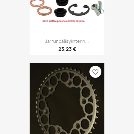
Jarrunpääsylinterin...
23,23 €
favorite_border