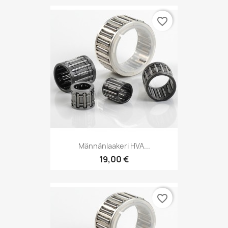
favorite_border
Männänlaakeri HVA...
19,00 €
favorite_border