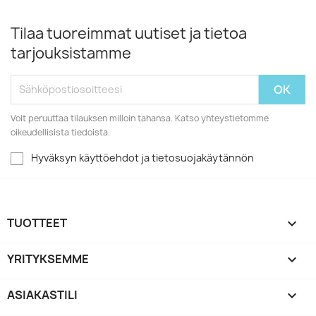
Tilaa tuoreimmat uutiset ja tietoa
tarjouksistamme
Voit peruuttaa tilauksen milloin tahansa. Katso yhteystietomme
oikeudellisista tiedoista.
Hyväksyn käyttöehdot ja tietosuojakäytännön
TUOTTEET

YRITYKSEMME

ASIAKASTILI
