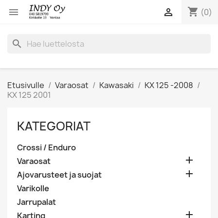
shopping_cart


(0)
search
Etusivulle
Varaosat
Kawasaki
KX 125 -2008
KX 125 2001
KATEGORIAT
Crossi / Enduro

Varaosat

Ajovarusteet ja suojat
Varikolle
Jarrupalat

Karting