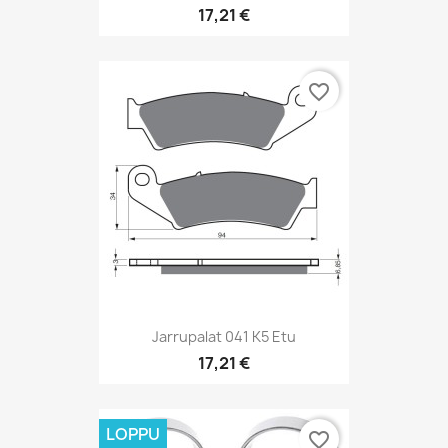
17,21 €
favorite_border
Jarrupalat 041 K5 Etu
17,21 €
LOPPU
favorite_border