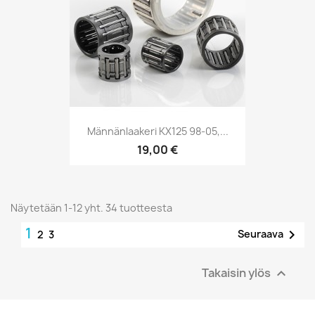
Männänlaakeri KX125 98-05,...
19,00 €
Näytetään 1-12 yht. 34 tuotteesta
1

Seuraava
2
3
Takaisin ylös
