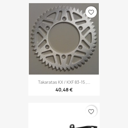
favorite_border
Takaratas KX / KXF 83-15 ,...
40,48 €
favorite_border