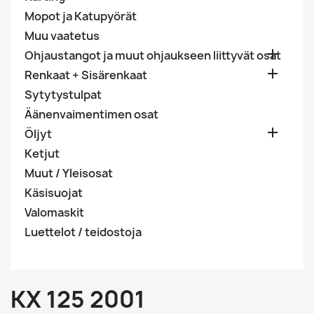
Mopot ja Katupyörät
Muu vaatetus

Ohjaustangot ja muut ohjaukseen liittyvät osat

Renkaat + Sisärenkaat
Sytytystulpat
Äänenvaimentimen osat

Öljyt
Ketjut
Muut / Yleisosat
Käsisuojat
Valomaskit
Luettelot / teidostoja
KX 125 2001