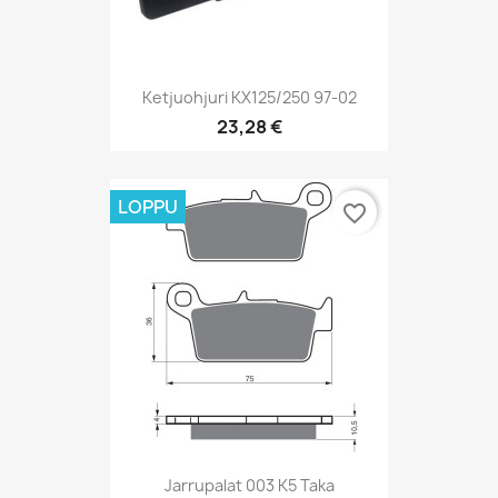
Ketjuohjuri KX125/250 97-02
23,28 €
LOPPU
favorite_border
Jarrupalat 003 K5 Taka