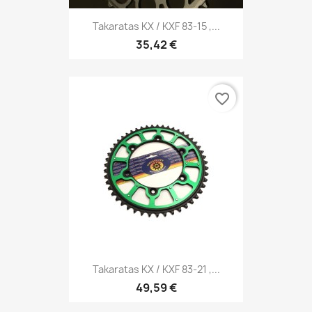
Takaratas KX / KXF 83-15 ,...
35,42 €
favorite_border
Takaratas KX / KXF 83-21 ,...
49,59 €