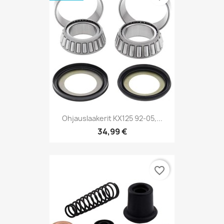
Ohjauslaakerit KX125 92-05,...
34,99 €
favorite_border