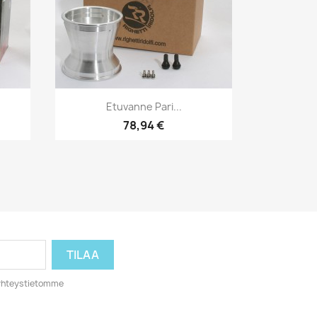
Pikakatselu

Etuvanne Pari...
78,94 €
o yhteystietomme