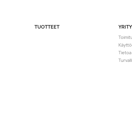
TUOTTEET
YRIT
Toimit
Käytt
Tietoa
Turval