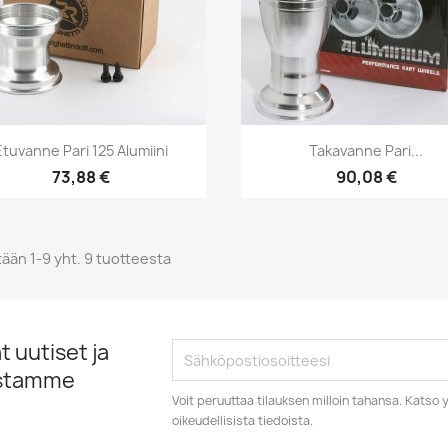
Pikakatselu
Pikakatselu


Etuvanne Pari 125 Alumiini
Takavanne Pari...
73,88 €
90,08 €
ään 1-9 yht. 9 tuotteesta
 uutiset ja
istamme
Voit peruuttaa tilauksen milloin tahansa. Kats
oikeudellisista tiedoista.