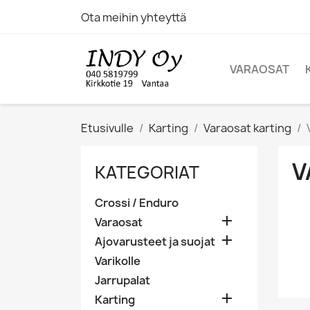
Ota meihin yhteyttä
VARAOSAT
Etusivulle
Karting
Varaosat karting
V
KATEGORIAT
Crossi / Enduro

Varaosat

Ajovarusteet ja suojat
Varikolle
Jarrupalat

Karting