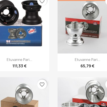
favorite_border
Pikakatselu
Pikakatselu


Etuvanne Pari...
Etuvanne Pari...
111,33 €
65,79 €
favorite_border