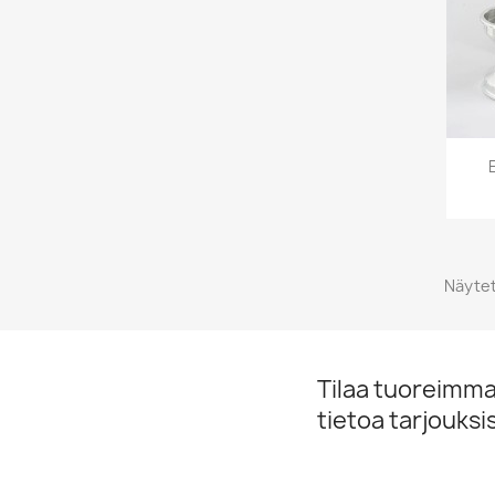
Näytet
Tilaa tuoreimmat
tietoa tarjouks