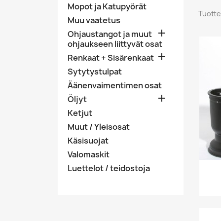
Mopot ja Katupyörät
Tuotte
Muu vaatetus

Ohjaustangot ja muut
ohjaukseen liittyvät osat

Renkaat + Sisärenkaat
Sytytystulpat
Äänenvaimentimen osat

Öljyt
Ketjut
Muut / Yleisosat
Käsisuojat
Valomaskit
Luettelot / teidostoja