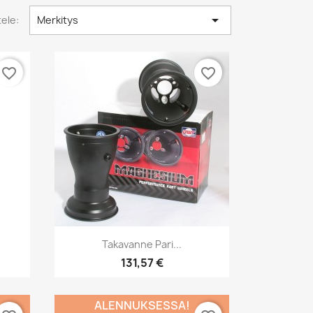

tele:
Merkitys
favorite_border
favorite_border
Pikakatselu

Takavanne Pari...
131,57 €
ALENNUKSESSA!