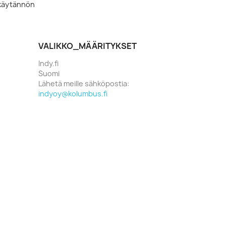
akäytännön
VALIKKO_MÄÄRITYKSET
Indy.fi
Suomi
Lähetä meille sähköpostia:
indyoy@kolumbus.fi