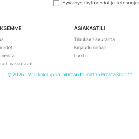
Hyväksyn käyttöehdot ja tietosuoj
YKSEMME
ASIAKASTILI
us
Tilauksen seuranta
öehdot
Kirjaudu sisään
 meistä
Luo tili
liset maksutavat
© 2026 - Verkkokauppa-alustan toimittaa PrestaShop™