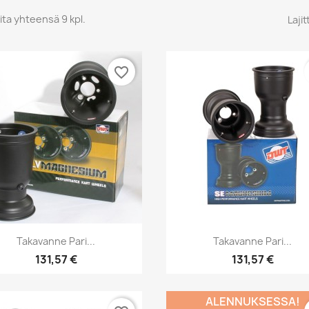
ita yhteensä 9 kpl.
Lajit
favorite_border
Pikakatselu
Pikakatselu


Takavanne Pari...
Takavanne Pari...
131,57 €
131,57 €
ALENNUKSESSA!