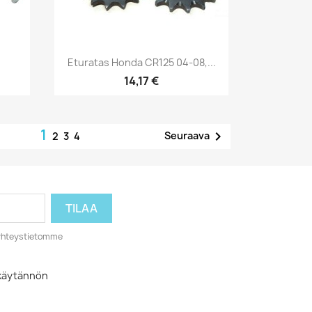
Pikakatselu

Eturatas Honda CR125 04-08,...
14,17 €
1

Seuraava
2
3
4
o yhteystietomme
akäytännön