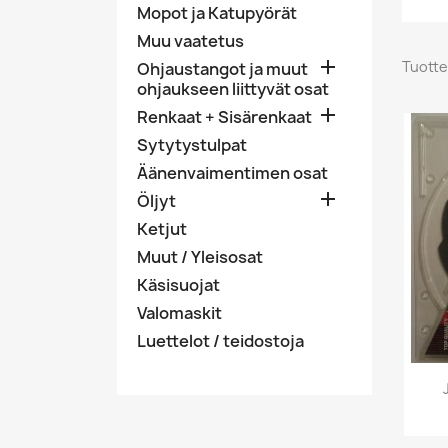
Mopot ja Katupyörät
Muu vaatetus

Tuotte
Ohjaustangot ja muut
ohjaukseen liittyvät osat

Renkaat + Sisärenkaat
Sytytystulpat
Äänenvaimentimen osat

Öljyt
Ketjut
Muut / Yleisosat
Käsisuojat
Valomaskit
Luettelot / teidostoja