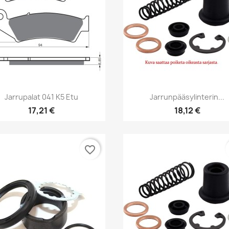
Pikakatselu
Pikakatselu


Jarrupalat 041 K5 Etu
Jarrunpääsylinterin...
17,21 €
18,12 €
favorite_border