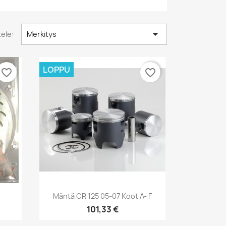

tele:
Merkitys
LOPPU
favorite_border
favorite_border
Pikakatselu

.
Mäntä CR 125 05-07 Koot A- F
101,33 €