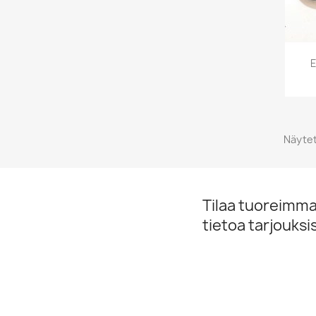
E
Näytet
Tilaa tuoreimmat
tietoa tarjouks