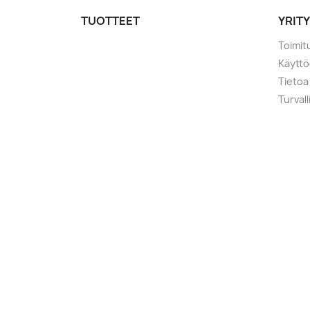
TUOTTEET
YRIT
Toimit
Käytt
Tietoa
Turval