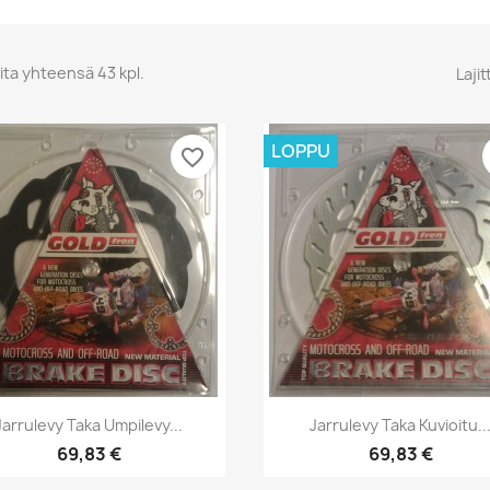
ita yhteensä 43 kpl.
Lajit
LOPPU
favorite_border
Pikakatselu
Pikakatselu


Jarrulevy Taka Umpilevy...
Jarrulevy Taka Kuvioitu..
69,83 €
69,83 €