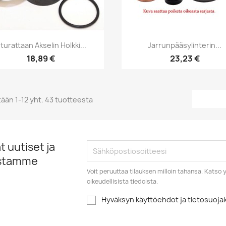
Pikakatselu
Pikakatselu


turattaan Akselin Holkki...
Jarrunpääsylinterin...
18,89 €
23,23 €
ään 1-12 yht. 43 tuotteesta
 uutiset ja
istamme
Voit peruuttaa tilauksen milloin tahansa. Kats
oikeudellisista tiedoista.
Hyväksyn käyttöehdot ja tietosuoj