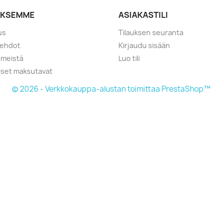
YKSEMME
ASIAKASTILI
us
Tilauksen seuranta
öehdot
Kirjaudu sisään
 meistä
Luo tili
liset maksutavat
© 2026 - Verkkokauppa-alustan toimittaa PrestaShop™