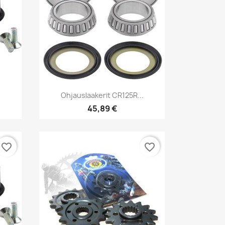
Pikakatselu

Ohjauslaakerit CR125R...
45,89 €
favorite_border
favorite_border