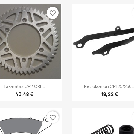
favorite_border
Pikakatselu
Pikakatselu


Takaratas CR / CRF...
Ketjulaahuri CR125/250..
40,48 €
18,22 €
favorite_border