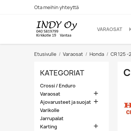
Ota meihin yhteyttä
VARAOSAT
Etusivulle
Varaosat
Honda
CR 125 -
C
KATEGORIAT
Crossi / Enduro

Varaosat

Ajovarusteet ja suojat
Varikolle
Jarrupalat

Karting