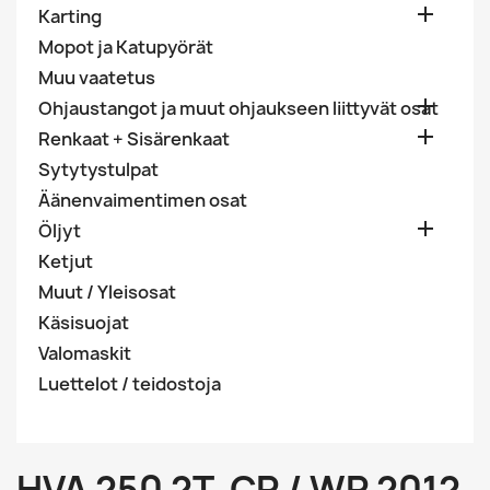

Karting
Mopot ja Katupyörät
Muu vaatetus

Ohjaustangot ja muut ohjaukseen liittyvät osat

Renkaat + Sisärenkaat
Sytytystulpat
Äänenvaimentimen osat

Öljyt
Ketjut
Muut / Yleisosat
Käsisuojat
Valomaskit
Luettelot / teidostoja
HVA 250 2T. CR / WR 2012