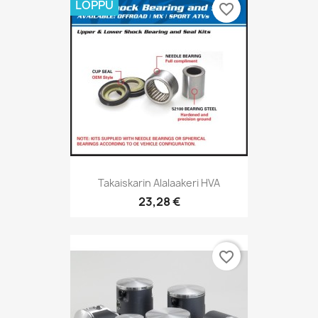
LOPPU
favorite_border
Takaiskarin Alalaakeri HVA
23,28 €
favorite_border