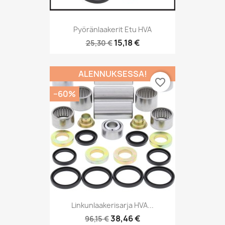
Pyöränlaakerit Etu HVA
15,18 €
25,30 €
ALENNUKSESSA!
favorite_border
−60%
Linkunlaakerisarja HVA...
38,46 €
96,15 €