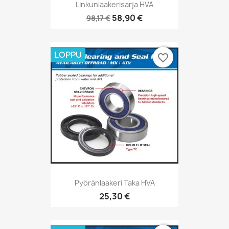
Linkunlaakerisarja HVA
58,90 €
98,17 €
LOPPU
favorite_border
Pyöränlaakeri Taka HVA
25,30 €