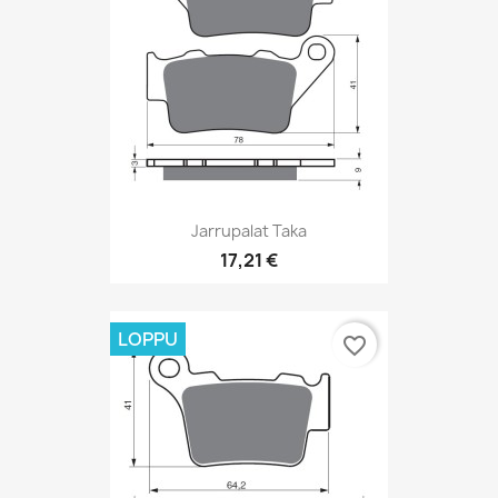
Jarrupalat Taka
17,21 €
LOPPU
favorite_border