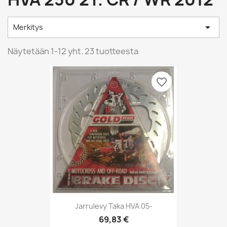

Merkitys
Näytetään 1-12 yht. 23 tuotteesta
favorite_border
Jarrulevy Taka HVA 05-
69,83 €