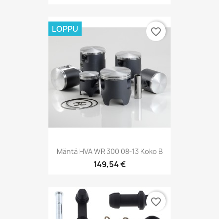
LOPPU
favorite_border
Mäntä HVA WR 300 08-13 Koko B
149,54 €
favorite_border