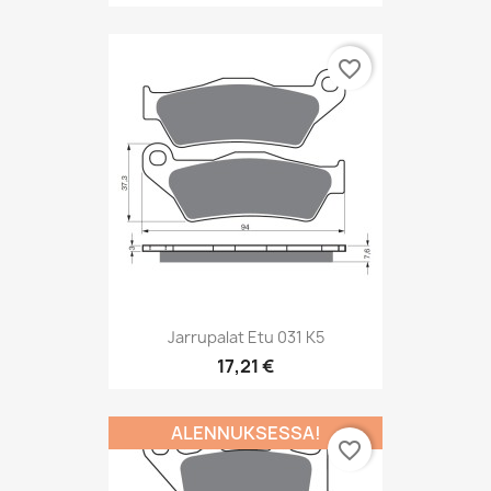
favorite_border
Jarrupalat Etu 031 K5
17,21 €
ALENNUKSESSA!
favorite_border