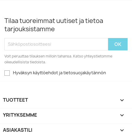
Tilaa tuoreimmat uutiset ja tietoa
tarjouksistamme
Voit peruuttaa tilauksen milloin tahansa. Katso yhteystietomme
oikeudellisista tiedoista.
Hyväksyn käyttöehdot ja tietosuojakäytännön
TUOTTEET

YRITYKSEMME

ASIAKASTILI
