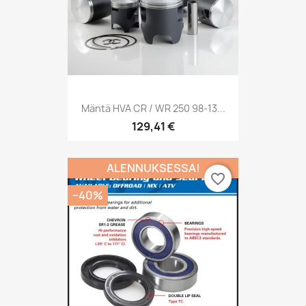
Mäntä HVA CR / WR 250 98-13...
129,41 €
ALENNUKSESSA!
favorite_border
−40%