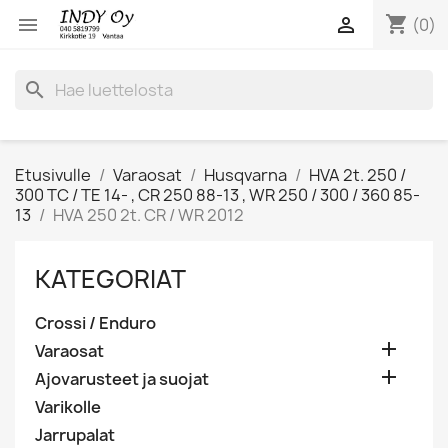
shopping_cart


(0)
search
Etusivulle
Varaosat
Husqvarna
HVA 2t. 250 /
300 TC / TE 14- , CR 250 88-13 , WR 250 / 300 / 360 85-
13
HVA 250 2t. CR / WR 2012
KATEGORIAT
Crossi / Enduro

Varaosat

Ajovarusteet ja suojat
Varikolle
Jarrupalat