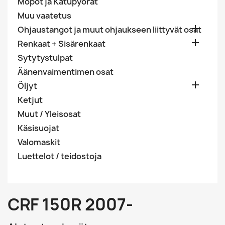
Mopot ja Katupyörät
Muu vaatetus

Ohjaustangot ja muut ohjaukseen liittyvät osat

Renkaat + Sisärenkaat
Sytytystulpat
Äänenvaimentimen osat

Öljyt
Ketjut
Muut / Yleisosat
Käsisuojat
Valomaskit
Luettelot / teidostoja
CRF 150R 2007-