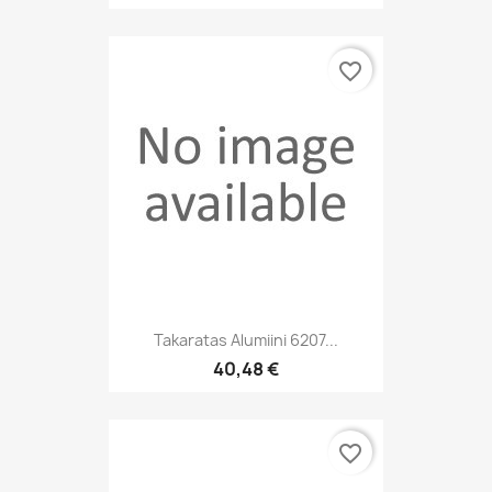
favorite_border
Takaratas Alumiini 6207...
40,48 €
favorite_border