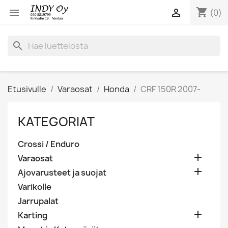
shopping_cart


(0)
search
Etusivulle
Varaosat
Honda
CRF 150R 2007-
KATEGORIAT
Crossi / Enduro

Varaosat

Ajovarusteet ja suojat
Varikolle
Jarrupalat

Karting