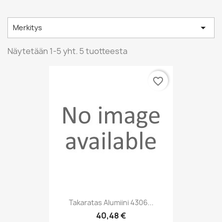

Merkitys
Näytetään 1-5 yht. 5 tuotteesta
favorite_border
Takaratas Alumiini 4306...
40,48 €