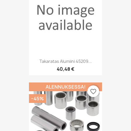
Takaratas Alumiini 45209...
40,48 €
ALENNUKSESSA!
favorite_border
−45%