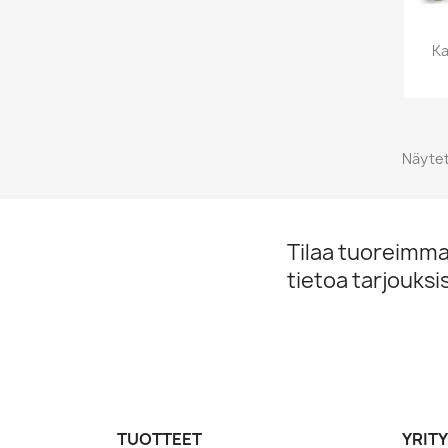
Ka
Näytet
Tilaa tuoreimmat
tietoa tarjouks
TUOTTEET
YRIT