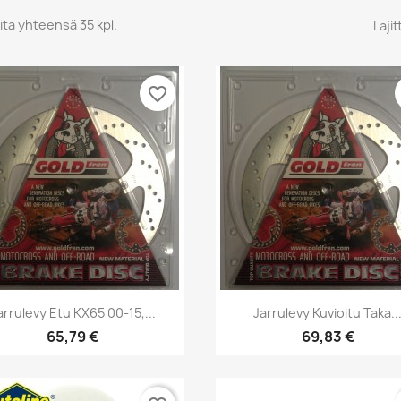
ita yhteensä 35 kpl.
Lajit
favorite_border
Pikakatselu
Pikakatselu


arrulevy Etu KX65 00-15,...
Jarrulevy Kuvioitu Taka..
65,79 €
69,83 €