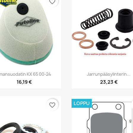
favorite_border
Pikakatselu
Pikakatselu


lmansuodatin KX 65 00-24
Jarrunpääsylinterin...
16,19 €
23,23 €
LOPPU
favorite_border