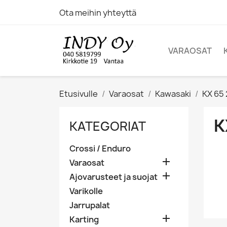
Ota meihin yhteyttä
VARAOSAT
Etusivulle
Varaosat
Kawasaki
KX 65
K
KATEGORIAT
Crossi / Enduro

Varaosat

Ajovarusteet ja suojat
Varikolle
Jarrupalat

Karting