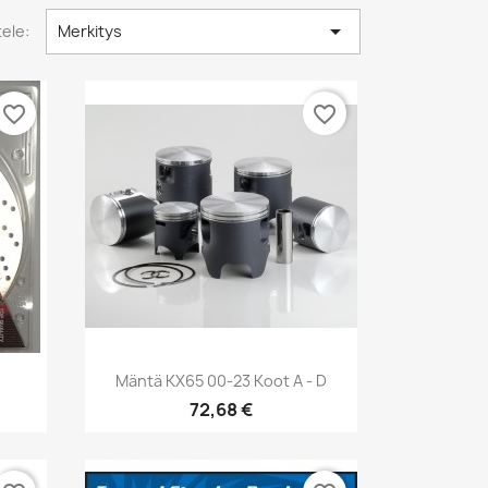

tele:
Merkitys
favorite_border
favorite_border
Pikakatselu

.
Mäntä KX65 00-23 Koot A - D
72,68 €