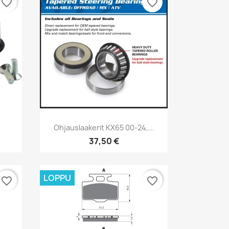
favorite_border
favorite_border
Pikakatselu

Ohjauslaakerit KX65 00-24,...
37,50 €
LOPPU
favorite_border
favorite_border