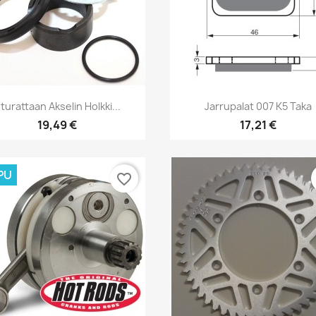
Pikakatselu
Pikakatselu


turattaan Akselin Holkki...
Jarrupalat 007 K5 Taka
19,49 €
17,21 €
PU
favorite_border