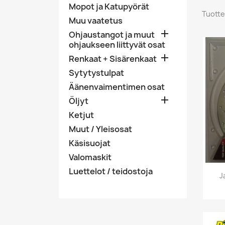
Mopot ja Katupyörät
Tuotte
Muu vaatetus

Ohjaustangot ja muut
ohjaukseen liittyvät osat

Renkaat + Sisärenkaat
Sytytystulpat
Äänenvaimentimen osat

Öljyt
Ketjut
Muut / Yleisosat
Käsisuojat
Valomaskit
Luettelot / teidostoja
J