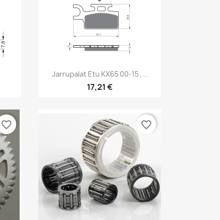
Pikakatselu

Jarrupalat Etu KX65 00-15 ,...
17,21 €
favorite_border
favorite_border