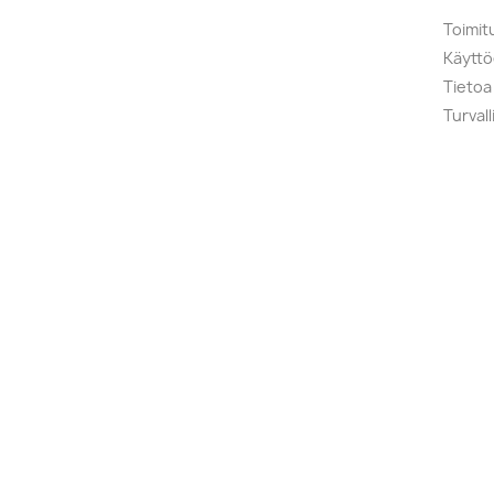
Toimit
Käytt
Tietoa
Turval