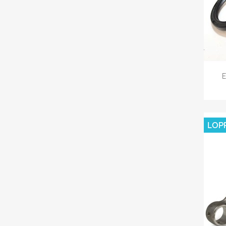
E
LOP