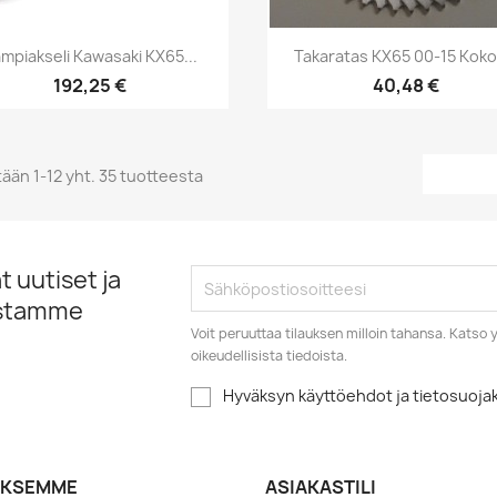
Pikakatselu
Pikakatselu


mpiakseli Kawasaki KX65...
Takaratas KX65 00-15 Koko
192,25 €
40,48 €
ään 1-12 yht. 35 tuotteesta
 uutiset ja
istamme
Voit peruuttaa tilauksen milloin tahansa. Kats
oikeudellisista tiedoista.
Hyväksyn käyttöehdot ja tietosuoj
YKSEMME
ASIAKASTILI