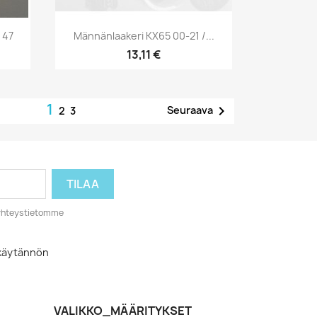
Pikakatselu

 47
Männänlaakeri KX65 00-21 /...
13,11 €
1

Seuraava
2
3
o yhteystietomme
akäytännön
VALIKKO_MÄÄRITYKSET