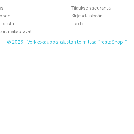
us
Tilauksen seuranta
öehdot
Kirjaudu sisään
 meistä
Luo tili
liset maksutavat
© 2026 - Verkkokauppa-alustan toimittaa PrestaShop™