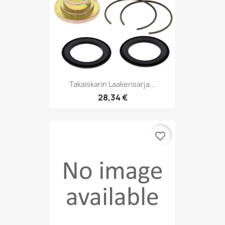
Takaiskarin Laakerisarja...
28,34 €
favorite_border