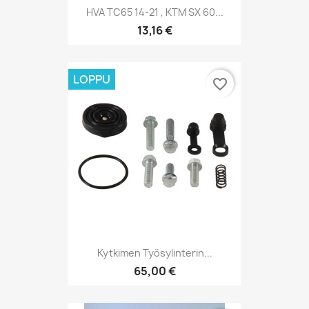
HVA TC65 14-21 , KTM SX 60...
13,16 €
LOPPU
favorite_border
Kytkimen Työsylinterin...
65,00 €