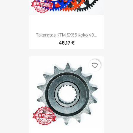
Takaratas KTM SX65 Koko 48...
48,17 €
favorite_border