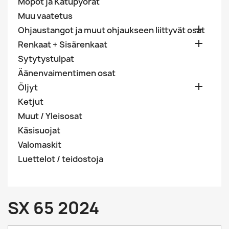
Mopot ja Katupyörät
Muu vaatetus

Ohjaustangot ja muut ohjaukseen liittyvät osat

Renkaat + Sisärenkaat
Sytytystulpat
Äänenvaimentimen osat

Öljyt
Ketjut
Muut / Yleisosat
Käsisuojat
Valomaskit
Luettelot / teidostoja
SX 65 2024