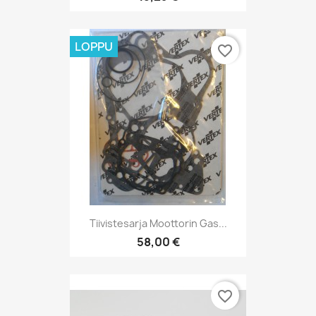
LOPPU
favorite_border
Tiivistesarja Moottorin Gas...
58,00 €
favorite_border