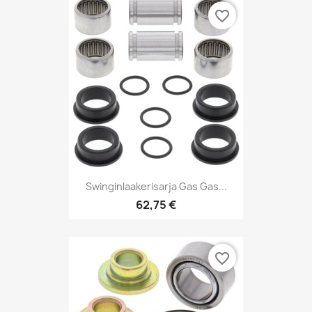
favorite_border
Swinginlaakerisarja Gas Gas...
62,75 €
favorite_border