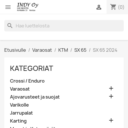
shopping_cart


(0)
search
Etusivulle
Varaosat
KTM
SX 65
SX 65 2024
KATEGORIAT
Crossi / Enduro

Varaosat

Ajovarusteet ja suojat
Varikolle
Jarrupalat

Karting