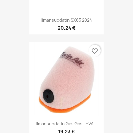
Ilmansuodatin SX65 2024
20,24 €
favorite_border
Ilmansuodatin Gas Gas , HVA...
19,23 €