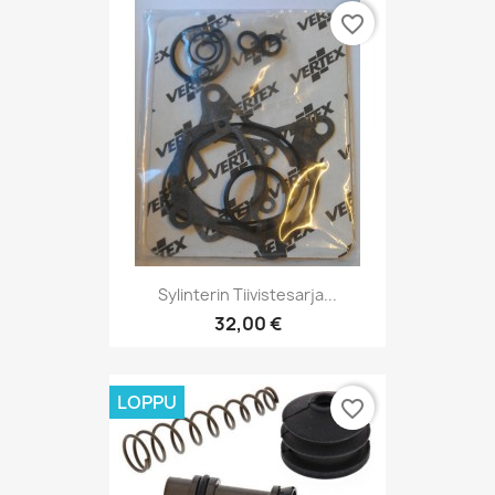
favorite_border
Sylinterin Tiivistesarja...
32,00 €
LOPPU
favorite_border