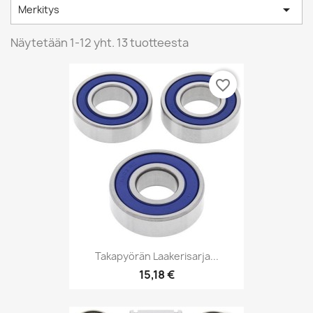

Merkitys
Näytetään 1-12 yht. 13 tuotteesta
favorite_border
Takapyörän Laakerisarja...
15,18 €