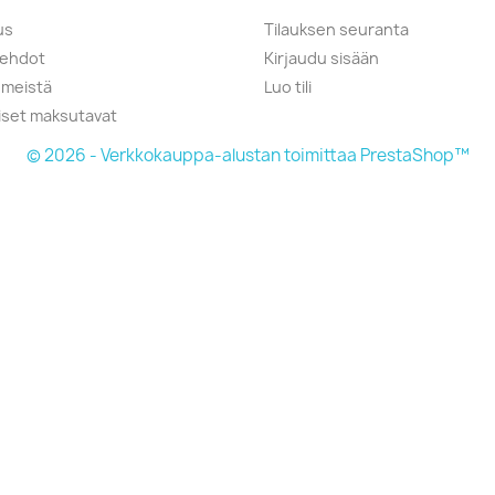
us
Tilauksen seuranta
öehdot
Kirjaudu sisään
 meistä
Luo tili
liset maksutavat
© 2026 - Verkkokauppa-alustan toimittaa PrestaShop™