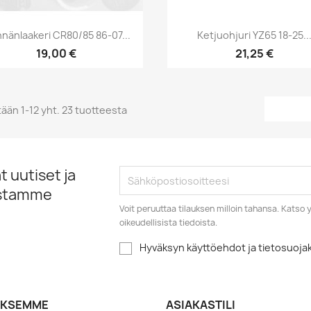
Pikakatselu
Pikakatselu


nänlaakeri CR80/85 86-07...
Ketjuohjuri YZ65 18-25..
19,00 €
21,25 €
ään 1-12 yht. 23 tuotteesta
 uutiset ja
istamme
Voit peruuttaa tilauksen milloin tahansa. Kats
oikeudellisista tiedoista.
Hyväksyn käyttöehdot ja tietosuoj
YKSEMME
ASIAKASTILI