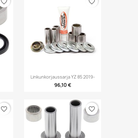
favorite_border
favorite_border
Pikakatselu

Linkunkorjaussarja YZ 85 2019-
96,10 €
favorite_border
favorite_border