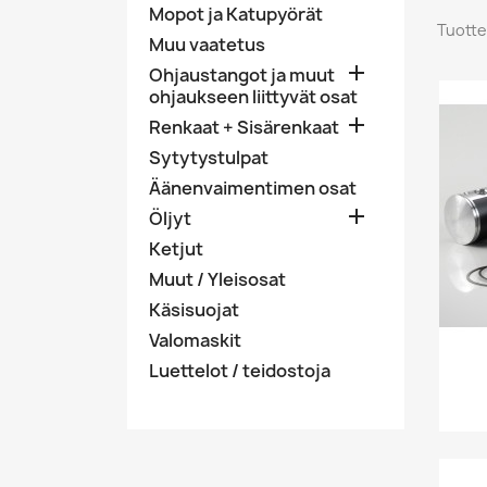
Mopot ja Katupyörät
Tuotte
Muu vaatetus

Ohjaustangot ja muut
ohjaukseen liittyvät osat

Renkaat + Sisärenkaat
Sytytystulpat
Äänenvaimentimen osat

Öljyt
Ketjut
Muut / Yleisosat
Käsisuojat
Valomaskit
Luettelot / teidostoja