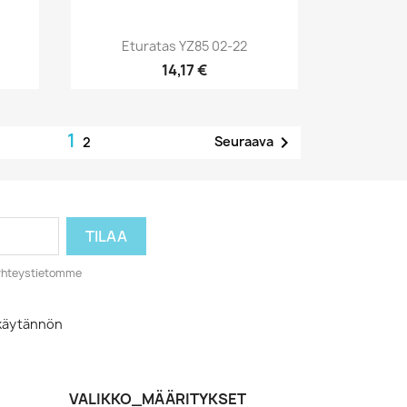
Pikakatselu

.
Eturatas YZ85 02-22
14,17 €
1

Seuraava
2
o yhteystietomme
akäytännön
VALIKKO_MÄÄRITYKSET