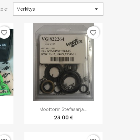

tele:
Merkitys
favorite_border
favorite_border
Pikakatselu

Moottorin Stefasarja...
23,00 €