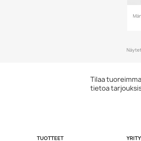
Män
Näytet
Tilaa tuoreimmat
tietoa tarjouks
TUOTTEET
YRIT