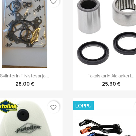
favorite_border
Pikakatselu
Pikakatselu


Sylinterin Tiivistesarja...
Takaiskarin Alalaakeri...
28,00 €
25,30 €
LOPPU
favorite_border