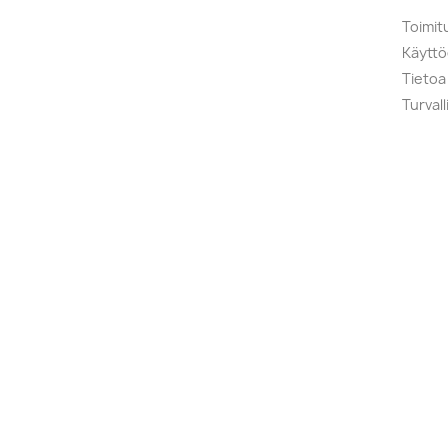
Toimit
Käytt
Tietoa
Turval