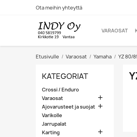
Ota meihin yhteyttä
VARAOSAT
Etusivulle
Varaosat
Yamaha
YZ 80/8
Y
KATEGORIAT
Crossi / Enduro

Varaosat

Ajovarusteet ja suojat
Varikolle
Jarrupalat

Karting