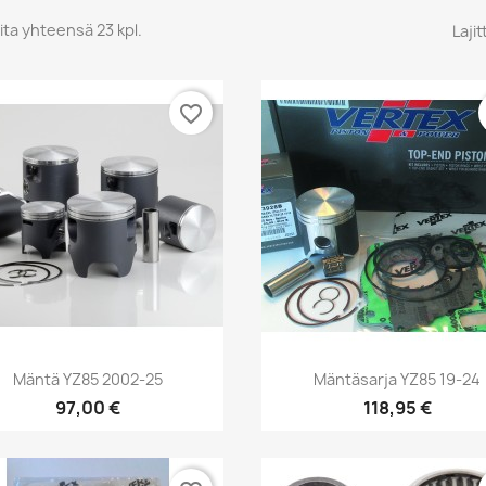
ita yhteensä 23 kpl.
Lajit
favorite_border
Pikakatselu
Pikakatselu


Mäntä YZ85 2002-25
Mäntäsarja YZ85 19-24
97,00 €
118,95 €