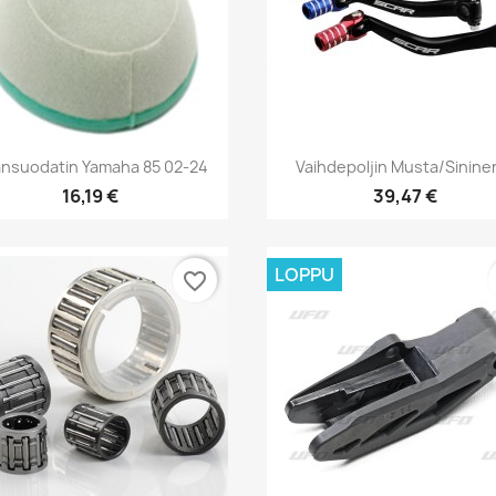
Pikakatselu
Pikakatselu


ansuodatin Yamaha 85 02-24
Vaihdepoljin Musta/sininen
16,19 €
39,47 €
LOPPU
favorite_border