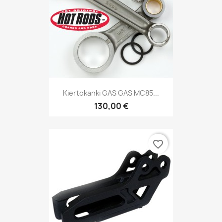
Kiertokanki GAS GAS MC85...
130,00 €
favorite_border