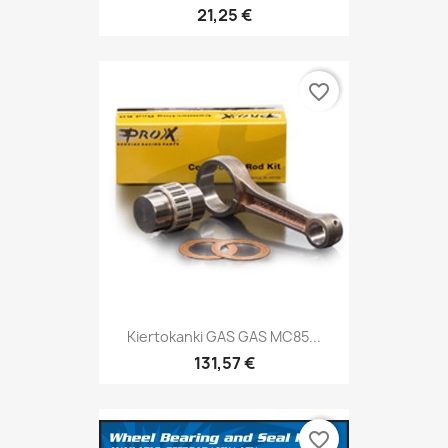
21,25 €
favorite_border
Kiertokanki GAS GAS MC85...
131,57 €
favorite_border