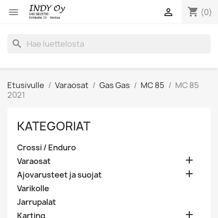
shopping_cart


(0)
search
Etusivulle
Varaosat
Gas Gas
MC 85
MC 85
2021
KATEGORIAT
Crossi / Enduro

Varaosat

Ajovarusteet ja suojat
Varikolle
Jarrupalat

Karting