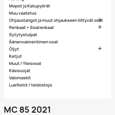
Mopot ja Katupyörät
Muu vaatetus

Ohjaustangot ja muut ohjaukseen liittyvät osat

Renkaat + Sisärenkaat
Sytytystulpat
Äänenvaimentimen osat

Öljyt
Ketjut
Muut / Yleisosat
Käsisuojat
Valomaskit
Luettelot / teidostoja
MC 85 2021