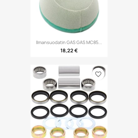
Ilmansuodatin GAS GAS MC85...
18,22 €
favorite_border