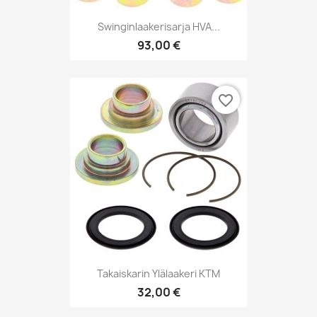
Swinginlaakerisarja HVA...
93,00 €
favorite_border
Takaiskarin Ylälaakeri KTM
32,00 €