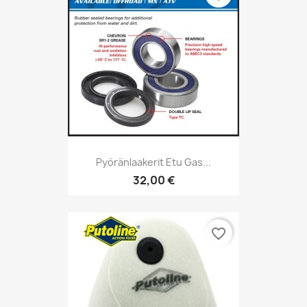
Pyöränlaakerit Etu Gas...
32,00 €
favorite_border