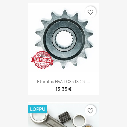
favorite_border
Eturatas HVA TC85 18-23 ,...
13,35 €
LOPPU
favorite_border