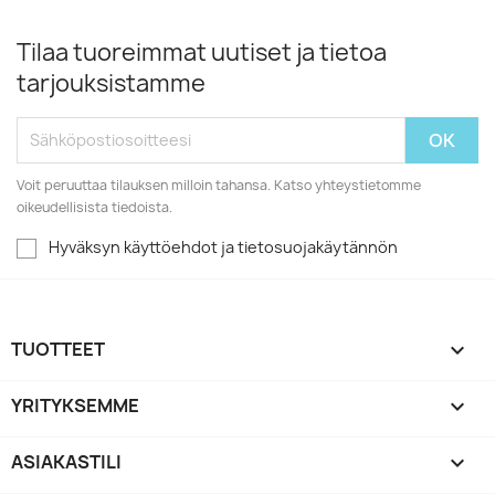
Tilaa tuoreimmat uutiset ja tietoa
tarjouksistamme
Voit peruuttaa tilauksen milloin tahansa. Katso yhteystietomme
oikeudellisista tiedoista.
Hyväksyn käyttöehdot ja tietosuojakäytännön
TUOTTEET

YRITYKSEMME

ASIAKASTILI
