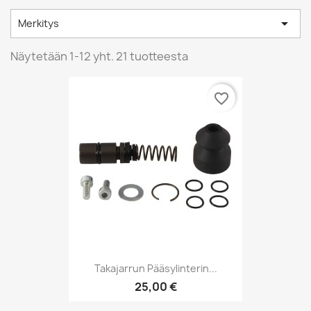

Merkitys
Näytetään 1-12 yht. 21 tuotteesta
favorite_border
Takajarrun Pääsylinterin...
25,00 €