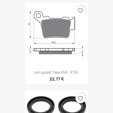
favorite_border
Jarrupalat Taka HVA , KTM ,
22,77 €
favorite_border