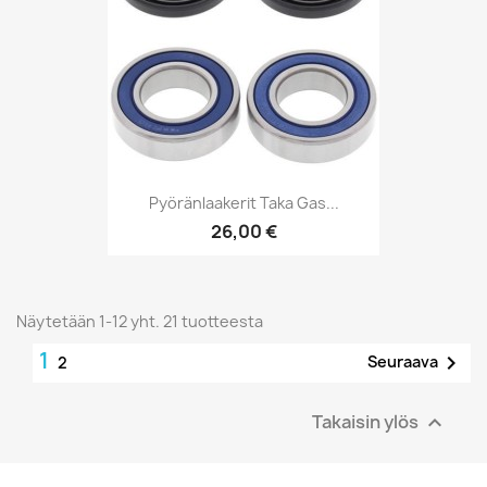
Pyöränlaakerit Taka Gas...
26,00 €
Näytetään 1-12 yht. 21 tuotteesta
1

Seuraava
2
Takaisin ylös
