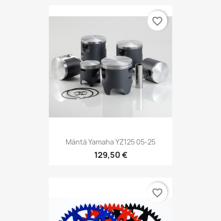
favorite_border
Mäntä Yamaha YZ125 05-25
129,50 €
favorite_border