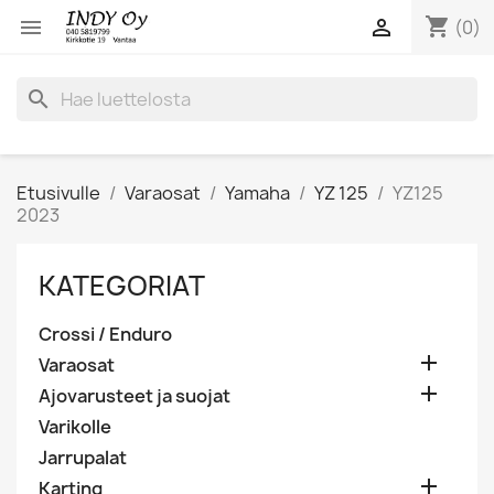
shopping_cart


(0)
search
Etusivulle
Varaosat
Yamaha
YZ 125
YZ125
2023
KATEGORIAT
Crossi / Enduro

Varaosat

Ajovarusteet ja suojat
Varikolle
Jarrupalat

Karting