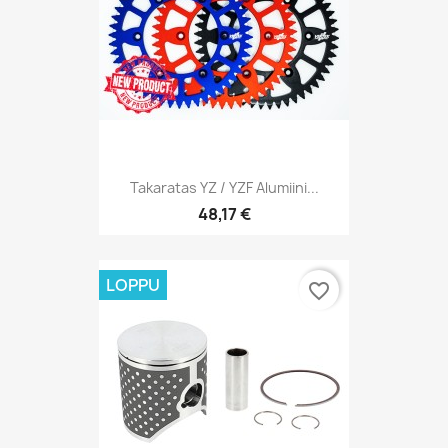
Takaratas YZ / YZF Alumiini...
48,17 €
LOPPU
favorite_border