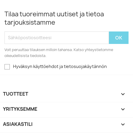
Tilaa tuoreimmat uutiset ja tietoa
tarjouksistamme
Voit peruuttaa tilauksen milloin tahansa. Katso yhteystietomme
oikeudellisista tiedoista.
Hyväksyn käyttöehdot ja tietosuojakäytännön
TUOTTEET

YRITYKSEMME

ASIAKASTILI
