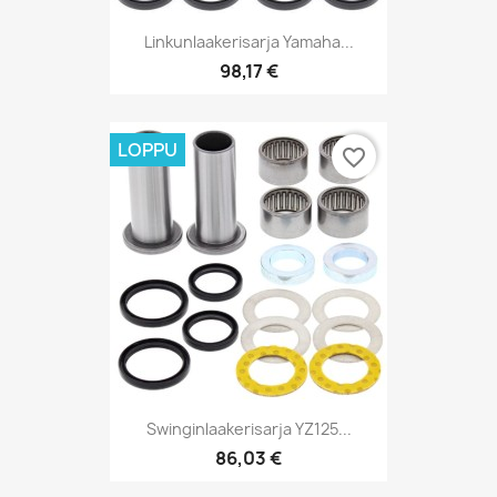
Linkunlaakerisarja Yamaha...
98,17 €
LOPPU
favorite_border
Swinginlaakerisarja YZ125...
86,03 €