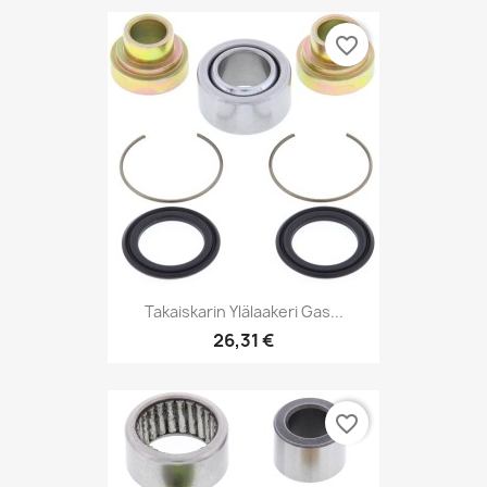
favorite_border
Takaiskarin Ylälaakeri Gas...
26,31 €
favorite_border