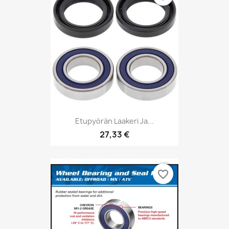
Etupyörän Laakeri Ja...
27,33 €
favorite_border