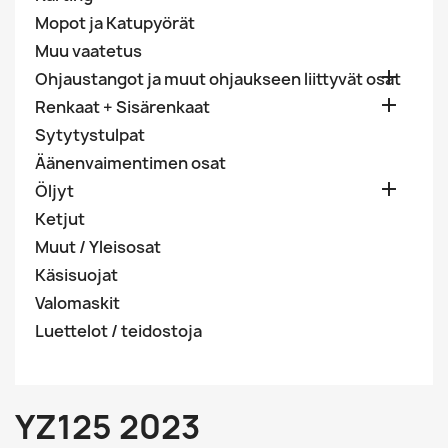
Mopot ja Katupyörät
Muu vaatetus

Ohjaustangot ja muut ohjaukseen liittyvät osat

Renkaat + Sisärenkaat
Sytytystulpat
Äänenvaimentimen osat

Öljyt
Ketjut
Muut / Yleisosat
Käsisuojat
Valomaskit
Luettelot / teidostoja
YZ125 2023