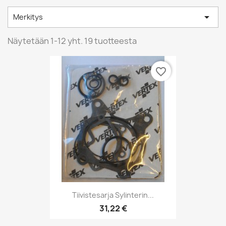

Merkitys
Näytetään 1-12 yht. 19 tuotteesta
favorite_border
Tiivistesarja Sylinterin...
31,22 €