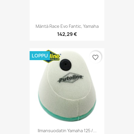
Mäntä Race Evo Fantic, Yamaha
142,29 €
LOPPU
favorite_border
Ilmansuodatin Yamaha 125 /...