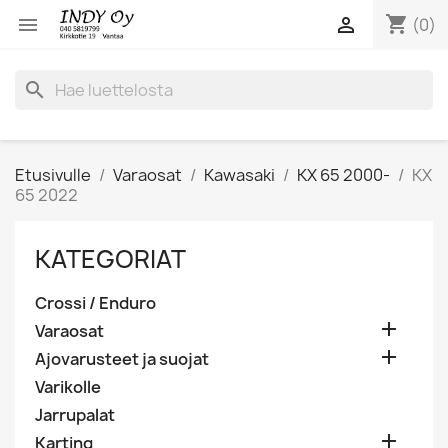
shopping_cart


(0)
search
Etusivulle
Varaosat
Kawasaki
KX 65 2000-
KX
65 2022
KATEGORIAT
Crossi / Enduro

Varaosat

Ajovarusteet ja suojat
Varikolle
Jarrupalat

Karting