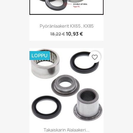
Pyöränlaakerit KX65 , KX85
10,93 €
18,22 €
LOPPU
favorite_border
Takaiskarin Alalaakeri...