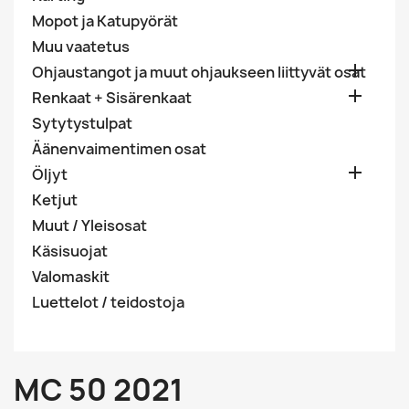
Mopot ja Katupyörät
Muu vaatetus

Ohjaustangot ja muut ohjaukseen liittyvät osat

Renkaat + Sisärenkaat
Sytytystulpat
Äänenvaimentimen osat

Öljyt
Ketjut
Muut / Yleisosat
Käsisuojat
Valomaskit
Luettelot / teidostoja
MC 50 2021