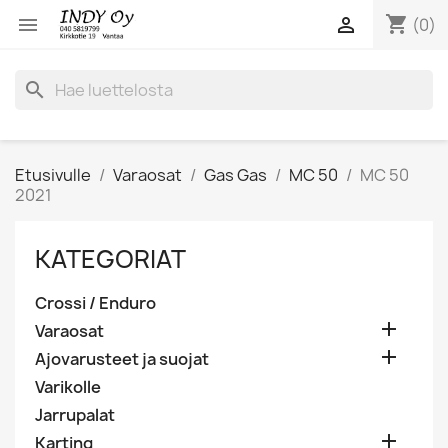
shopping_cart


(0)
search
Etusivulle
Varaosat
Gas Gas
MC 50
MC 50
2021
KATEGORIAT
Crossi / Enduro

Varaosat

Ajovarusteet ja suojat
Varikolle
Jarrupalat

Karting