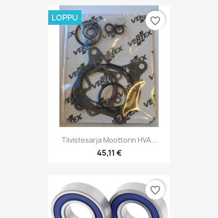
LOPPU
favorite_border
Tiivistesarja Moottorin HVA...
45,11 €
favorite_border