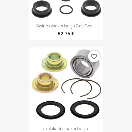
Swinginlaakerisarja Gas Gas...
62,75 €
favorite_border
Takaiskarin Laakerisarja...