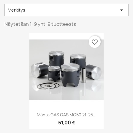

Merkitys
Näytetään 1-9 yht. 9 tuotteesta
favorite_border
Mäntä GAS GAS MC50 21-25...
51,00 €