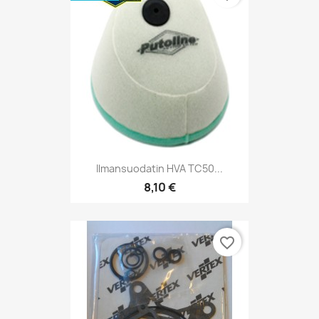
Ilmansuodatin HVA TC50...
8,10 €
favorite_border