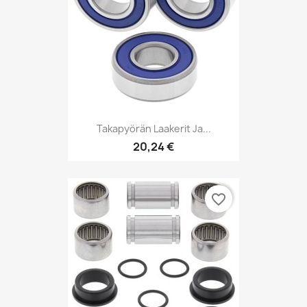
Takapyörän Laakerit Ja...
20,24 €
favorite_border