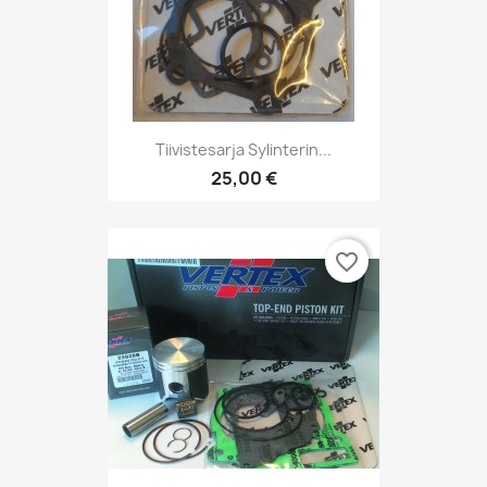
Tiivistesarja Sylinterin...
25,00 €
favorite_border