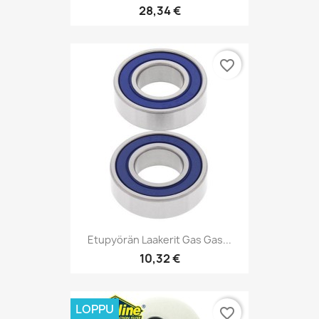
28,34 €
favorite_border
Etupyörän Laakerit Gas Gas...
10,32 €
LOPPU
favorite_border