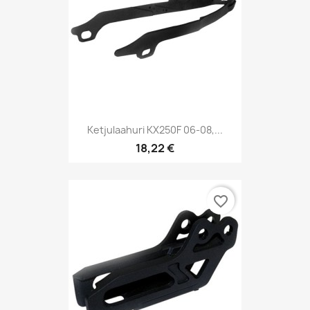
Ketjulaahuri KX250F 06-08,...
18,22 €
favorite_border