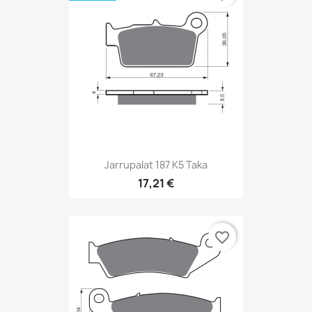
Jarrupalat 187 K5 Taka
17,21 €
favorite_border