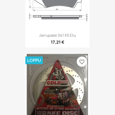
Jarrupalat 041 K5 Etu
17,21 €
LOPPU
favorite_border