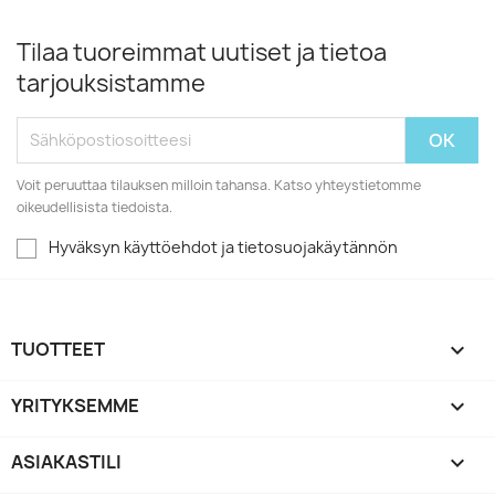
Tilaa tuoreimmat uutiset ja tietoa
tarjouksistamme
Voit peruuttaa tilauksen milloin tahansa. Katso yhteystietomme
oikeudellisista tiedoista.
Hyväksyn käyttöehdot ja tietosuojakäytännön
TUOTTEET

YRITYKSEMME

ASIAKASTILI
