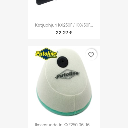
Ketjuohjuri KX250F / KX450F...
22,27 €
favorite_border
Ilmansuodatin KXF250 06-16...