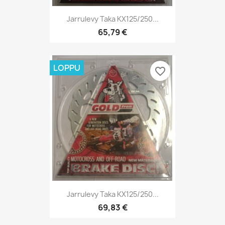
Jarrulevy Taka KX125/250...
65,79 €
LOPPU
favorite_border
Jarrulevy Taka KX125/250...
69,83 €