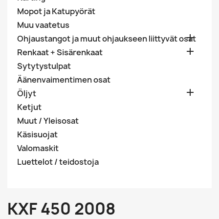
Mopot ja Katupyörät
Muu vaatetus

Ohjaustangot ja muut ohjaukseen liittyvät osat

Renkaat + Sisärenkaat
Sytytystulpat
Äänenvaimentimen osat

Öljyt
Ketjut
Muut / Yleisosat
Käsisuojat
Valomaskit
Luettelot / teidostoja
KXF 450 2008