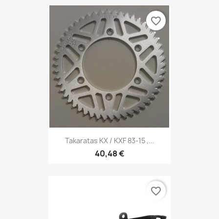
favorite_border
Takaratas KX / KXF 83-15 ,...
40,48 €
favorite_border