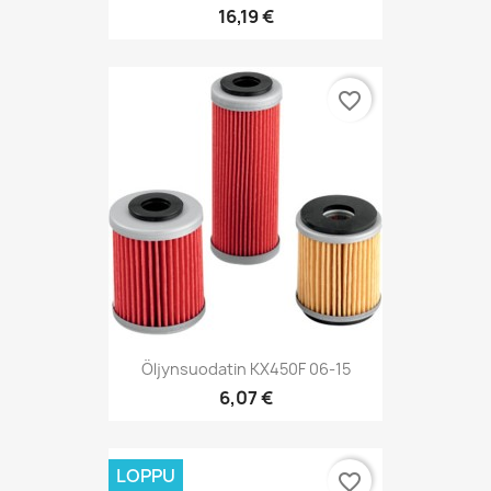
16,19 €
favorite_border
Öljynsuodatin KX450F 06-15
6,07 €
LOPPU
favorite_border