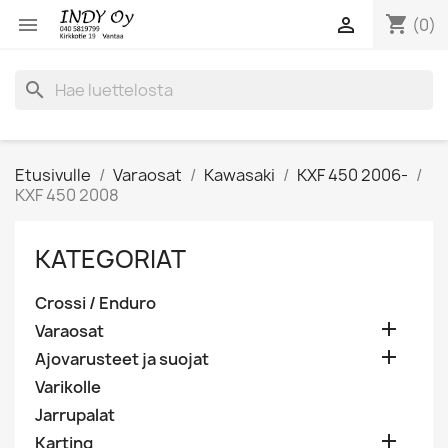
shopping_cart


(0)
search
Etusivulle
Varaosat
Kawasaki
KXF 450 2006-
KXF 450 2008
KATEGORIAT
Crossi / Enduro

Varaosat

Ajovarusteet ja suojat
Varikolle
Jarrupalat

Karting