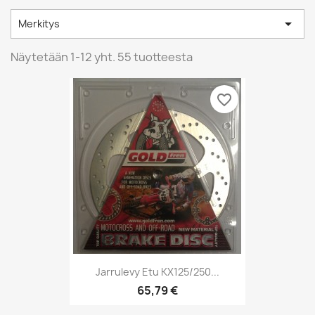

Merkitys
Näytetään 1-12 yht. 55 tuotteesta
favorite_border
Jarrulevy Etu KX125/250...
65,79 €