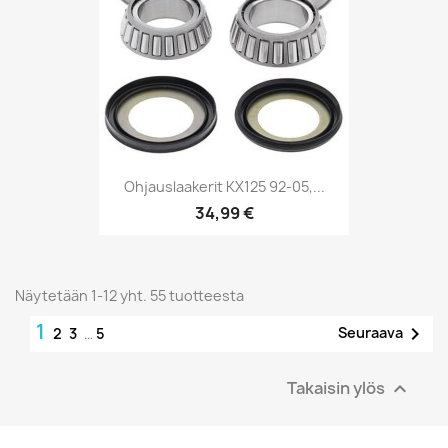
Ohjauslaakerit KX125 92-05,...
34,99 €
Näytetään 1-12 yht. 55 tuotteesta
1

Seuraava
2
3
…
5
Takaisin ylös
