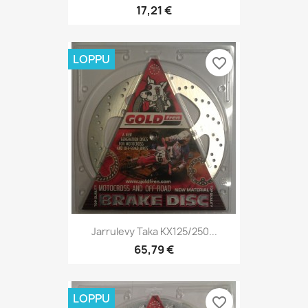
17,21 €
LOPPU
favorite_border
Jarrulevy Taka KX125/250...
65,79 €
LOPPU
favorite_border