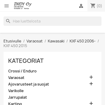
shopping_cart


(0)
search
Etusivulle
Varaosat
Kawasaki
KXF 450 2006-
KXF 450 2015
KATEGORIAT
Crossi / Enduro

Varaosat

Ajovarusteet ja suojat
Varikolle
Jarrupalat

Karting