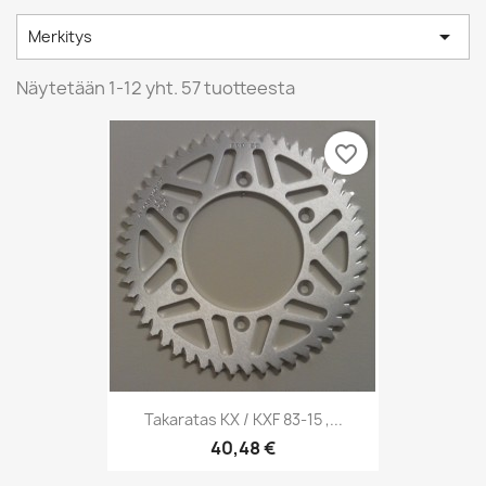

Merkitys
Näytetään 1-12 yht. 57 tuotteesta
favorite_border
Takaratas KX / KXF 83-15 ,...
40,48 €