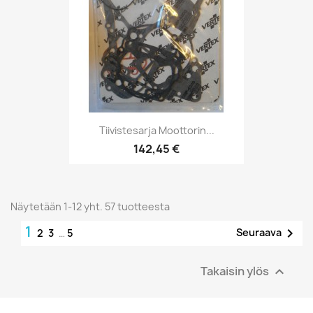
Tiivistesarja Moottorin...
142,45 €
Näytetään 1-12 yht. 57 tuotteesta
1

Seuraava
2
3
…
5
Takaisin ylös
