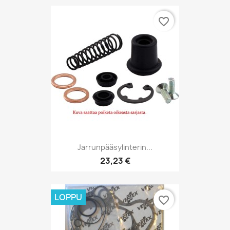
favorite_border
Jarrunpääsylinterin...
23,23 €
LOPPU
favorite_border