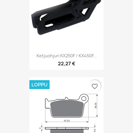
Ketjuohjuri KX250F / KX450F...
22,27 €
LOPPU
favorite_border