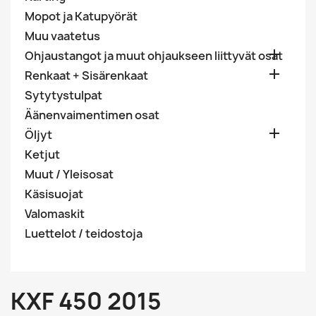
Mopot ja Katupyörät
Muu vaatetus

Ohjaustangot ja muut ohjaukseen liittyvät osat

Renkaat + Sisärenkaat
Sytytystulpat
Äänenvaimentimen osat

Öljyt
Ketjut
Muut / Yleisosat
Käsisuojat
Valomaskit
Luettelot / teidostoja
KXF 450 2015