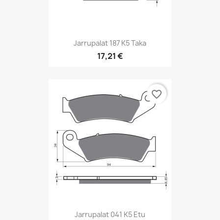
Jarrupalat 187 K5 Taka
17,21 €
favorite_border
Jarrupalat 041 K5 Etu