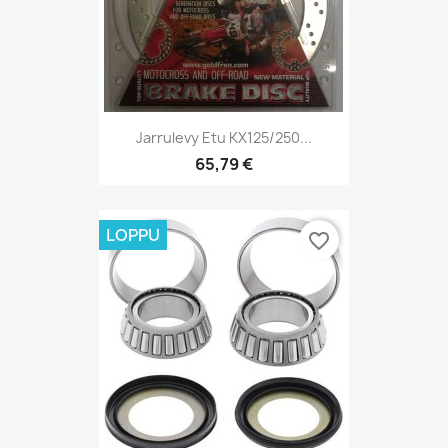
Jarrulevy Etu KX125/250...
65,79 €
LOPPU
favorite_border