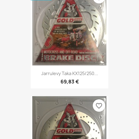
Jarrulevy Taka KX125/250...
69,83 €
favorite_border