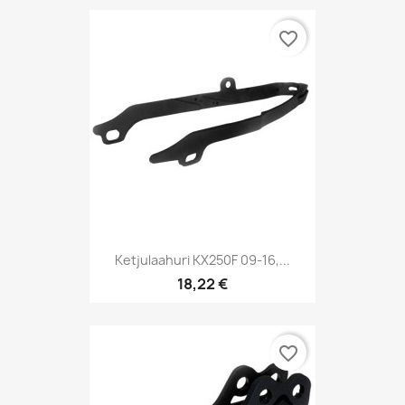
favorite_border
Ketjulaahuri KX250F 09-16,...
18,22 €
favorite_border