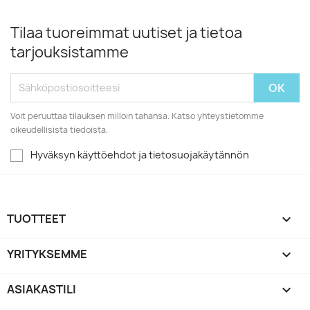
Tilaa tuoreimmat uutiset ja tietoa
tarjouksistamme
Voit peruuttaa tilauksen milloin tahansa. Katso yhteystietomme
oikeudellisista tiedoista.
Hyväksyn käyttöehdot ja tietosuojakäytännön
TUOTTEET

YRITYKSEMME

ASIAKASTILI
