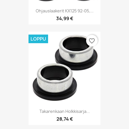
Ohjauslaakerit KX125 92-05,...
34,99 €
LOPPU
favorite_border
Takarenkaan Holkkisarja...
28,74 €