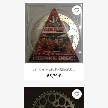
favorite_border
Jarrulevy Etu KX125/250...
65,79 €
favorite_border