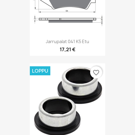
Jarrupalat 041 K5 Etu
17,21 €
LOPPU
favorite_border