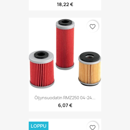
18,22 €
favorite_border
Öljynsuodatin RMZ250 04-24...
6,07 €
LOPPU
favorite_border