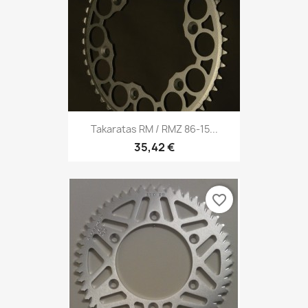
Takaratas RM / RMZ 86-15...
35,42 €
favorite_border