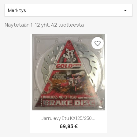

Merkitys
Näytetään 1-12 yht. 42 tuotteesta
favorite_border
Jarrulevy Etu KX125/250...
69,83 €