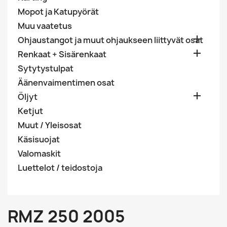
Mopot ja Katupyörät
Muu vaatetus

Ohjaustangot ja muut ohjaukseen liittyvät osat

Renkaat + Sisärenkaat
Sytytystulpat
Äänenvaimentimen osat

Öljyt
Ketjut
Muut / Yleisosat
Käsisuojat
Valomaskit
Luettelot / teidostoja
RMZ 250 2005