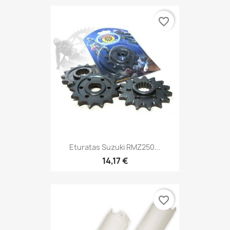
favorite_border
Eturatas Suzuki RMZ250...
14,17 €
favorite_border