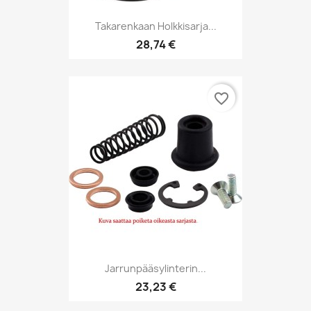
Takarenkaan Holkkisarja...
28,74 €
favorite_border
Jarrunpääsylinterin...
23,23 €