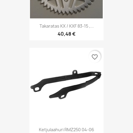
Takaratas KX / KXF 83-15 ,...
40,48 €
favorite_border
Ketjulaahuri RMZ250 04-06