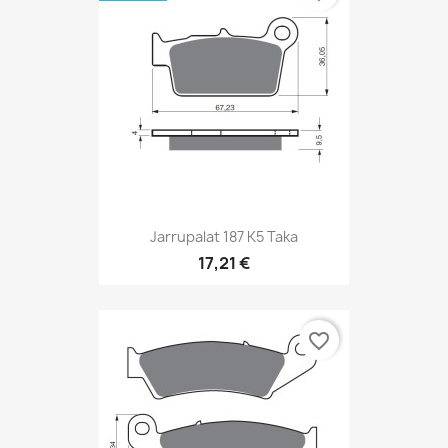
Jarrupalat 187 K5 Taka
17,21 €
favorite_border