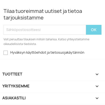
Tilaa tuoreimmat uutiset ja tietoa
tarjouksistamme
Voit peruuttaa tilauksen milloin tahansa. Katso yhteystietomme
oikeudellisista tiedoista.
Hyväksyn käyttöehdot ja tietosuojakäytännön
TUOTTEET

YRITYKSEMME

ASIAKASTILI
