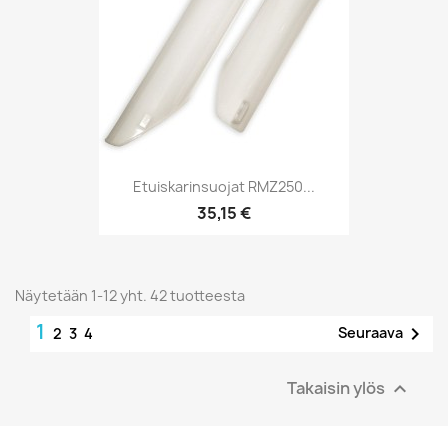
Etuiskarinsuojat RMZ250...
35,15 €
Näytetään 1-12 yht. 42 tuotteesta
1

Seuraava
2
3
4
Takaisin ylös
