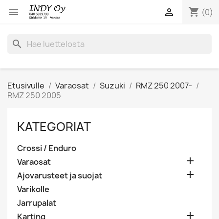
shopping_cart


(0)
search
Etusivulle
Varaosat
Suzuki
RMZ 250 2007-
RMZ 250 2005
KATEGORIAT
Crossi / Enduro

Varaosat

Ajovarusteet ja suojat
Varikolle
Jarrupalat

Karting