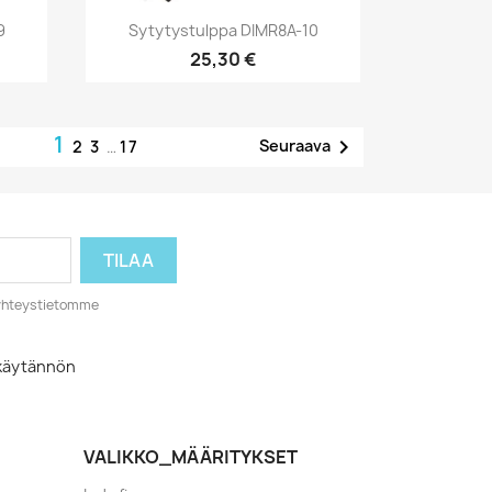
Pikakatselu

9
Sytytystulppa DIMR8A-10
25,30 €
1

Seuraava
2
3
…
17
o yhteystietomme
akäytännön
VALIKKO_MÄÄRITYKSET