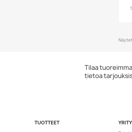
Näytet
Tilaa tuoreimmat
tietoa tarjouks
TUOTTEET
YRIT