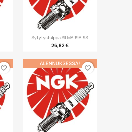
Pikakatselu

Sytytystulppa SILMAR9A-9S
26,82 €
ALENNUKSESSA!
favorite_border
favorite_border