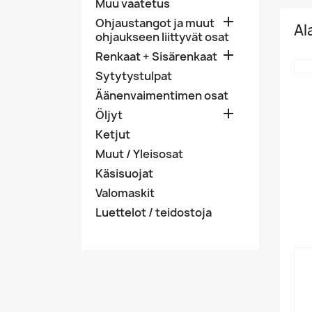
Muu vaatetus

Ohjaustangot ja muut
Al
ohjaukseen liittyvät osat

Renkaat + Sisärenkaat
Sytytystulpat
Äänenvaimentimen osat

Öljyt
Ketjut
Muut / Yleisosat
Käsisuojat
Valomaskit
Luettelot / teidostoja