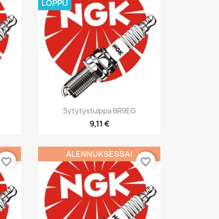
LOPPU
Pikakatselu

Sytytystulppa BR9EG
9,11 €
ALENNUKSESSA!
favorite_border
favorite_border