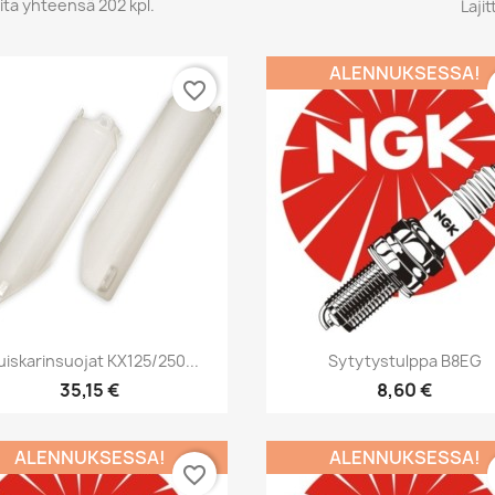
ita yhteensä 202 kpl.
Lajit
ALENNUKSESSA!
favorite_border
Pikakatselu
Pikakatselu


uiskarinsuojat KX125/250...
Sytytystulppa B8EG
35,15 €
8,60 €
ALENNUKSESSA!
ALENNUKSESSA!
favorite_border