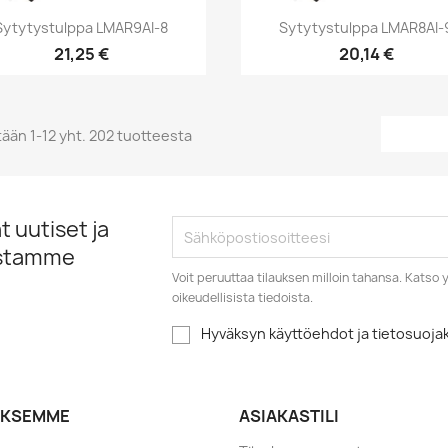
Pikakatselu
Pikakatselu


Sytytystulppa LMAR9AI-8
Sytytystulppa LMAR8AI-
21,25 €
20,14 €
ään 1-12 yht. 202 tuotteesta
 uutiset ja
istamme
Voit peruuttaa tilauksen milloin tahansa. Kats
oikeudellisista tiedoista.
Hyväksyn käyttöehdot ja tietosuoj
YKSEMME
ASIAKASTILI