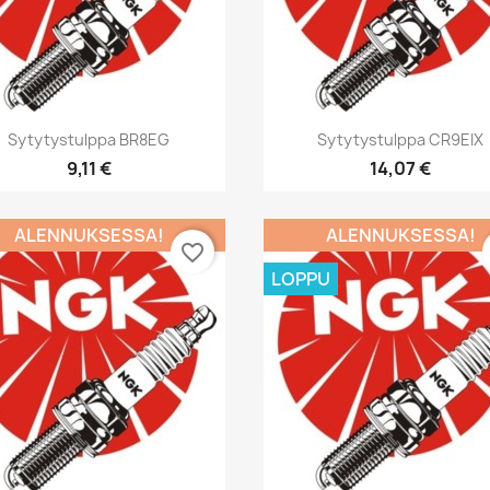
Pikakatselu
Pikakatselu


Sytytystulppa BR8EG
Sytytystulppa CR9EIX
9,11 €
14,07 €
ALENNUKSESSA!
ALENNUKSESSA!
favorite_border
LOPPU