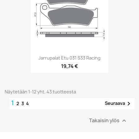
Jarrupalat Etu 031 S33 Racing
19,74 €
Näytetään 1-12 yht. 43 tuotteesta
1

Seuraava
2
3
4
Takaisin ylös
