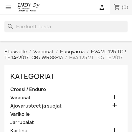
shopping_cart


(0)
search
Etusivulle
Varaosat
Husqvarna
HVA 2t. 125 TC /
TE 14-2017 , CR / WR 88-13
HVA 125 2T. TC / TE 2017
KATEGORIAT
Crossi / Enduro

Varaosat

Ajovarusteet ja suojat
Varikolle
Jarrupalat

Karting