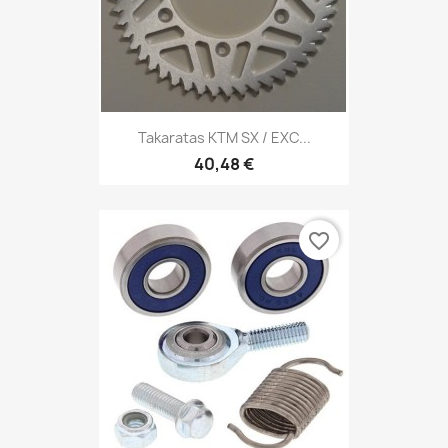
Takaratas KTM SX / EXC...
40,48 €
favorite_border