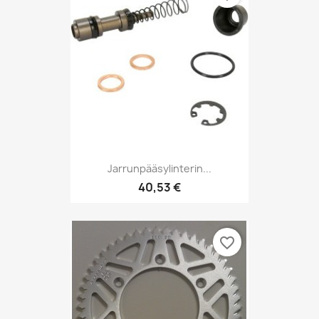
Jarrunpääsylinterin...
40,53 €
favorite_border