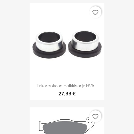
favorite_border
Takarenkaan Holkkisarja HVA...
27,33 €
favorite_border