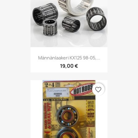
Männänlaakeri KX125 98-05,...
19,00 €
favorite_border