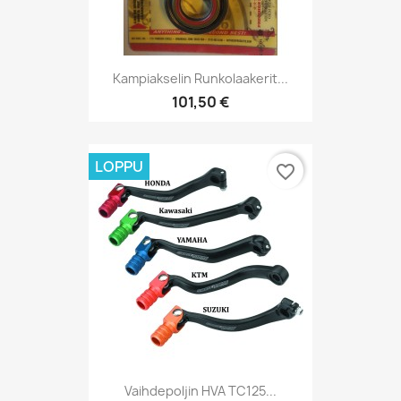
Kampiakselin Runkolaakerit...
101,50 €
LOPPU
favorite_border
Vaihdepoljin HVA TC125...