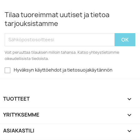
Tilaa tuoreimmat uutiset ja tietoa
tarjouksistamme
Voit peruuttaa tilauksen milloin tahansa. Katso yhteystietomme
oikeudellisista tiedoista.
Hyväksyn käyttöehdot ja tietosuojakäytännön
TUOTTEET

YRITYKSEMME

ASIAKASTILI
