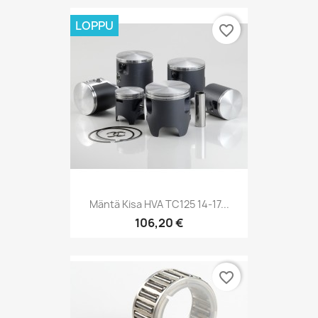
LOPPU
favorite_border
Mäntä Kisa HVA TC125 14-17...
106,20 €
favorite_border