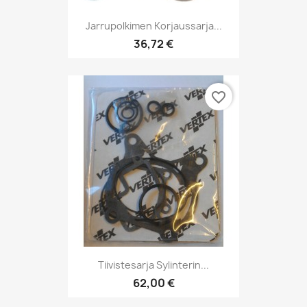
Jarrupolkimen Korjaussarja...
36,72 €
favorite_border
Tiivistesarja Sylinterin...
62,00 €