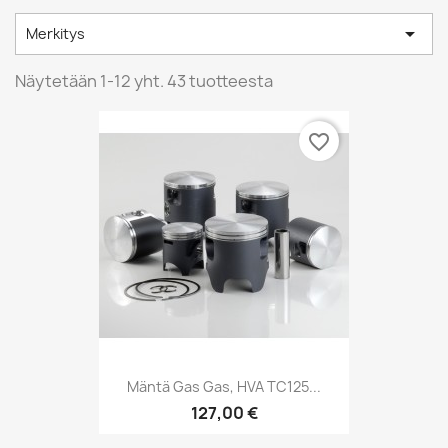

Merkitys
Näytetään 1-12 yht. 43 tuotteesta
favorite_border
Mäntä Gas Gas, HVA TC125...
127,00 €