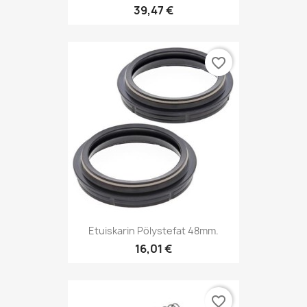
39,47 €
favorite_border
Etuiskarin Pölystefat 48mm.
16,01 €
favorite_border