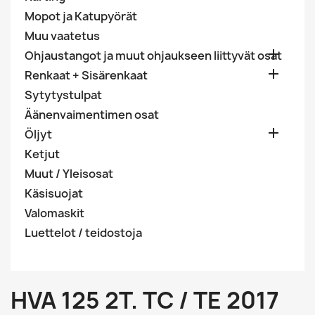
Mopot ja Katupyörät
Muu vaatetus

Ohjaustangot ja muut ohjaukseen liittyvät osat

Renkaat + Sisärenkaat
Sytytystulpat
Äänenvaimentimen osat

Öljyt
Ketjut
Muut / Yleisosat
Käsisuojat
Valomaskit
Luettelot / teidostoja
HVA 125 2T. TC / TE 2017