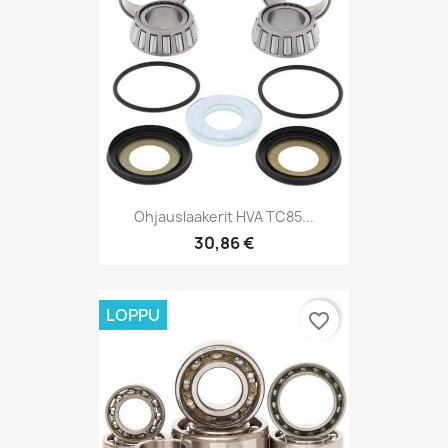
Ohjauslaakerit HVA TC85...
30,86 €
LOPPU
favorite_border