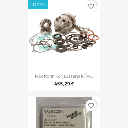
LOPPU
favorite_border
Moottorin Korjaussarja KTM...
455,29 €
favorite_border