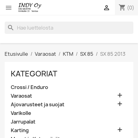
shopping_cart


(0)
search
Etusivulle
Varaosat
KTM
SX 85
SX 85 2013
KATEGORIAT
Crossi / Enduro

Varaosat

Ajovarusteet ja suojat
Varikolle
Jarrupalat

Karting