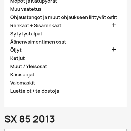
Mopot ja Katupyörät
Muu vaatetus

Ohjaustangot ja muut ohjaukseen liittyvät osat

Renkaat + Sisärenkaat
Sytytystulpat
Äänenvaimentimen osat

Öljyt
Ketjut
Muut / Yleisosat
Käsisuojat
Valomaskit
Luettelot / teidostoja
SX 85 2013