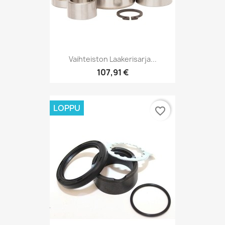
Vaihteiston Laakerisarja...
107,91 €
LOPPU
favorite_border