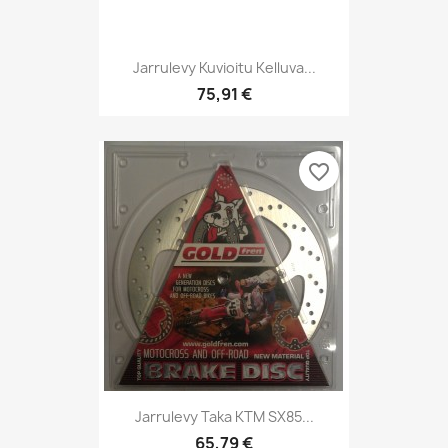
Jarrulevy Kuvioitu Kelluva...
75,91 €
favorite_border
Jarrulevy Taka KTM SX85...
65,79 €