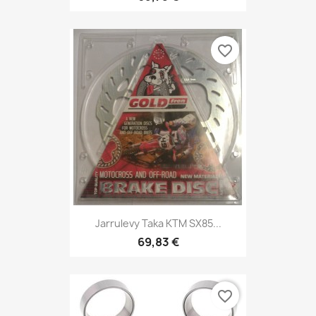
favorite_border
Jarrulevy Taka KTM SX85...
69,83 €
favorite_border