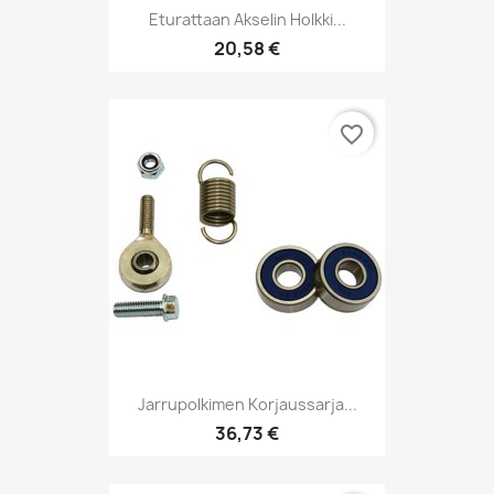
Eturattaan Akselin Holkki...
20,58 €
favorite_border
Jarrupolkimen Korjaussarja...
36,73 €