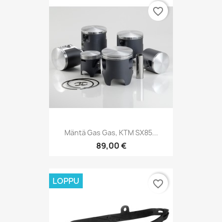
favorite_border
Mäntä Gas Gas, KTM SX85...
89,00 €
LOPPU
favorite_border