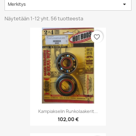

Merkitys
Näytetään 1-12 yht. 56 tuotteesta
favorite_border
Kampiakselin Runkolaakerit...
102,00 €