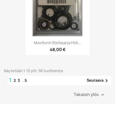
Moottorin Stefasarja HVA...
48,00 €
Näytetään 1-12 yht. 56 tuotteesta
1

Seuraava
2
3
…
5
Takaisin ylös
