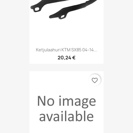
Ketjulaahuri KTM SX85 04-14...
20,24 €
favorite_border