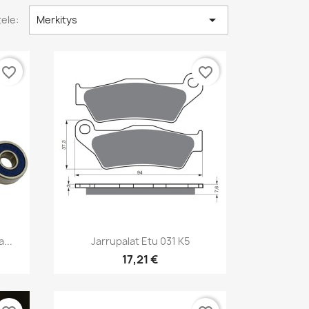

tele:
Merkitys
favorite_border
favorite_border
Pikakatselu

...
Jarrupalat Etu 031 K5
17,21 €