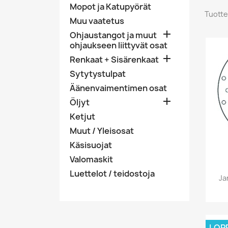
Mopot ja Katupyörät
Tuotte
Muu vaatetus

Ohjaustangot ja muut
ohjaukseen liittyvät osat

Renkaat + Sisärenkaat
Sytytystulpat
Äänenvaimentimen osat

Öljyt
Ketjut
Muut / Yleisosat
Käsisuojat
Valomaskit
Luettelot / teidostoja
Ja
LOP