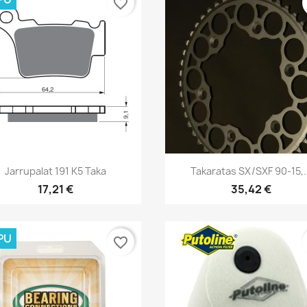
favorite_border
Pikakatselu
Pikakatselu


Jarrupalat 191 K5 Taka
Takaratas SX/SXF 90-15,.
17,21 €
35,42 €
PU
favorite_border