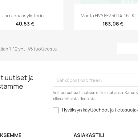
Pikakatselu
Pikakatselu


Jarrunpääsylinterin...
Mäntä HVA FE350 14-16 , KT
40,53 €
183,08 €
ään 1-12 yht. 45 tuotteesta
 uutiset ja
istamme
Voit peruuttaa tilauksen milloin tahansa. Kats
oikeudellisista tiedoista.
Hyväksyn käyttöehdot ja tietosuoj
YKSEMME
ASIAKASTILI