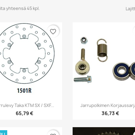
ita yhteensä 45 kpl.
Lajit
favorite_border
Pikakatselu
Pikakatselu


rrulevy Taka KTM SX / SXF...
Jarrupolkimen Korjaussarja
65,79 €
36,73 €
PU