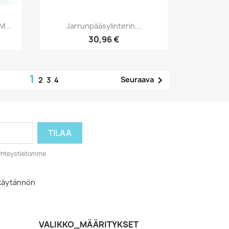
Pikakatselu

M...
Jarrunpääsylinterin...
30,96 €
1

Seuraava
2
3
4
o yhteystietomme
akäytännön
VALIKKO_MÄÄRITYKSET