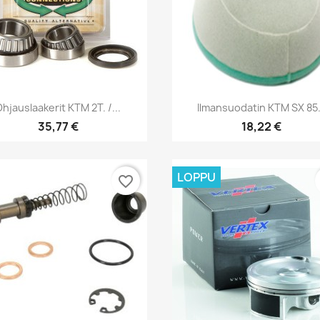
Pikakatselu
Pikakatselu


Ohjauslaakerit KTM 2T. /...
Ilmansuodatin KTM SX 85.
35,77 €
18,22 €
LOPPU
favorite_border