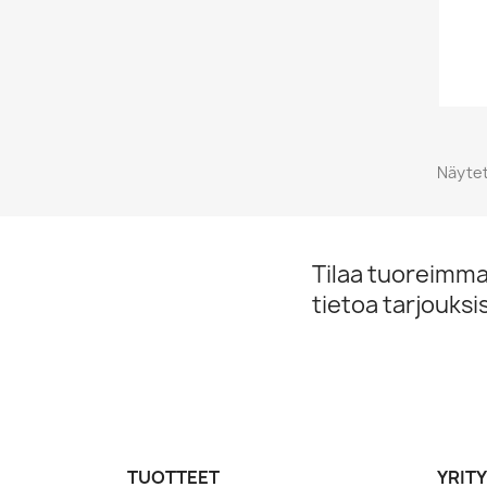
Näytet
Tilaa tuoreimmat
tietoa tarjouks
TUOTTEET
YRIT