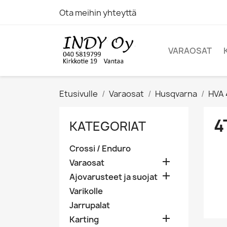
Ota meihin yhteyttä
VARAOSAT
Etusivulle
Varaosat
Husqvarna
HVA 4
4
KATEGORIAT
Crossi / Enduro

Varaosat

Ajovarusteet ja suojat
Varikolle
Jarrupalat

Karting