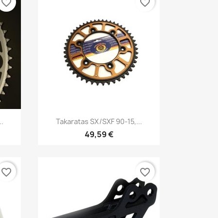
favorite_border
favorite_border
Pikakatselu

..
Takaratas SX/SXF 90-15,...
49,59 €
favorite_border
favorite_border