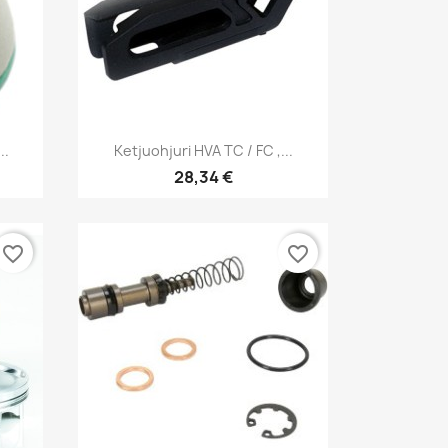
Pikakatselu

..
Ketjuohjuri HVA TC / FC ,...
28,34 €
favorite_border
favorite_border