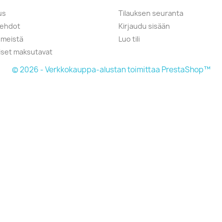
us
Tilauksen seuranta
öehdot
Kirjaudu sisään
 meistä
Luo tili
liset maksutavat
© 2026 - Verkkokauppa-alustan toimittaa PrestaShop™