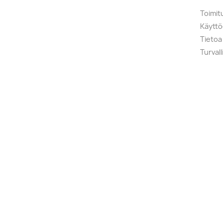
Toimit
Käytt
Tietoa
Turval