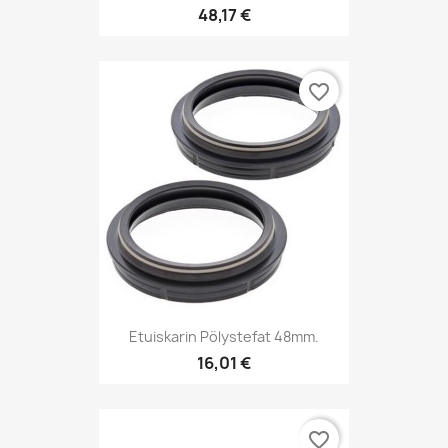
48,17 €
favorite_border
Etuiskarin Pölystefat 48mm.
16,01 €
favorite_border