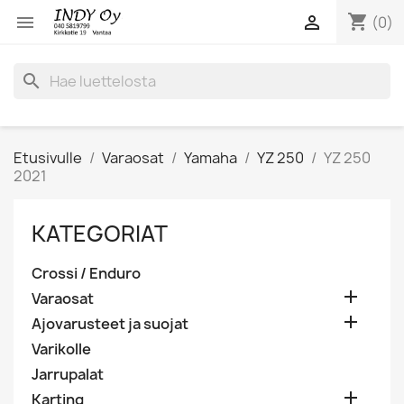
shopping_cart


(0)
search
Etusivulle
Varaosat
Yamaha
YZ 250
YZ 250
2021
KATEGORIAT
Crossi / Enduro

Varaosat

Ajovarusteet ja suojat
Varikolle
Jarrupalat

Karting