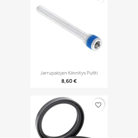
Jarrupalojen Kiinnitys Pultti
8,60 €
favorite_border