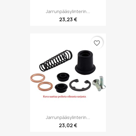
Jarrunpääsylinterin...
23,23 €
favorite_border
Jarrunpääsylinterin...
23,02 €