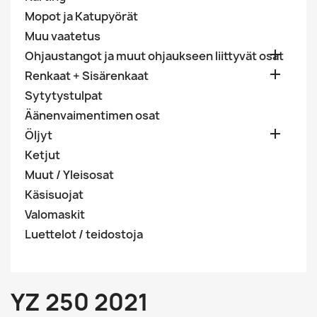
Mopot ja Katupyörät
Muu vaatetus

Ohjaustangot ja muut ohjaukseen liittyvät osat

Renkaat + Sisärenkaat
Sytytystulpat
Äänenvaimentimen osat

Öljyt
Ketjut
Muut / Yleisosat
Käsisuojat
Valomaskit
Luettelot / teidostoja
YZ 250 2021