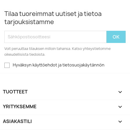
Tilaa tuoreimmat uutiset ja tietoa
tarjouksistamme
Voit peruuttaa tilauksen milloin tahansa. Katso yhteystietomme
oikeudellisista tiedoista.
Hyväksyn käyttöehdot ja tietosuojakäytännön
TUOTTEET

YRITYKSEMME

ASIAKASTILI
