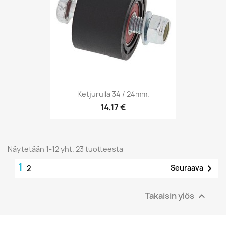
Ketjurulla 34 / 24mm.
14,17 €
Näytetään 1-12 yht. 23 tuotteesta
1

Seuraava
2
Takaisin ylös
