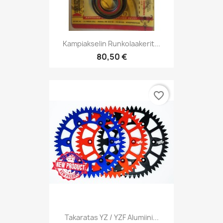
Kampiakselin Runkolaakerit...
80,50 €
favorite_border
Takaratas YZ / YZF Alumiini...