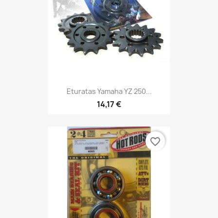
Eturatas Yamaha YZ 250...
14,17 €
favorite_border