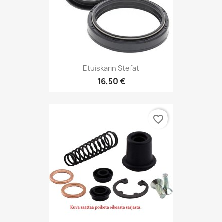
Etuiskarin Stefat
16,50 €
favorite_border