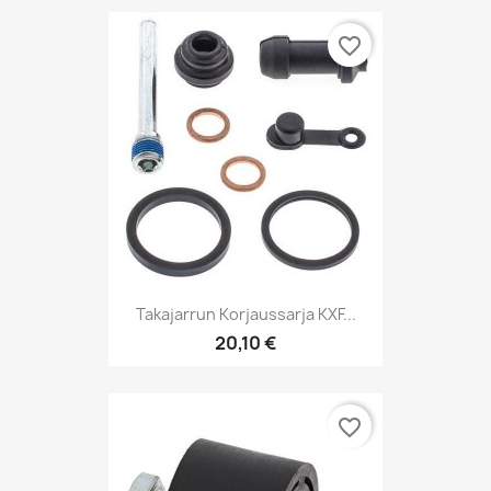
favorite_border
Takajarrun Korjaussarja KXF...
20,10 €
favorite_border