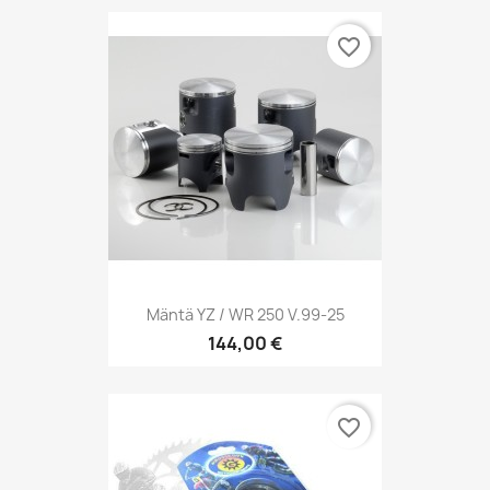
favorite_border
Mäntä YZ / WR 250 V.99-25
144,00 €
favorite_border