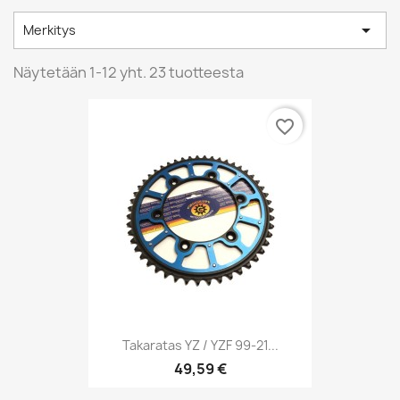

Merkitys
Näytetään 1-12 yht. 23 tuotteesta
favorite_border
Takaratas YZ / YZF 99-21...
49,59 €