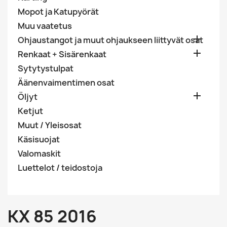
Mopot ja Katupyörät
Muu vaatetus

Ohjaustangot ja muut ohjaukseen liittyvät osat

Renkaat + Sisärenkaat
Sytytystulpat
Äänenvaimentimen osat

Öljyt
Ketjut
Muut / Yleisosat
Käsisuojat
Valomaskit
Luettelot / teidostoja
KX 85 2016