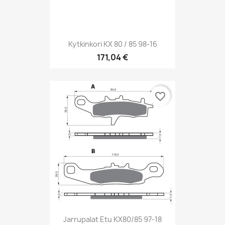
Kytkinkori KX 80 / 85 98-16
171,04 €
favorite_border
Jarrupalat Etu KX80/85 97-18