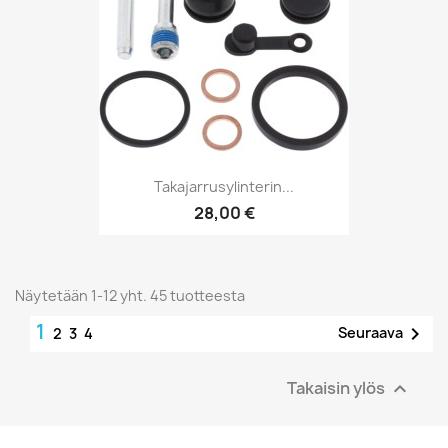
Takajarrusylinterin...
28,00 €
Näytetään 1-12 yht. 45 tuotteesta
1

Seuraava
2
3
4
Takaisin ylös
