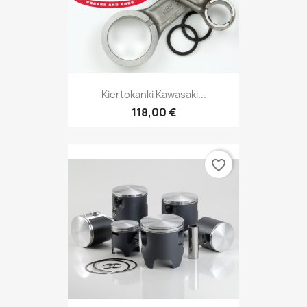
Kiertokanki Kawasaki...
118,00 €
favorite_border