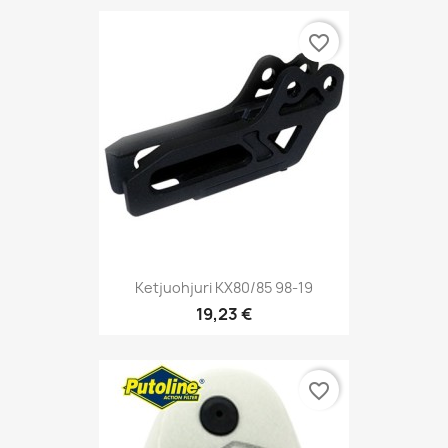
favorite_border
Ketjuohjuri KX80/85 98-19
19,23 €
favorite_border