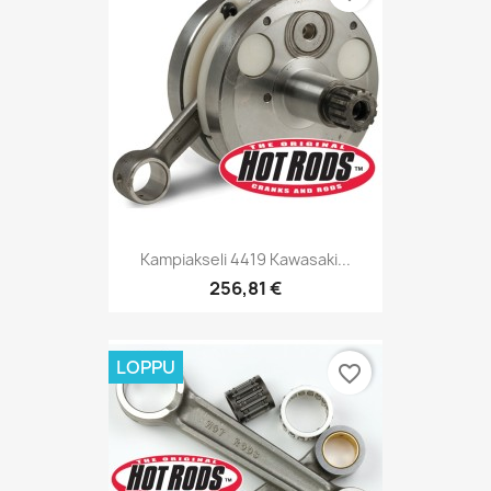
Kampiakseli 4419 Kawasaki...
256,81 €
LOPPU
favorite_border