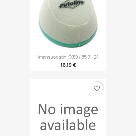
Ilmansuodatin KX80 / 85 91-24
16,19 €
favorite_border