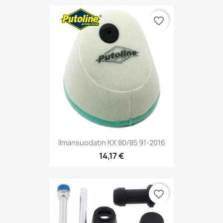
favorite_border
Ilmansuodatin KX 80/85 91-2016
14,17 €
favorite_border