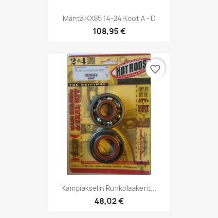
Mäntä KX85 14-24 Koot A - D
108,95 €
favorite_border
Kampiakselin Runkolaakerit...
48,02 €