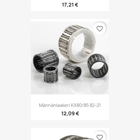
17,21 €
favorite_border
Männänlaakeri KX80/85 82-21
12,09 €
favorite_border