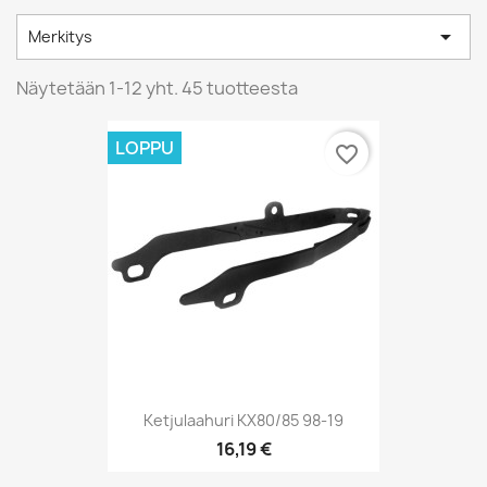

Merkitys
Näytetään 1-12 yht. 45 tuotteesta
LOPPU
favorite_border
Ketjulaahuri KX80/85 98-19
16,19 €