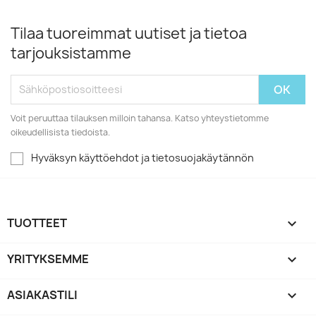
Tilaa tuoreimmat uutiset ja tietoa
tarjouksistamme
Voit peruuttaa tilauksen milloin tahansa. Katso yhteystietomme
oikeudellisista tiedoista.
Hyväksyn käyttöehdot ja tietosuojakäytännön
TUOTTEET

YRITYKSEMME

ASIAKASTILI
