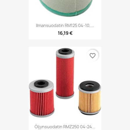
Ilmansuodatin RM125 04-10,...
16,19 €
favorite_border
Öljynsuodatin RMZ250 04-24...