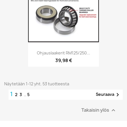
Ohjauslaakerit RM125/250...
39,98 €
Näytetään 1-12 yht. 53 tuotteesta
1

Seuraava
2
3
…
5
Takaisin ylös
