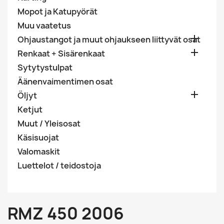
Mopot ja Katupyörät
Muu vaatetus

Ohjaustangot ja muut ohjaukseen liittyvät osat

Renkaat + Sisärenkaat
Sytytystulpat
Äänenvaimentimen osat

Öljyt
Ketjut
Muut / Yleisosat
Käsisuojat
Valomaskit
Luettelot / teidostoja
RMZ 450 2006