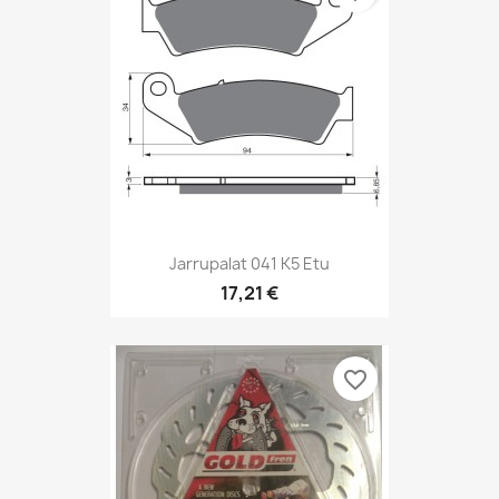
Jarrupalat 041 K5 Etu
17,21 €
favorite_border