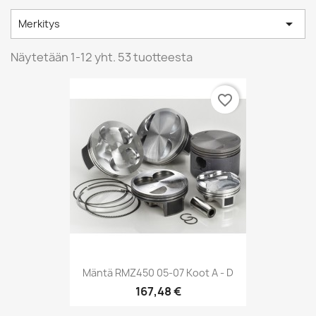

Merkitys
Näytetään 1-12 yht. 53 tuotteesta
favorite_border
Mäntä RMZ450 05-07 Koot A - D
167,48 €