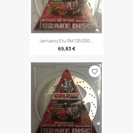
Jarrulevy Etu RM 125/250...
69,83 €
favorite_border