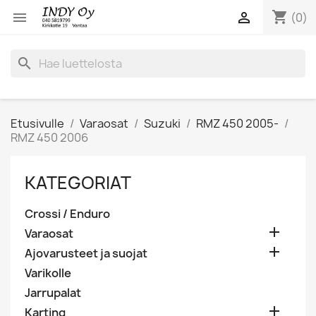
shopping_cart


(0)
search
Etusivulle
Varaosat
Suzuki
RMZ 450 2005-
RMZ 450 2006
KATEGORIAT
Crossi / Enduro

Varaosat

Ajovarusteet ja suojat
Varikolle
Jarrupalat

Karting