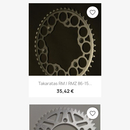
favorite_border
Takaratas RM / RMZ 86-15...
35,42 €
favorite_border