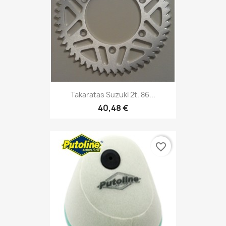
Takaratas Suzuki 2t. 86...
40,48 €
favorite_border