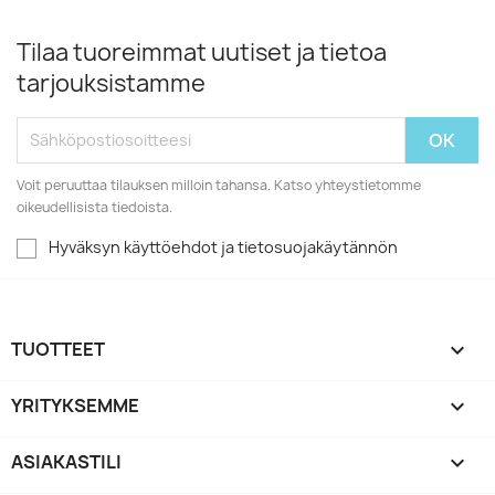
Tilaa tuoreimmat uutiset ja tietoa
tarjouksistamme
Voit peruuttaa tilauksen milloin tahansa. Katso yhteystietomme
oikeudellisista tiedoista.
Hyväksyn käyttöehdot ja tietosuojakäytännön
TUOTTEET

YRITYKSEMME

ASIAKASTILI
