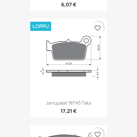
6,07 €
LOPPU
favorite_border
Jarrupalat 187 K5 Taka
17,21 €
favorite_border