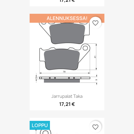
ALENNUKSESSA!
favorite_border
Jarrupalat Taka
17,21 €
LOPPU
favorite_border