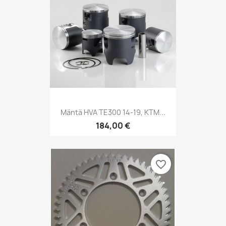
Mäntä HVA TE300 14-19, KTM...
184,00 €
favorite_border