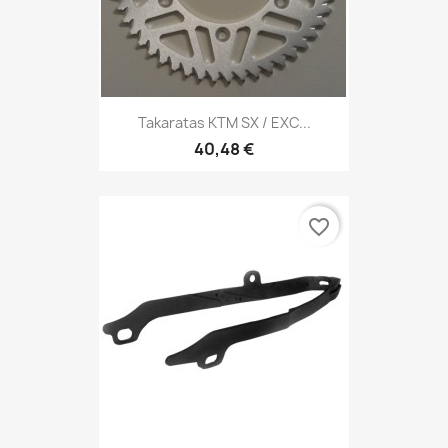
Takaratas KTM SX / EXC...
40,48 €
favorite_border