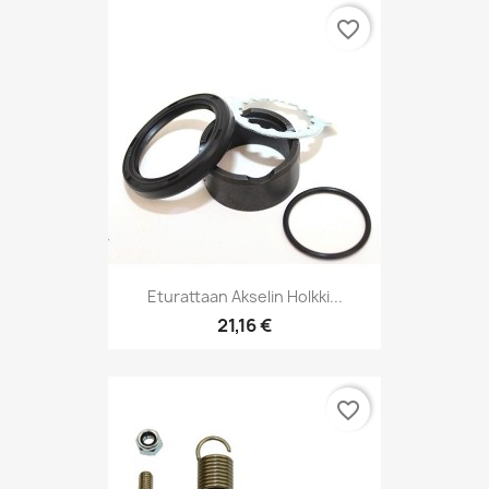
favorite_border
Eturattaan Akselin Holkki...
21,16 €
favorite_border