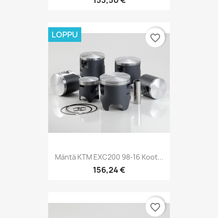
153,50 €
LOPPU
favorite_border
Mäntä KTM EXC200 98-16 Koot...
156,24 €
favorite_border