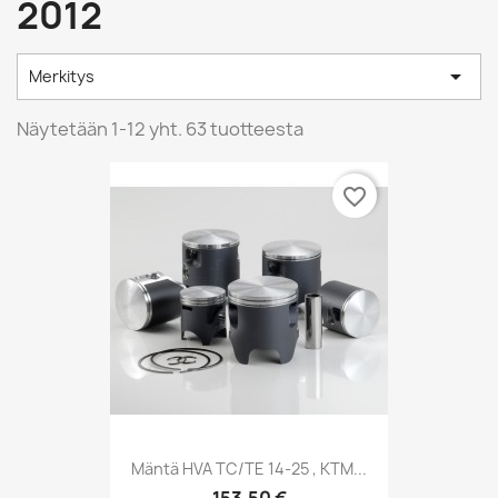
2012

Merkitys
Näytetään 1-12 yht. 63 tuotteesta
favorite_border
Mäntä HVA TC/TE 14-25 , KTM...