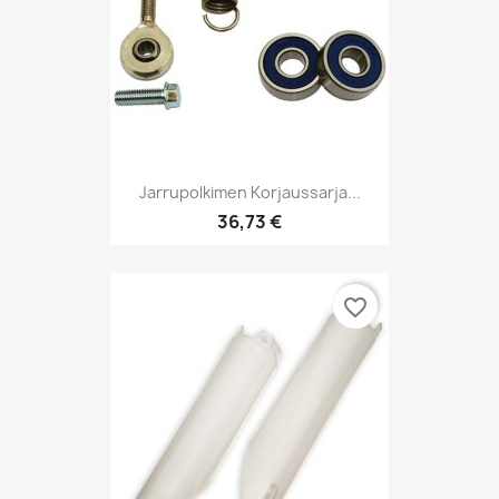
Jarrupolkimen Korjaussarja...
36,73 €
favorite_border