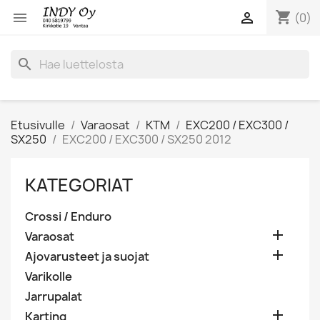
shopping_cart


(0)
search
Etusivulle
Varaosat
KTM
EXC200 / EXC300 /
SX250
EXC200 / EXC300 / SX250 2012
KATEGORIAT
Crossi / Enduro

Varaosat

Ajovarusteet ja suojat
Varikolle
Jarrupalat

Karting