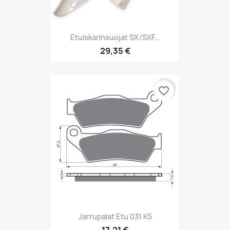
Etuiskarinsuojat SX/SXF...
29,35 €
favorite_border
Jarrupalat Etu 031 K5
17,21 €