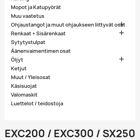
Mopot ja Katupyörät
Muu vaatetus

Ohjaustangot ja muut ohjaukseen liittyvät osat

Renkaat + Sisärenkaat
Sytytystulpat
Äänenvaimentimen osat

Öljyt
Ketjut
Muut / Yleisosat
Käsisuojat
Valomaskit
Luettelot / teidostoja
EXC200 / EXC300 / SX250