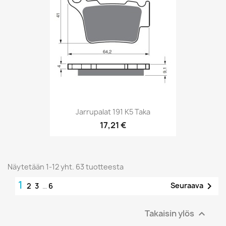
Jarrupalat 191 K5 Taka
17,21 €
Näytetään 1-12 yht. 63 tuotteesta
1

Seuraava
2
3
…
6
Takaisin ylös
