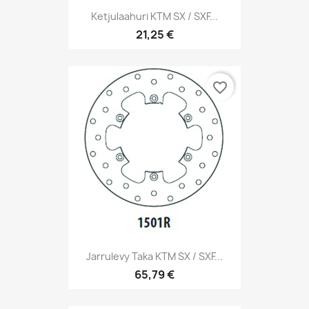
Ketjulaahuri KTM SX / SXF...
21,25 €
favorite_border
Jarrulevy Taka KTM SX / SXF...
65,79 €