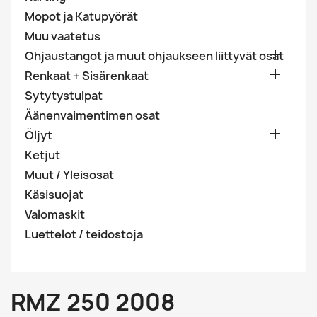
Mopot ja Katupyörät
Muu vaatetus

Ohjaustangot ja muut ohjaukseen liittyvät osat

Renkaat + Sisärenkaat
Sytytystulpat
Äänenvaimentimen osat

Öljyt
Ketjut
Muut / Yleisosat
Käsisuojat
Valomaskit
Luettelot / teidostoja
RMZ 250 2008