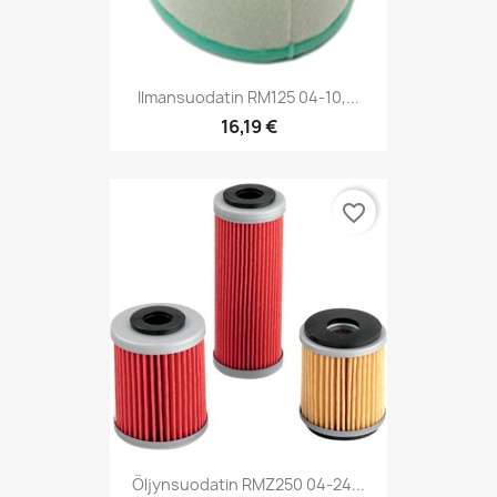
Ilmansuodatin RM125 04-10,...
16,19 €
favorite_border
Öljynsuodatin RMZ250 04-24...