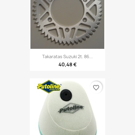
Takaratas Suzuki 2t. 86...
40,48 €
favorite_border