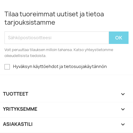
Tilaa tuoreimmat uutiset ja tietoa
tarjouksistamme
Voit peruuttaa tilauksen milloin tahansa. Katso yhteystietomme
oikeudellisista tiedoista.
Hyväksyn käyttöehdot ja tietosuojakäytännön
TUOTTEET

YRITYKSEMME

ASIAKASTILI
