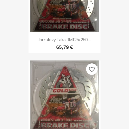
Jarrulevy Taka RM125/250...
65,79 €
favorite_border