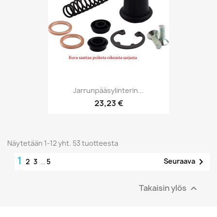
Jarrunpääsylinterin...
23,23 €
Näytetään 1-12 yht. 53 tuotteesta
1

Seuraava
2
3
…
5
Takaisin ylös
