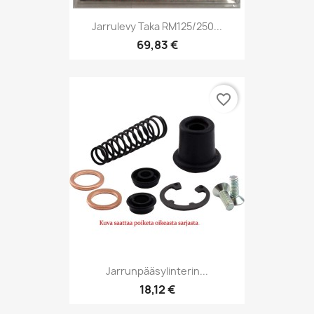
Jarrulevy Taka RM125/250...
69,83 €
favorite_border
Jarrunpääsylinterin...
18,12 €