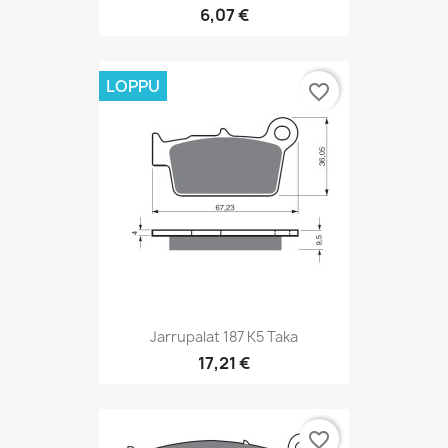
6,07 €
LOPPU
favorite_border
Jarrupalat 187 K5 Taka
17,21 €
favorite_border