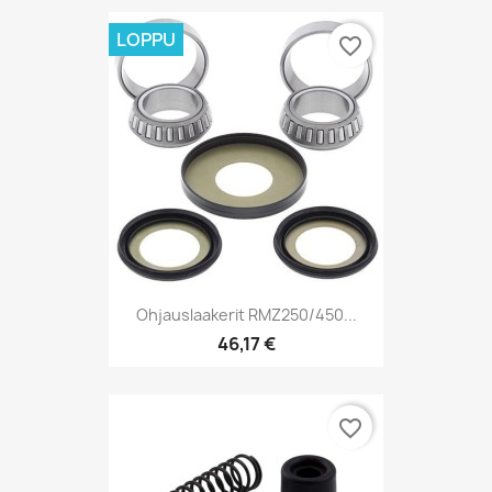
LOPPU
favorite_border
Ohjauslaakerit RMZ250/450...
46,17 €
favorite_border