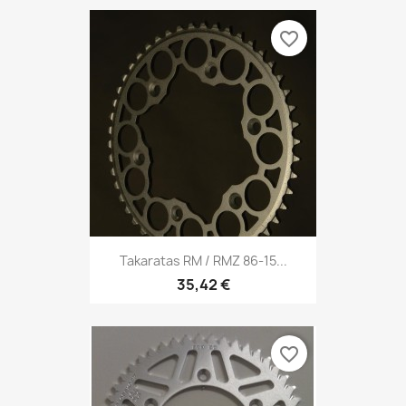
favorite_border
Takaratas RM / RMZ 86-15...
35,42 €
favorite_border