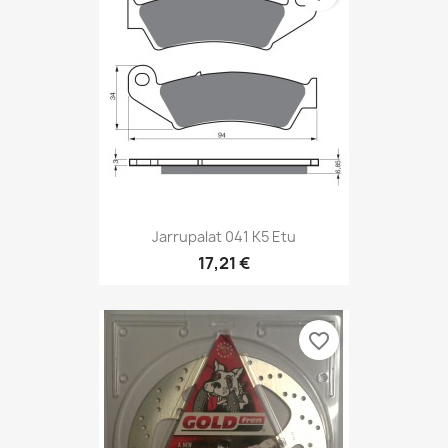
Jarrupalat 041 K5 Etu
17,21 €
favorite_border