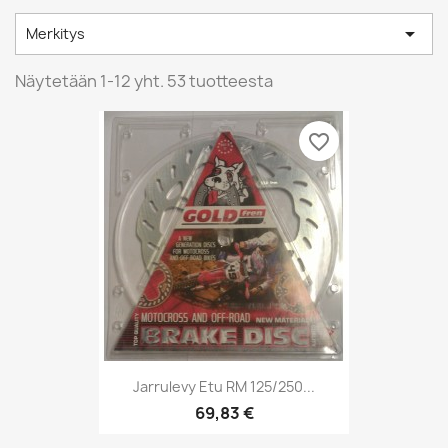

Merkitys
Näytetään 1-12 yht. 53 tuotteesta
favorite_border
Jarrulevy Etu RM 125/250...
69,83 €