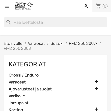
shopping_cart


(0)
search
Etusivulle
Varaosat
Suzuki
RMZ 250 2007-
RMZ 250 2008
KATEGORIAT
Crossi / Enduro

Varaosat

Ajovarusteet ja suojat
Varikolle
Jarrupalat

Karting