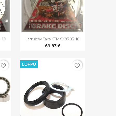
Pikakatselu

3-10
Jarrulevy Taka KTM SX85 03-10
69,83 €
LOPPU
favorite_border
favorite_border