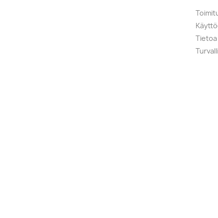
Toimit
Käytt
Tietoa
Turval