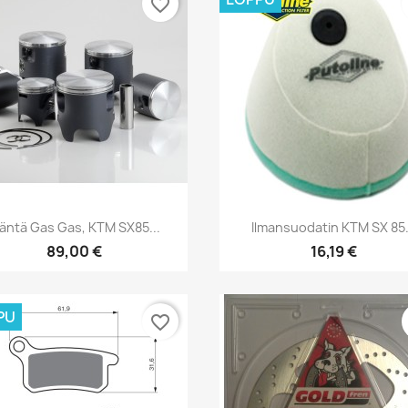
favorite_border
Pikakatselu
Pikakatselu


äntä Gas Gas, KTM SX85...
Ilmansuodatin KTM SX 85.
89,00 €
16,19 €
PU
favorite_border