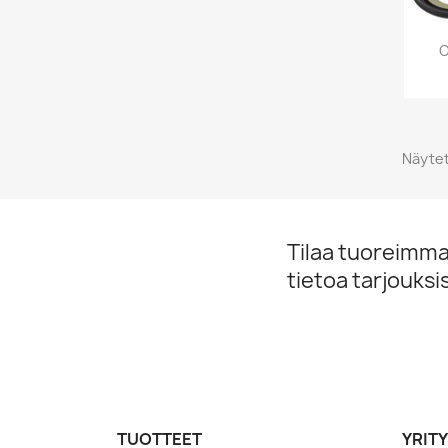
O
Näytet
Tilaa tuoreimmat
tietoa tarjouks
TUOTTEET
YRIT