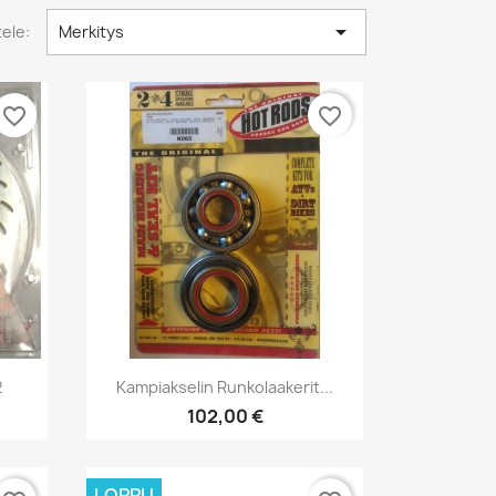

tele:
Merkitys
favorite_border
favorite_border
Pikakatselu

2
Kampiakselin Runkolaakerit...
102,00 €
LOPPU