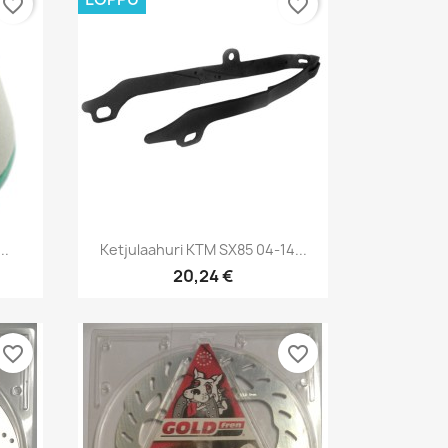
favorite_border
favorite_border
Pikakatselu

..
Ketjulaahuri KTM SX85 04-14...
20,24 €
favorite_border
favorite_border