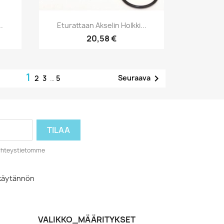
Pikakatselu

.
Eturattaan Akselin Holkki...
20,58 €
1

Seuraava
2
3
…
5
o yhteystietomme
akäytännön
VALIKKO_MÄÄRITYKSET