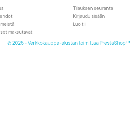
us
Tilauksen seuranta
öehdot
Kirjaudu sisään
 meistä
Luo tili
liset maksutavat
© 2026 - Verkkokauppa-alustan toimittaa PrestaShop™