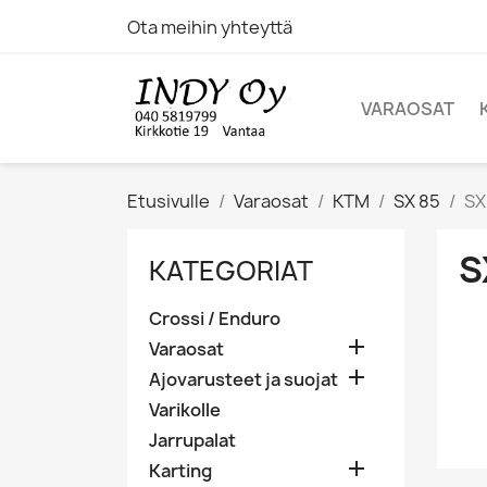
Ota meihin yhteyttä
VARAOSAT
Etusivulle
Varaosat
KTM
SX 85
SX
S
KATEGORIAT
Crossi / Enduro

Varaosat

Ajovarusteet ja suojat
Varikolle
Jarrupalat

Karting