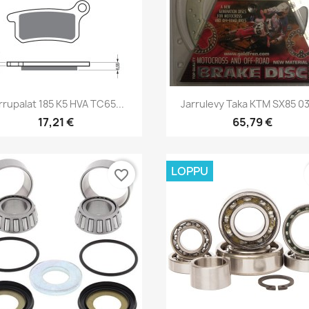
Pikakatselu
Pikakatselu


rrupalat 185 K5 HVA TC65...
Jarrulevy Taka KTM SX85 0
17,21 €
65,79 €
LOPPU
favorite_border