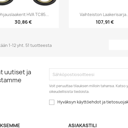
Pikakatselu
Pikakatselu


hjauslaakerit HVA TC85...
Vaihteiston Laakerisarja..
30,86 €
107,91 €
ään 1-12 yht. 51 tuotteesta
 uutiset ja
istamme
Voit peruuttaa tilauksen milloin tahansa. Kats
oikeudellisista tiedoista.
Hyväksyn käyttöehdot ja tietosuoj
YKSEMME
ASIAKASTILI