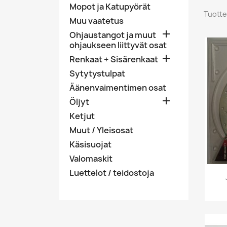
Mopot ja Katupyörät
Tuotte
Muu vaatetus

Ohjaustangot ja muut
ohjaukseen liittyvät osat

Renkaat + Sisärenkaat
Sytytystulpat
Äänenvaimentimen osat

Öljyt
Ketjut
Muut / Yleisosat
Käsisuojat
Valomaskit
Luettelot / teidostoja