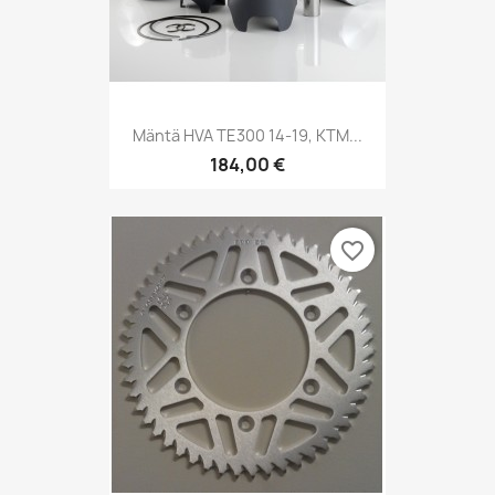
Mäntä HVA TE300 14-19, KTM...
184,00 €
favorite_border