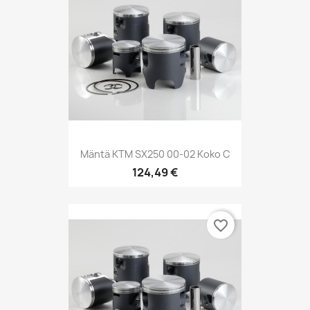
Mäntä KTM SX250 00-02 Koko C
124,49 €
favorite_border