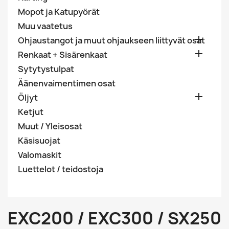
Mopot ja Katupyörät
Muu vaatetus

Ohjaustangot ja muut ohjaukseen liittyvät osat

Renkaat + Sisärenkaat
Sytytystulpat
Äänenvaimentimen osat

Öljyt
Ketjut
Muut / Yleisosat
Käsisuojat
Valomaskit
Luettelot / teidostoja
EXC200 / EXC300 / SX250