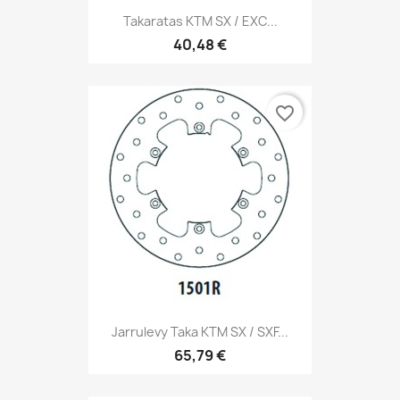
Takaratas KTM SX / EXC...
40,48 €
favorite_border
Jarrulevy Taka KTM SX / SXF...
65,79 €