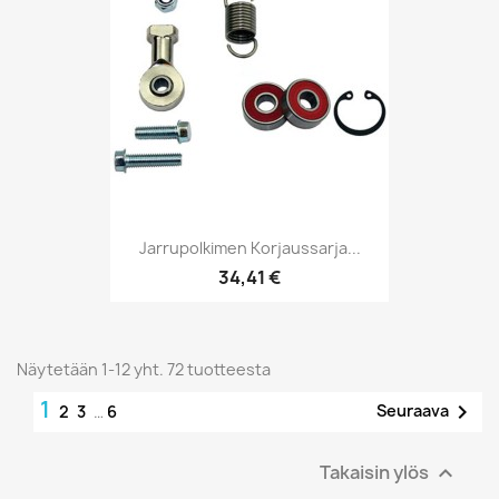
Jarrupolkimen Korjaussarja...
34,41 €
Näytetään 1-12 yht. 72 tuotteesta
1

Seuraava
2
3
…
6
Takaisin ylös
