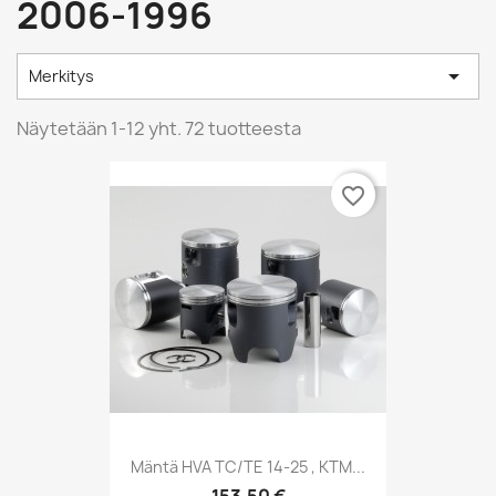
2006-1996

Merkitys
Näytetään 1-12 yht. 72 tuotteesta
favorite_border
Mäntä HVA TC/TE 14-25 , KTM...