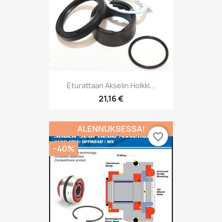
Eturattaan Akselin Holkki...
21,16 €
ALENNUKSESSA!
favorite_border
−40%