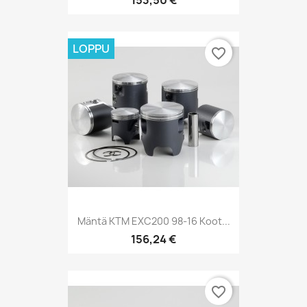
153,50 €
LOPPU
favorite_border
Mäntä KTM EXC200 98-16 Koot...
156,24 €
favorite_border