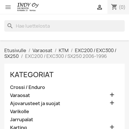
shopping_cart


(0)
search
Etusivulle
Varaosat
KTM
EXC200 / EXC300 /
SX250
EXC200 / EXC300 / SX250 2006-1996
KATEGORIAT
Crossi / Enduro

Varaosat

Ajovarusteet ja suojat
Varikolle
Jarrupalat

Karting