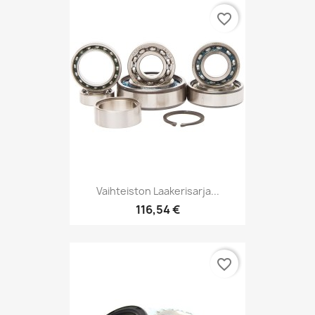
favorite_border
Vaihteiston Laakerisarja...
116,54 €
favorite_border