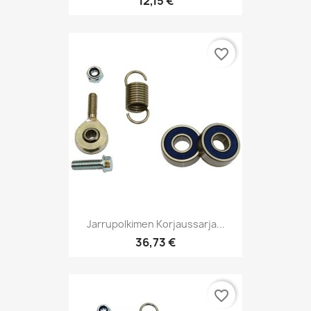
12,15 €
favorite_border
Jarrupolkimen Korjaussarja...
36,73 €
favorite_border