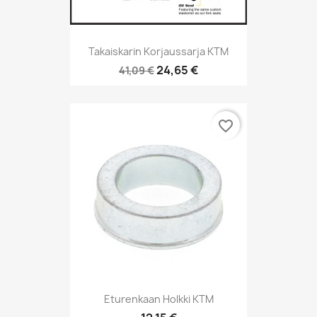
Takaiskarin Korjaussarja KTM
24,65 €
41,09 €
favorite_border
Eturenkaan Holkki KTM