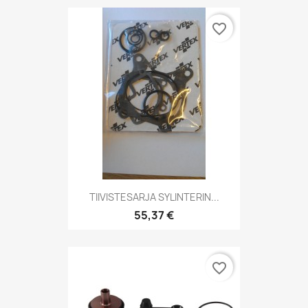
favorite_border
TIIVISTESARJA SYLINTERIN...
55,37 €
favorite_border