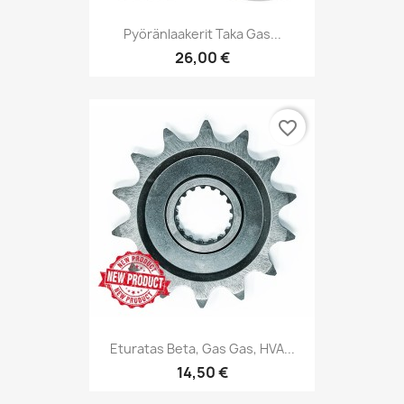
Pyöränlaakerit Taka Gas...
26,00 €
favorite_border
Eturatas Beta, Gas Gas, HVA...
14,50 €