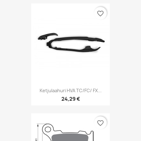
favorite_border
Ketjulaahuri HVA TC/FC/ FX...
24,29 €
favorite_border