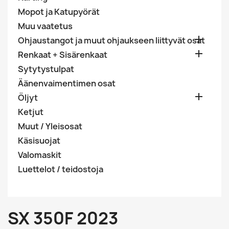
Mopot ja Katupyörät
Muu vaatetus

Ohjaustangot ja muut ohjaukseen liittyvät osat

Renkaat + Sisärenkaat
Sytytystulpat
Äänenvaimentimen osat

Öljyt
Ketjut
Muut / Yleisosat
Käsisuojat
Valomaskit
Luettelot / teidostoja
SX 350F 2023