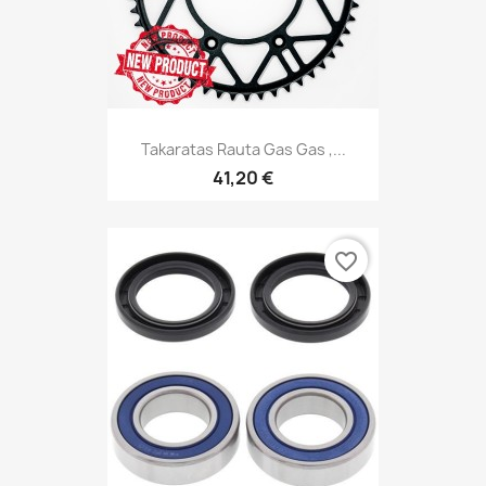
Takaratas Rauta Gas Gas ,...
41,20 €
favorite_border