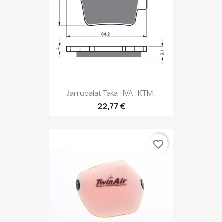
Jarrupalat Taka HVA , KTM ,
22,77 €
favorite_border