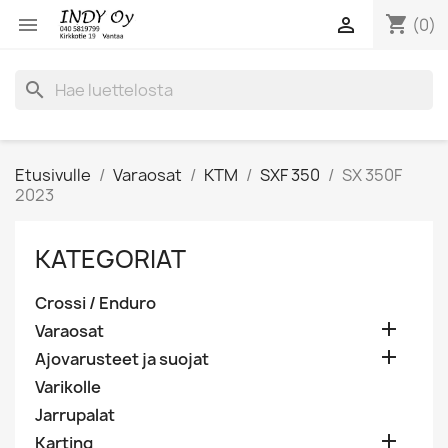
shopping_cart


(0)
search
Etusivulle
Varaosat
KTM
SXF 350
SX 350F
2023
KATEGORIAT
Crossi / Enduro

Varaosat

Ajovarusteet ja suojat
Varikolle
Jarrupalat

Karting