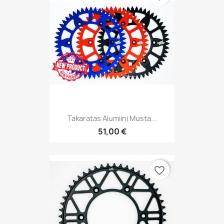
Takaratas Alumiini Musta...
51,00 €
favorite_border