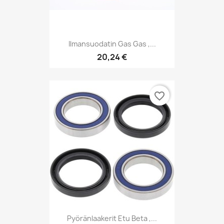
Ilmansuodatin Gas Gas ,...
20,24 €
favorite_border
Pyöränlaakerit Etu Beta ,...