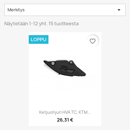

Merkitys
Näytetään 1-12 yht. 15 tuotteesta
LOPPU
favorite_border
Ketjuohjuri HVA TC, KTM...
26,31 €