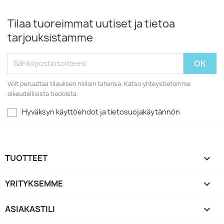
Tilaa tuoreimmat uutiset ja tietoa
tarjouksistamme
Voit peruuttaa tilauksen milloin tahansa. Katso yhteystietomme
oikeudellisista tiedoista.
Hyväksyn käyttöehdot ja tietosuojakäytännön
TUOTTEET

YRITYKSEMME

ASIAKASTILI
