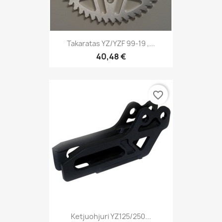
Takaratas YZ/YZF 99-19 ,...
40,48 €
favorite_border
Ketjuohjuri YZ125/250...