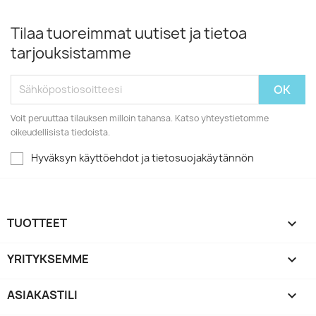
Tilaa tuoreimmat uutiset ja tietoa
tarjouksistamme
Voit peruuttaa tilauksen milloin tahansa. Katso yhteystietomme
oikeudellisista tiedoista.
Hyväksyn käyttöehdot ja tietosuojakäytännön
TUOTTEET

YRITYKSEMME

ASIAKASTILI
