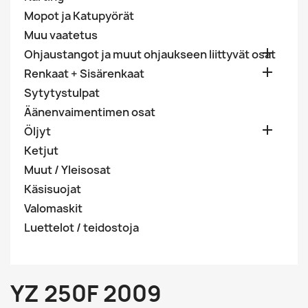
Mopot ja Katupyörät
Muu vaatetus

Ohjaustangot ja muut ohjaukseen liittyvät osat

Renkaat + Sisärenkaat
Sytytystulpat
Äänenvaimentimen osat

Öljyt
Ketjut
Muut / Yleisosat
Käsisuojat
Valomaskit
Luettelot / teidostoja
YZ 250F 2009