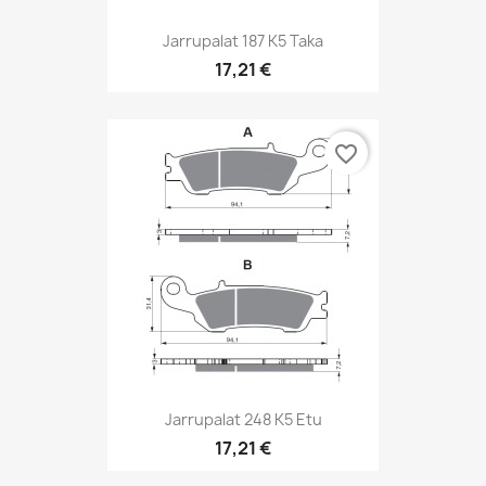
Jarrupalat 187 K5 Taka
17,21 €
favorite_border
Jarrupalat 248 K5 Etu
17,21 €