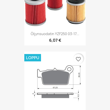
Öljynsuodatin YZF250 03-17...
6,07 €
LOPPU
favorite_border