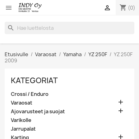
shopping_cart


(0)
search
Etusivulle
Varaosat
Yamaha
YZ 250F
YZ 250F
2009
KATEGORIAT
Crossi / Enduro

Varaosat

Ajovarusteet ja suojat
Varikolle
Jarrupalat

Karting