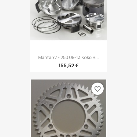
Mäntä YZF 250 08-13 Koko B...
155,52 €
favorite_border