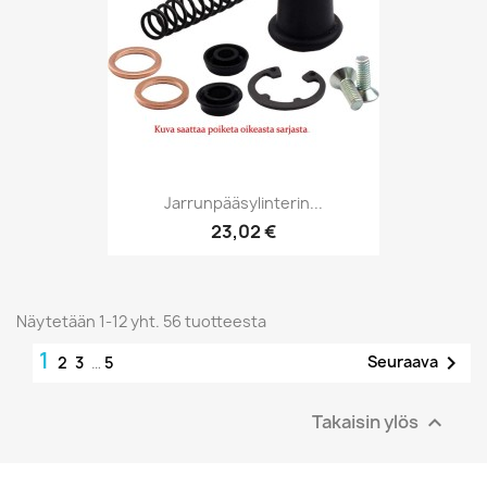
Jarrunpääsylinterin...
23,02 €
Näytetään 1-12 yht. 56 tuotteesta
1

Seuraava
2
3
…
5
Takaisin ylös
