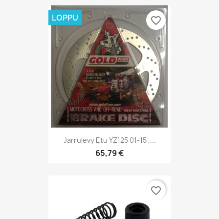
LOPPU
favorite_border
Jarrulevy Etu YZ125 01-15 ,...
65,79 €
favorite_border