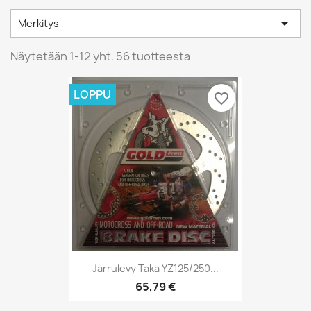

Merkitys
Näytetään 1-12 yht. 56 tuotteesta
LOPPU
favorite_border
Jarrulevy Taka YZ125/250...
65,79 €