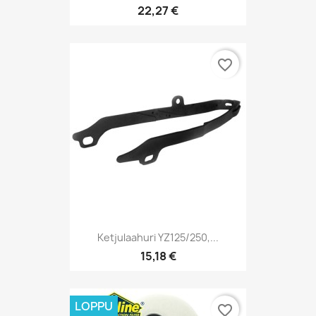
22,27 €
favorite_border
Ketjulaahuri YZ125/250,...
15,18 €
LOPPU
favorite_border