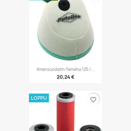
Ilmansuodatin Yamaha 125 /...
20,24 €
LOPPU
favorite_border