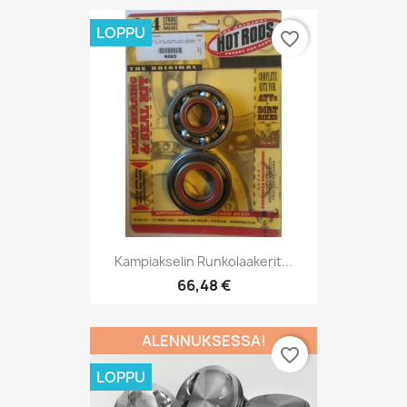
LOPPU
favorite_border
Kampiakselin Runkolaakerit...
66,48 €
ALENNUKSESSA!
favorite_border
LOPPU