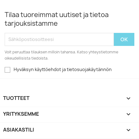
Tilaa tuoreimmat uutiset ja tietoa
tarjouksistamme
Voit peruuttaa tilauksen milloin tahansa. Katso yhteystietomme
oikeudellisista tiedoista.
Hyväksyn käyttöehdot ja tietosuojakäytännön
TUOTTEET

YRITYKSEMME

ASIAKASTILI
