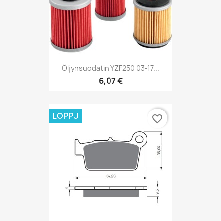
Öljynsuodatin YZF250 03-17...
6,07 €
LOPPU
favorite_border