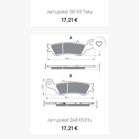
Jarrupalat 187 K5 Taka
17,21 €
favorite_border
Jarrupalat 248 K5 Etu
17,21 €