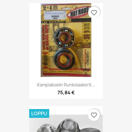
favorite_border
Kampiakselin Runkolaakerit...
75,84 €
LOPPU
favorite_border