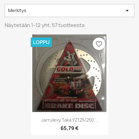

Merkitys
Näytetään 1-12 yht. 57 tuotteesta
LOPPU
favorite_border
Jarrulevy Taka YZ125/250...
65,79 €