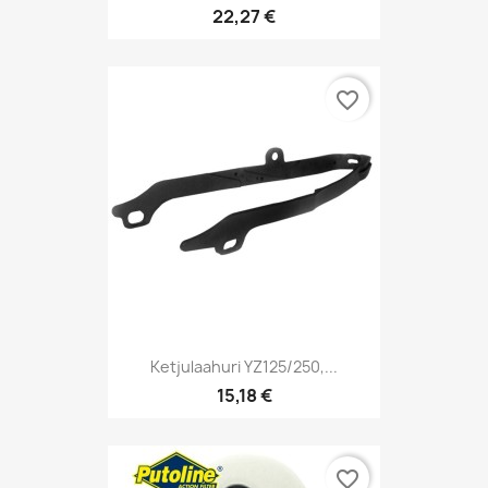
22,27 €
favorite_border
Ketjulaahuri YZ125/250,...
15,18 €
favorite_border