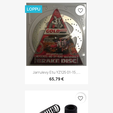
LOPPU
favorite_border
Jarrulevy Etu YZ125 01-15 ,...
65,79 €
favorite_border