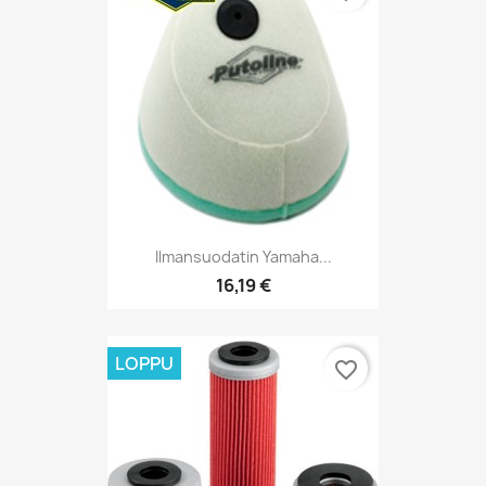
Ilmansuodatin Yamaha...
16,19 €
LOPPU
favorite_border