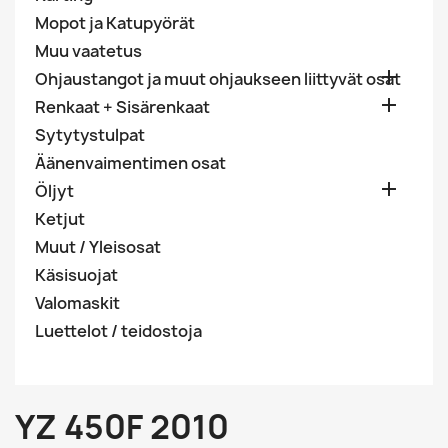
Mopot ja Katupyörät
Muu vaatetus

Ohjaustangot ja muut ohjaukseen liittyvät osat

Renkaat + Sisärenkaat
Sytytystulpat
Äänenvaimentimen osat

Öljyt
Ketjut
Muut / Yleisosat
Käsisuojat
Valomaskit
Luettelot / teidostoja
YZ 450F 2010