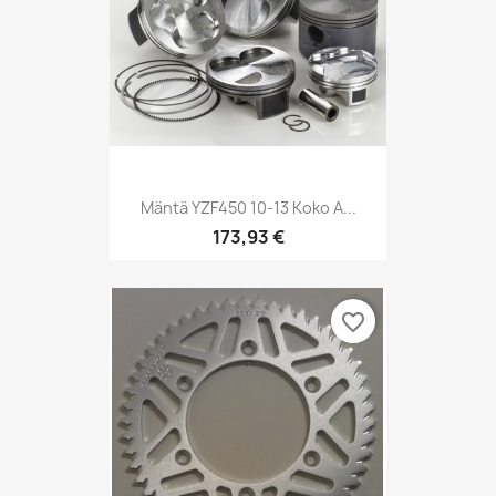
Mäntä YZF450 10-13 Koko A...
173,93 €
favorite_border