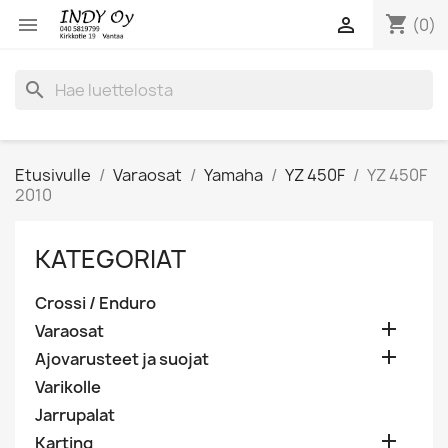
shopping_cart


(0)
search
Etusivulle
Varaosat
Yamaha
YZ 450F
YZ 450F
2010
KATEGORIAT
Crossi / Enduro

Varaosat

Ajovarusteet ja suojat
Varikolle
Jarrupalat

Karting