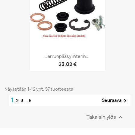
Jarrunpääsylinterin...
23,02 €
Näytetään 1-12 yht. 57 tuotteesta
1

Seuraava
2
3
…
5
Takaisin ylös
