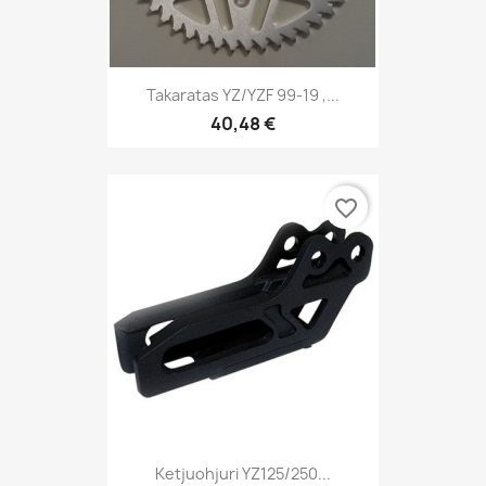
Takaratas YZ/YZF 99-19 ,...
40,48 €
favorite_border
Ketjuohjuri YZ125/250...