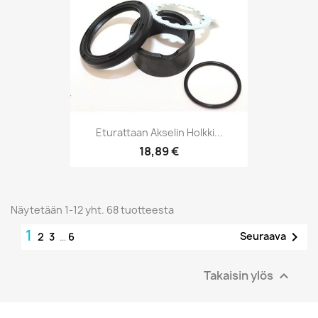
Eturattaan Akselin Holkki...
18,89 €
Näytetään 1-12 yht. 68 tuotteesta
1

Seuraava
2
3
…
6
Takaisin ylös
