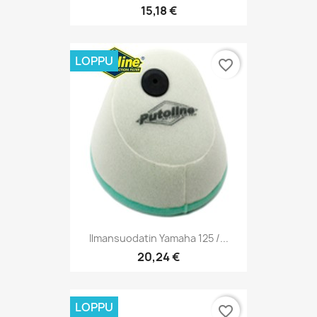
15,18 €
LOPPU
favorite_border
Ilmansuodatin Yamaha 125 /...
20,24 €
LOPPU
favorite_border