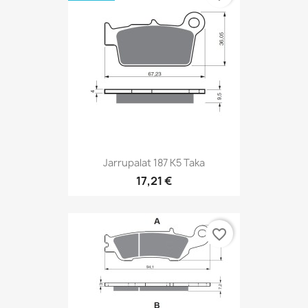
Jarrupalat 187 K5 Taka
17,21 €
favorite_border