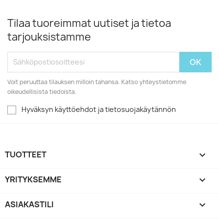
Tilaa tuoreimmat uutiset ja tietoa
tarjouksistamme
Voit peruuttaa tilauksen milloin tahansa. Katso yhteystietomme
oikeudellisista tiedoista.
Hyväksyn käyttöehdot ja tietosuojakäytännön
TUOTTEET

YRITYKSEMME

ASIAKASTILI
