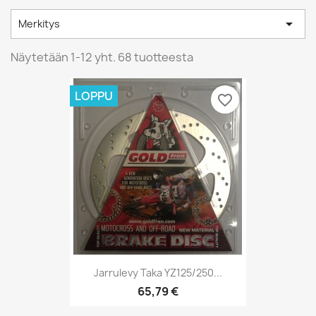

Merkitys
Näytetään 1-12 yht. 68 tuotteesta
LOPPU
favorite_border
Jarrulevy Taka YZ125/250...
65,79 €