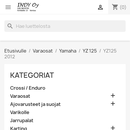
shopping_cart


(0)
search
Etusivulle
Varaosat
Yamaha
YZ 125
YZ125
2012
KATEGORIAT
Crossi / Enduro

Varaosat

Ajovarusteet ja suojat
Varikolle
Jarrupalat

Karting