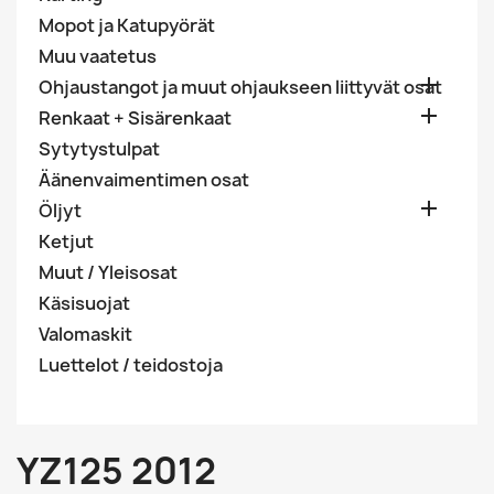
Mopot ja Katupyörät
Muu vaatetus

Ohjaustangot ja muut ohjaukseen liittyvät osat

Renkaat + Sisärenkaat
Sytytystulpat
Äänenvaimentimen osat

Öljyt
Ketjut
Muut / Yleisosat
Käsisuojat
Valomaskit
Luettelot / teidostoja
YZ125 2012