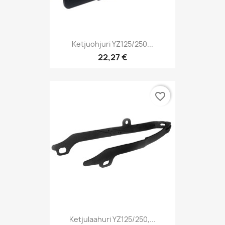
Ketjuohjuri YZ125/250...
22,27 €
favorite_border
Ketjulaahuri YZ125/250,...