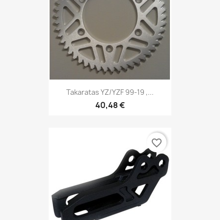
Takaratas YZ/YZF 99-19 ,...
40,48 €
favorite_border