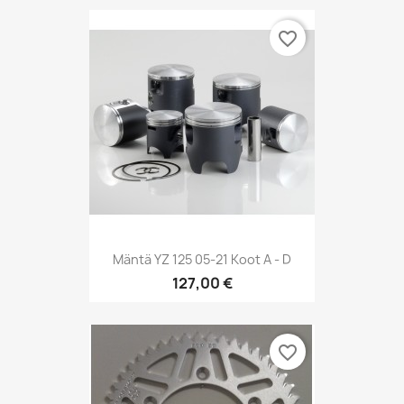
favorite_border
Mäntä YZ 125 05-21 Koot A - D
127,00 €
favorite_border