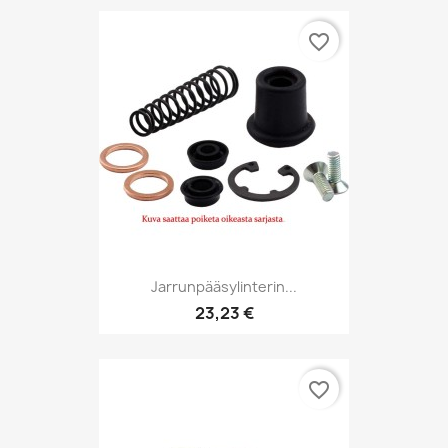
favorite_border
Jarrunpääsylinterin...
23,23 €
favorite_border