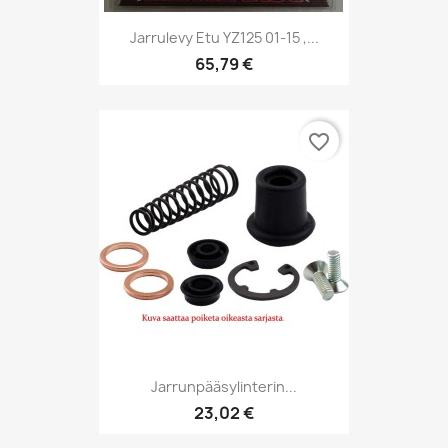
Jarrulevy Etu YZ125 01-15 ,...
65,79 €
favorite_border
Jarrunpääsylinterin...
23,02 €