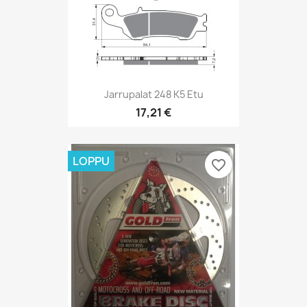
Jarrupalat 248 K5 Etu
17,21 €
LOPPU
favorite_border