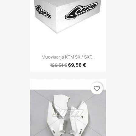
Muovisarja KTM SX / SXF...
69,58 €
126,51 €
favorite_border