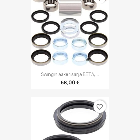
Swinginlaakerisarja BETA,...
68,00 €
favorite_border