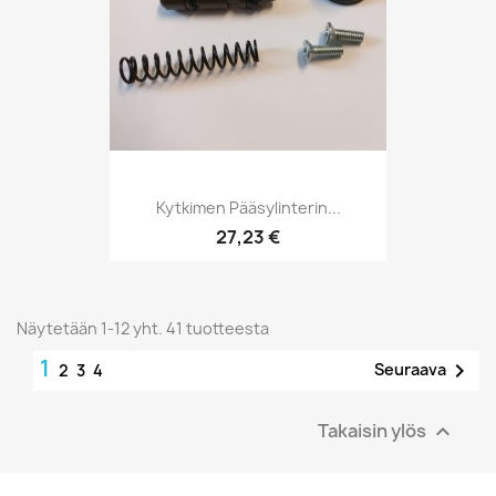
Kytkimen Pääsylinterin...
27,23 €
Näytetään 1-12 yht. 41 tuotteesta
1

Seuraava
2
3
4
Takaisin ylös
