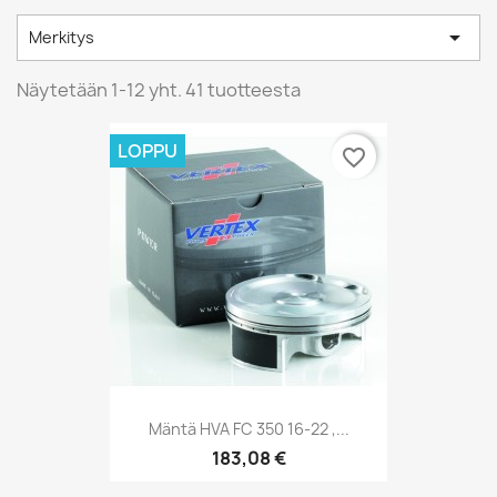

Merkitys
Näytetään 1-12 yht. 41 tuotteesta
LOPPU
favorite_border
Mäntä HVA FC 350 16-22 ,...
183,08 €