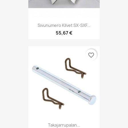
Sivunumero Kilvet SX-SXF...
55,67 €
favorite_border
Takajarrupalan...