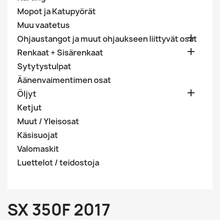
Mopot ja Katupyörät
Muu vaatetus

Ohjaustangot ja muut ohjaukseen liittyvät osat

Renkaat + Sisärenkaat
Sytytystulpat
Äänenvaimentimen osat

Öljyt
Ketjut
Muut / Yleisosat
Käsisuojat
Valomaskit
Luettelot / teidostoja
SX 350F 2017