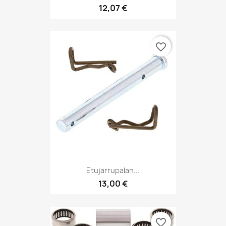
12,07 €
favorite_border
Etujarrupalan...
13,00 €
favorite_border