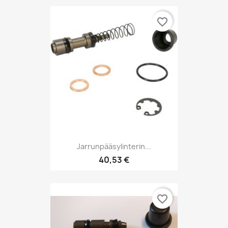
favorite_border
Jarrunpääsylinterin...
40,53 €
favorite_border