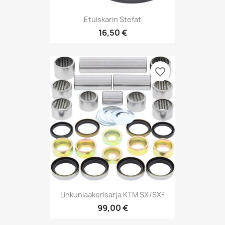
Etuiskarin Stefat
16,50 €
favorite_border
Linkunlaakerisarja KTM SX/SXF
99,00 €