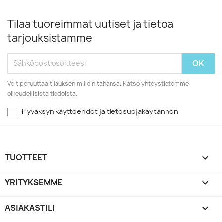
Tilaa tuoreimmat uutiset ja tietoa
tarjouksistamme
Voit peruuttaa tilauksen milloin tahansa. Katso yhteystietomme
oikeudellisista tiedoista.
Hyväksyn käyttöehdot ja tietosuojakäytännön
TUOTTEET

YRITYKSEMME

ASIAKASTILI
