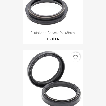
Etuiskarin Pölystefat 48mm.
16,01 €
favorite_border