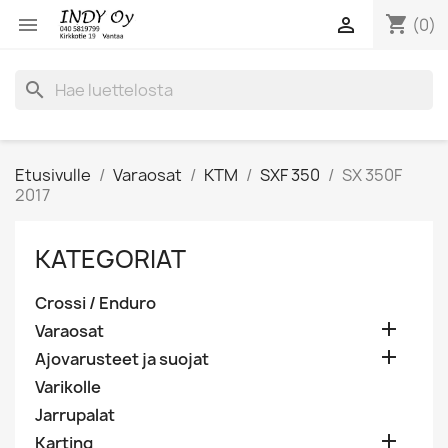
shopping_cart


(0)
search
Etusivulle
Varaosat
KTM
SXF 350
SX 350F
2017
KATEGORIAT
Crossi / Enduro

Varaosat

Ajovarusteet ja suojat
Varikolle
Jarrupalat

Karting