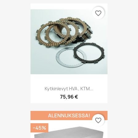
favorite_border
Kytkinlevyt HVA , KTM...
75,96 €
ALENNUKSESSA!
favorite_border
−45%