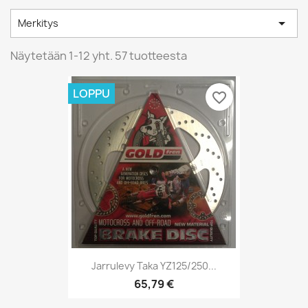

Merkitys
Näytetään 1-12 yht. 57 tuotteesta
LOPPU
favorite_border
Jarrulevy Taka YZ125/250...
65,79 €