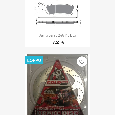
Jarrupalat 248 K5 Etu
17,21 €
LOPPU
favorite_border