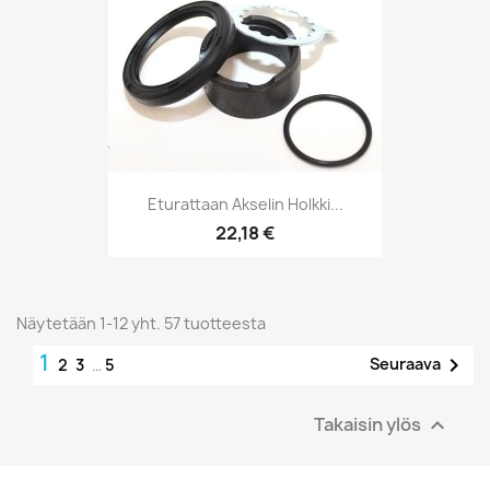
Eturattaan Akselin Holkki...
22,18 €
Näytetään 1-12 yht. 57 tuotteesta
1

Seuraava
2
3
…
5
Takaisin ylös
