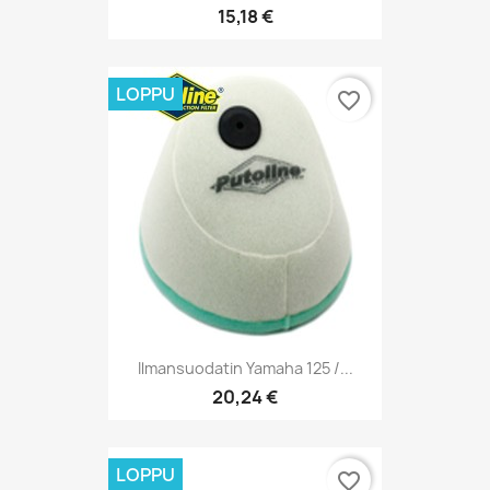
15,18 €
LOPPU
favorite_border
Ilmansuodatin Yamaha 125 /...
20,24 €
LOPPU
favorite_border