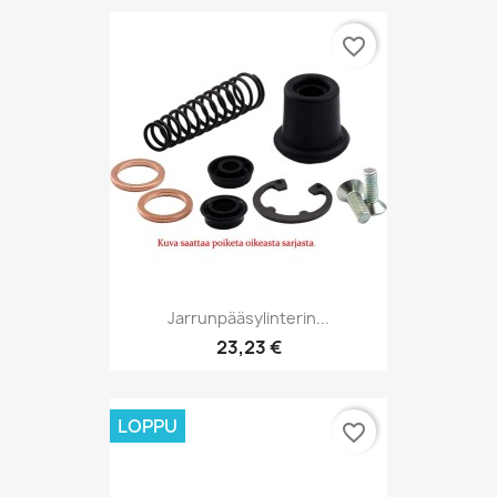
favorite_border
Jarrunpääsylinterin...
23,23 €
LOPPU
favorite_border