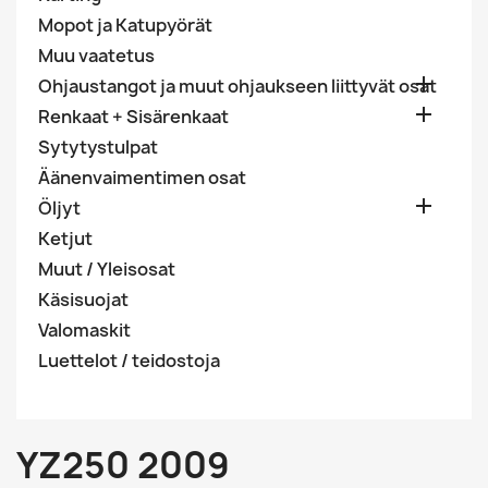
Mopot ja Katupyörät
Muu vaatetus

Ohjaustangot ja muut ohjaukseen liittyvät osat

Renkaat + Sisärenkaat
Sytytystulpat
Äänenvaimentimen osat

Öljyt
Ketjut
Muut / Yleisosat
Käsisuojat
Valomaskit
Luettelot / teidostoja
YZ250 2009