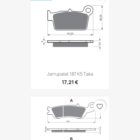
Jarrupalat 187 K5 Taka
17,21 €
favorite_border