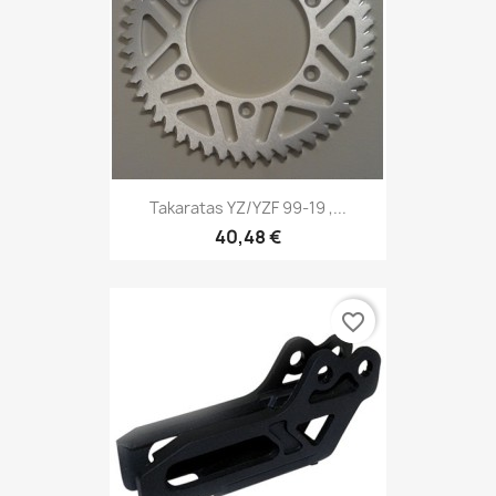
Takaratas YZ/YZF 99-19 ,...
40,48 €
favorite_border