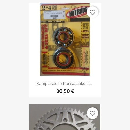
favorite_border
Kampiakselin Runkolaakerit...
80,50 €
favorite_border