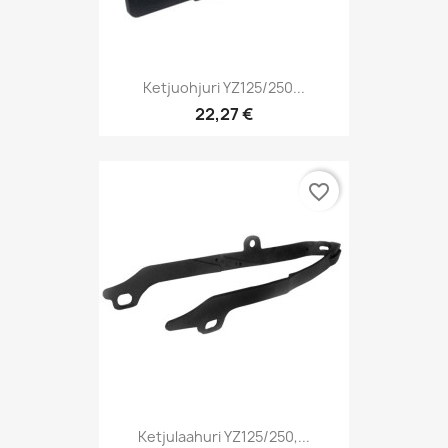
Ketjuohjuri YZ125/250...
22,27 €
favorite_border
Ketjulaahuri YZ125/250,...