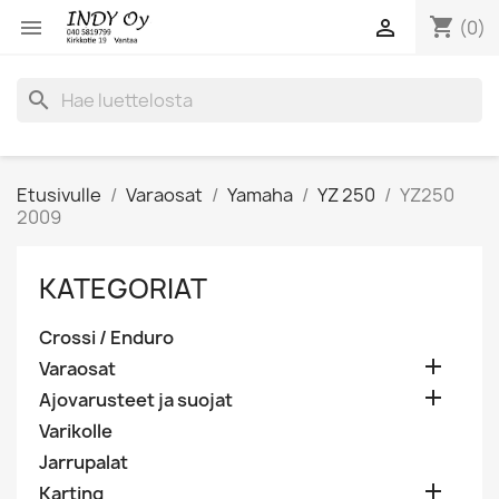
shopping_cart


(0)
search
Etusivulle
Varaosat
Yamaha
YZ 250
YZ250
2009
KATEGORIAT
Crossi / Enduro

Varaosat

Ajovarusteet ja suojat
Varikolle
Jarrupalat

Karting