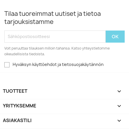
Tilaa tuoreimmat uutiset ja tietoa
tarjouksistamme
Voit peruuttaa tilauksen milloin tahansa. Katso yhteystietomme
oikeudellisista tiedoista.
Hyväksyn käyttöehdot ja tietosuojakäytännön
TUOTTEET

YRITYKSEMME

ASIAKASTILI
