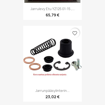
Jarrulevy Etu YZ125 01-15 ,...
65,79 €
favorite_border
Jarrunpääsylinterin...
23,02 €