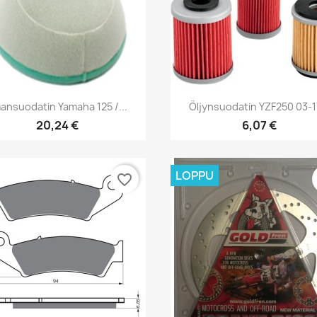
Pikakatselu
Pikakatselu


mansuodatin Yamaha 125 /...
Öljynsuodatin YZF250 03-17
20,24 €
6,07 €
LOPPU
favorite_border