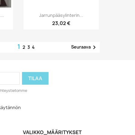
Pikakatselu

...
Jarrunpääsylinterin...
23,02 €
1

Seuraava
2
3
4
o yhteystietomme
akäytännön
VALIKKO_MÄÄRITYKSET