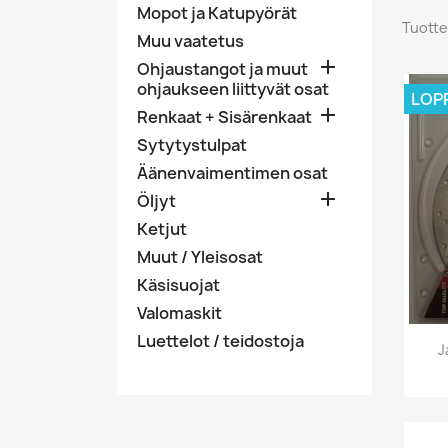
Mopot ja Katupyörät
Tuotte
Muu vaatetus

Ohjaustangot ja muut
ohjaukseen liittyvät osat
LOP

Renkaat + Sisärenkaat
Sytytystulpat
Äänenvaimentimen osat

Öljyt
Ketjut
Muut / Yleisosat
Käsisuojat
Valomaskit
Luettelot / teidostoja
J