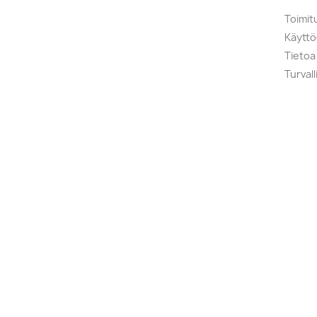
Toimit
Käytt
Tietoa
Turval