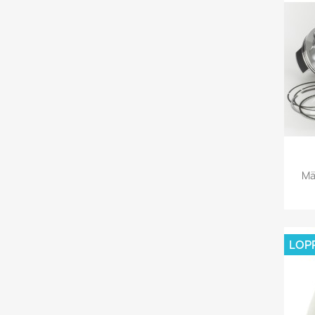
Mä
LOP