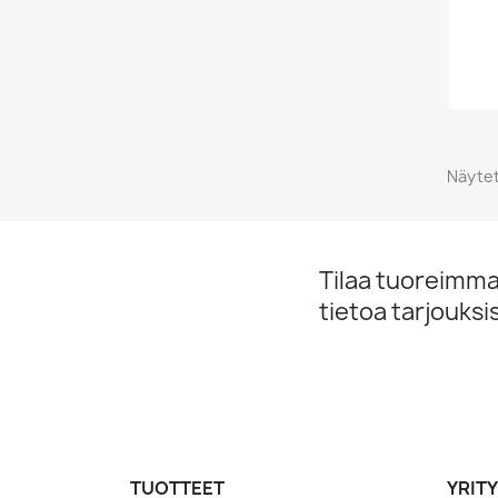
Näytet
Tilaa tuoreimmat
tietoa tarjouks
TUOTTEET
YRIT