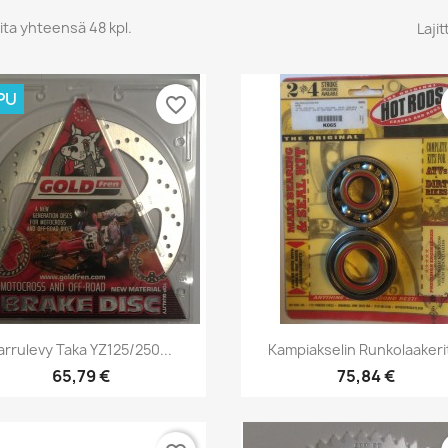
ita yhteensä 48 kpl.
Lajit
PU
favorite_border
Pikakatselu
Pikakatselu


arrulevy Taka YZ125/250...
Kampiakselin Runkolaakerit
65,79 €
75,84 €