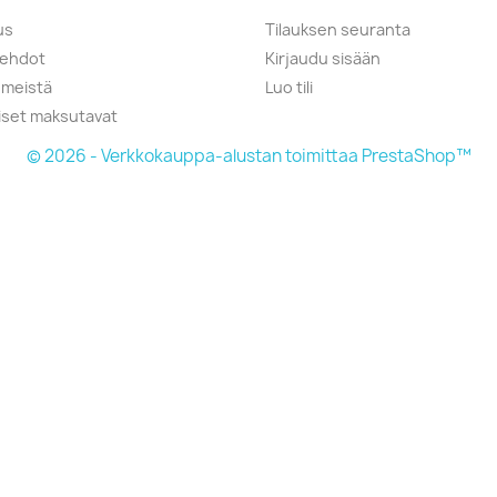
us
Tilauksen seuranta
öehdot
Kirjaudu sisään
 meistä
Luo tili
liset maksutavat
© 2026 - Verkkokauppa-alustan toimittaa PrestaShop™