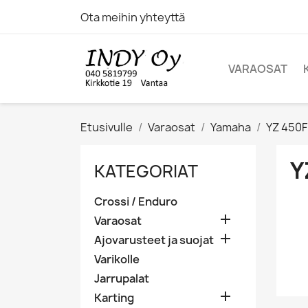
Ota meihin yhteyttä
VARAOSAT
Etusivulle
Varaosat
Yamaha
YZ 450F
Y
KATEGORIAT
Crossi / Enduro

Varaosat

Ajovarusteet ja suojat
Varikolle
Jarrupalat

Karting