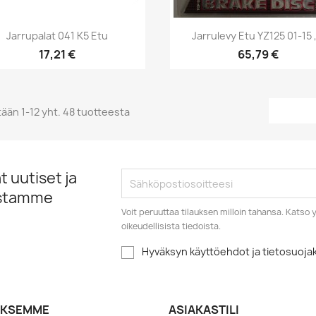
Pikakatselu
Pikakatselu


Jarrupalat 041 K5 Etu
Jarrulevy Etu YZ125 01-15 ,
17,21 €
65,79 €
ään 1-12 yht. 48 tuotteesta
 uutiset ja
istamme
Voit peruuttaa tilauksen milloin tahansa. Kats
oikeudellisista tiedoista.
Hyväksyn käyttöehdot ja tietosuoj
YKSEMME
ASIAKASTILI