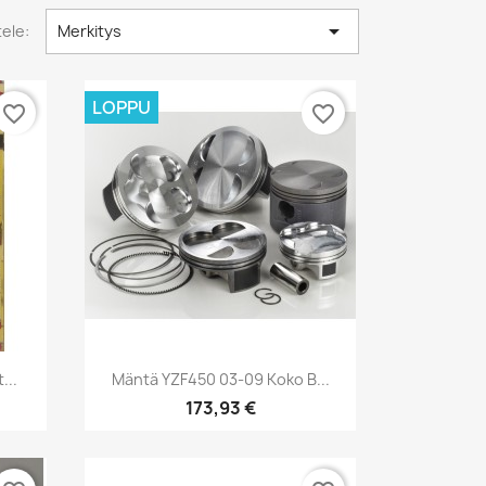

tele:
Merkitys
LOPPU
favorite_border
favorite_border
Pikakatselu

...
Mäntä YZF450 03-09 Koko B...
173,93 €