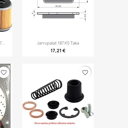
Pikakatselu

...
Jarrupalat 187 K5 Taka
17,21 €
favorite_border
favorite_border