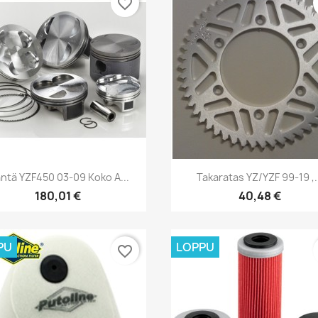
favorite_border
Pikakatselu
Pikakatselu


ntä YZF450 03-09 Koko A...
Takaratas YZ/YZF 99-19 ,.
180,01 €
40,48 €
PU
LOPPU
favorite_border