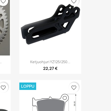
favorite_border
favorite_border
Pikakatselu

..
Ketjuohjuri YZ125/250...
22,27 €
LOPPU
favorite_border
favorite_border