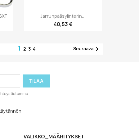
Pikakatselu

/SXF
Jarrunpääsylinterin...
40,53 €
1

Seuraava
2
3
4
o yhteystietomme
akäytännön
VALIKKO_MÄÄRITYKSET