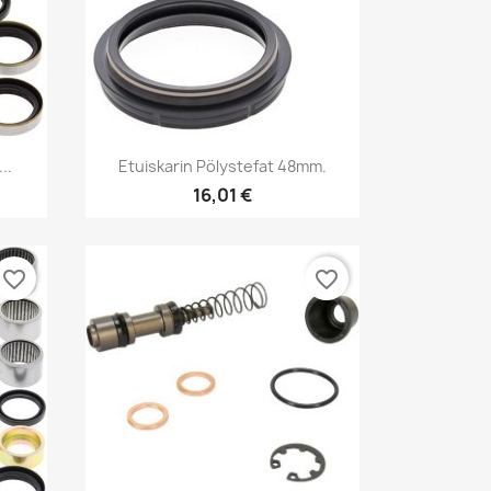
Pikakatselu

..
Etuiskarin Pölystefat 48mm.
16,01 €
favorite_border
favorite_border