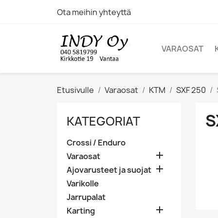
Ota meihin yhteyttä
VARAOSAT
Etusivulle
Varaosat
KTM
SXF 250
S
KATEGORIAT
Crossi / Enduro

Varaosat

Ajovarusteet ja suojat
Varikolle
Jarrupalat

Karting