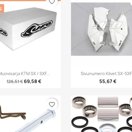
favorite_border
%
Pikakatselu
Pikakatselu


Muovisarja KTM SX / SXF...
Sivunumero Kilvet SX-SXF.
69,58 €
55,67 €
126,51 €
favorite_border