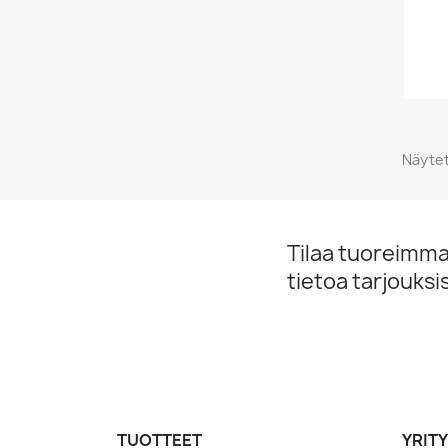
Näytet
Tilaa tuoreimmat
tietoa tarjouks
TUOTTEET
YRIT