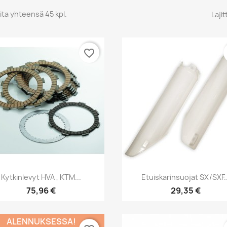
ita yhteensä 45 kpl.
Lajit
favorite_border
Pikakatselu
Pikakatselu


Kytkinlevyt HVA , KTM...
Etuiskarinsuojat SX/SXF..
75,96 €
29,35 €
ALENNUKSESSA!