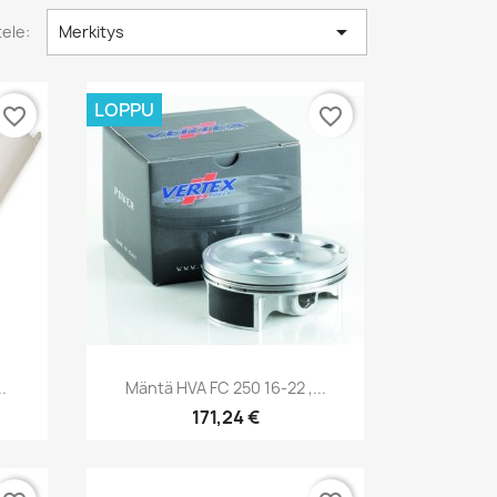

tele:
Merkitys
LOPPU
favorite_border
favorite_border
Pikakatselu

.
Mäntä HVA FC 250 16-22 ,...
171,24 €