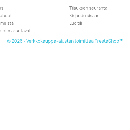
us
Tilauksen seuranta
öehdot
Kirjaudu sisään
 meistä
Luo tili
liset maksutavat
© 2026 - Verkkokauppa-alustan toimittaa PrestaShop™