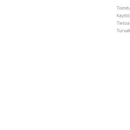
Toimit
Käytt
Tietoa
Turval