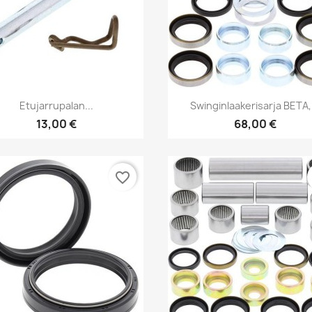
Pikakatselu
Pikakatselu


Etujarrupalan...
Swinginlaakerisarja BETA,.
13,00 €
68,00 €
favorite_border