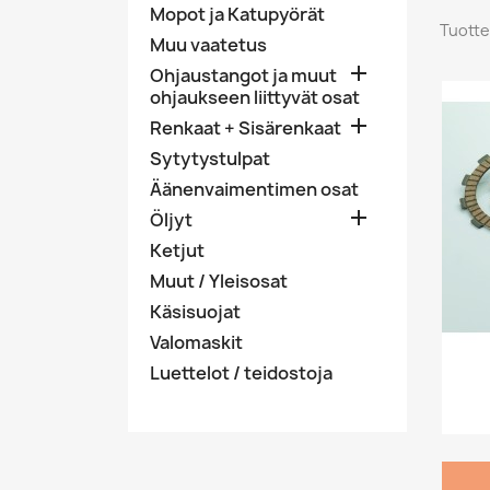
Mopot ja Katupyörät
Tuotte
Muu vaatetus

Ohjaustangot ja muut
ohjaukseen liittyvät osat

Renkaat + Sisärenkaat
Sytytystulpat
Äänenvaimentimen osat

Öljyt
Ketjut
Muut / Yleisosat
Käsisuojat
Valomaskit
Luettelot / teidostoja