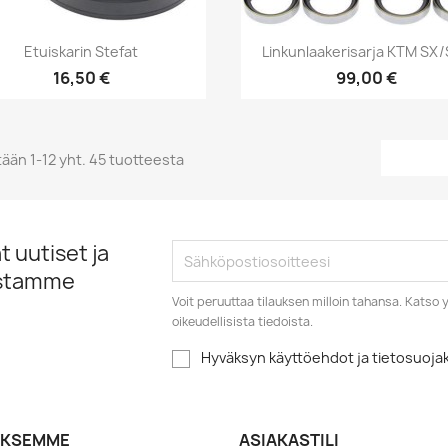
Pikakatselu
Pikakatselu


Etuiskarin Stefat
Linkunlaakerisarja KTM SX
16,50 €
99,00 €
ään 1-12 yht. 45 tuotteesta
 uutiset ja
istamme
Voit peruuttaa tilauksen milloin tahansa. Kats
oikeudellisista tiedoista.
Hyväksyn käyttöehdot ja tietosuoj
YKSEMME
ASIAKASTILI