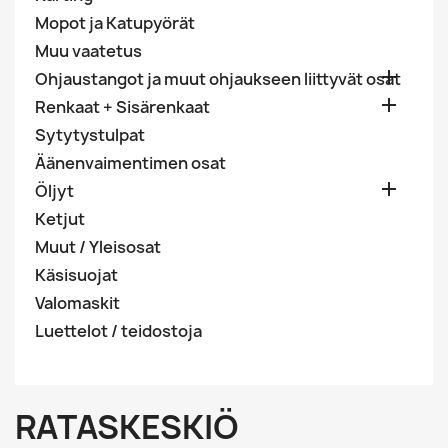
Mopot ja Katupyörät
Muu vaatetus

Ohjaustangot ja muut ohjaukseen liittyvät osat

Renkaat + Sisärenkaat
Sytytystulpat
Äänenvaimentimen osat

Öljyt
Ketjut
Muut / Yleisosat
Käsisuojat
Valomaskit
Luettelot / teidostoja
RATASKESKIÖ