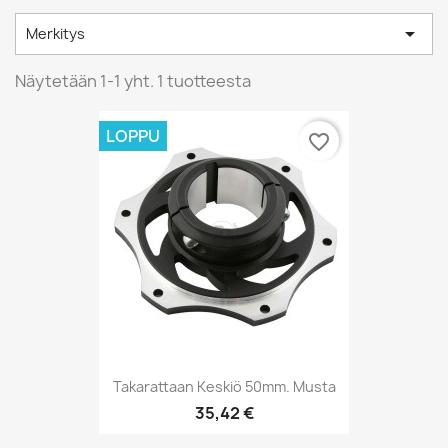

Merkitys
Näytetään 1-1 yht. 1 tuotteesta
LOPPU
favorite_border
Takarattaan Keskiö 50mm. Musta
35,42 €