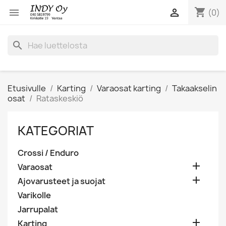
shopping_cart


(0)
search
Etusivulle
Karting
Varaosat karting
Takaakselin
osat
Rataskeskiö
KATEGORIAT
Crossi / Enduro

Varaosat

Ajovarusteet ja suojat
Varikolle
Jarrupalat

Karting