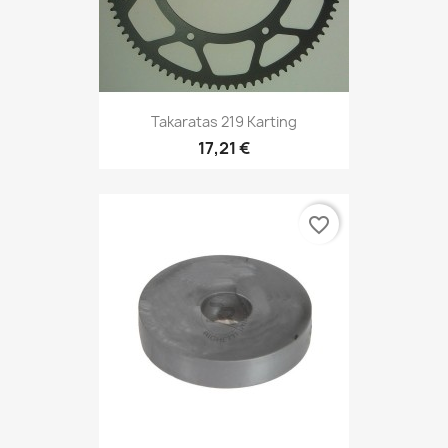
Takaratas 219 Karting
17,21 €
favorite_border