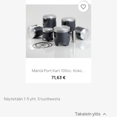
favorite_border
Mäntä Port Kart 100cc. Koko...
71,63 €
Näytetään 1-5 yht. 5 tuotteesta
Takaisin ylös
