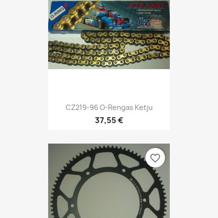
CZ219-96 O-Rengas Ketju
37,55 €
favorite_border