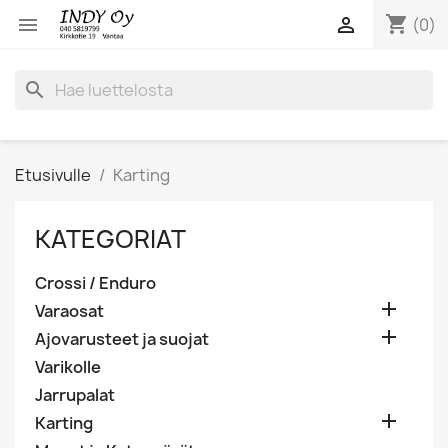
shopping_cart


(0)
search
Etusivulle
Karting
KATEGORIAT
Crossi / Enduro

Varaosat

Ajovarusteet ja suojat
Varikolle
Jarrupalat

Karting