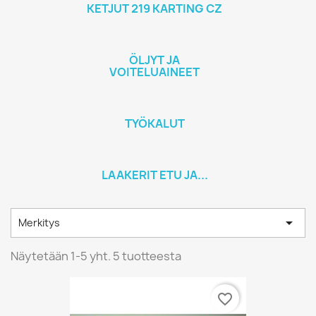
KETJUT 219 KARTING CZ
ÖLJYT JA
VOITELUAINEET
TYÖKALUT
LAAKERIT ETU JA...

Merkitys
Näytetään 1-5 yht. 5 tuotteesta
favorite_border