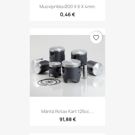
Muoviprikka Ø20 X 6 X 4mm.
0,46 €
favorite_border
Mäntä Rotax Kart 125cc....
91,88 €