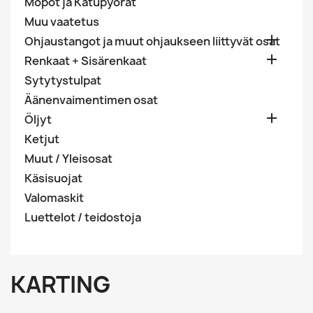
Mopot ja Katupyörät
Muu vaatetus

Ohjaustangot ja muut ohjaukseen liittyvät osat

Renkaat + Sisärenkaat
Sytytystulpat
Äänenvaimentimen osat

Öljyt
Ketjut
Muut / Yleisosat
Käsisuojat
Valomaskit
Luettelot / teidostoja
KARTING