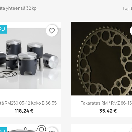
ita yhteensä 32 kpl.
Lajit
PU
favorite_border
Pikakatselu
Pikakatselu


tä RM250 03-12 Koko B 66,35
Takaratas RM / RMZ 86-15.
118,24 €
35,42 €
PU