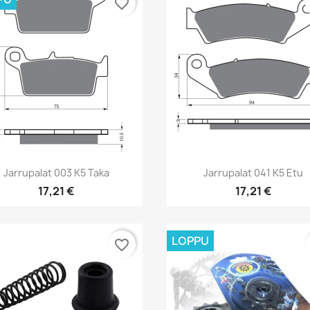
favorite_border
Pikakatselu
Pikakatselu


Jarrupalat 003 K5 Taka
Jarrupalat 041 K5 Etu
17,21 €
17,21 €
LOPPU
favorite_border