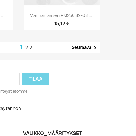
Pikakatselu

..
Männänlaakeri RM250 89-08 ,...
15,12 €
1

Seuraava
2
3
o yhteystietomme
akäytännön
VALIKKO_MÄÄRITYKSET