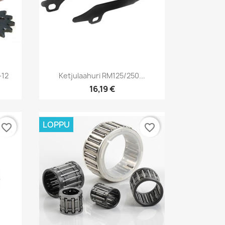
Pikakatselu

-12
Ketjulaahuri RM125/250...
16,19 €
LOPPU
favorite_border
favorite_border