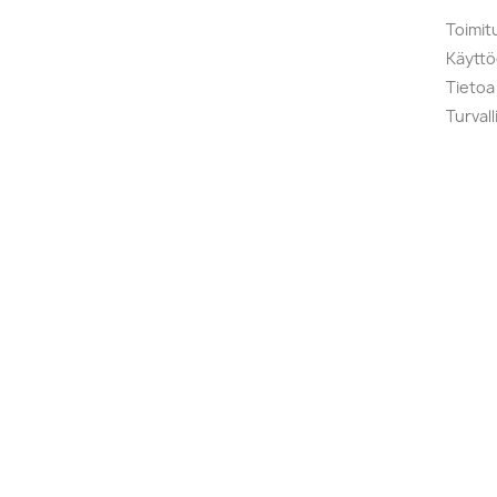
Toimit
Käytt
Tietoa
Turval