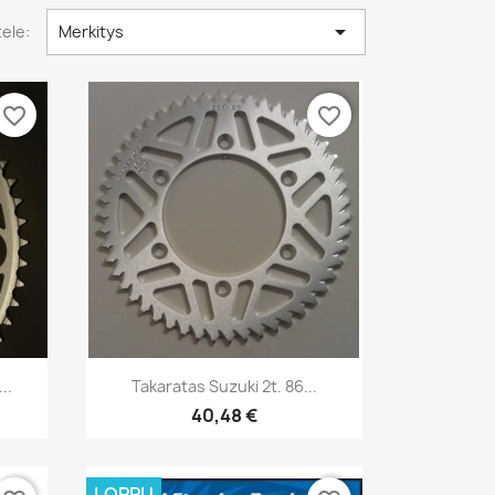

tele:
Merkitys
favorite_border
favorite_border
Pikakatselu

..
Takaratas Suzuki 2t. 86...
40,48 €
LOPPU