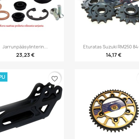
Pikakatselu
Pikakatselu


Jarrunpääsylinterin...
Eturatas Suzuki RM250 84
23,23 €
14,17 €
PU
favorite_border