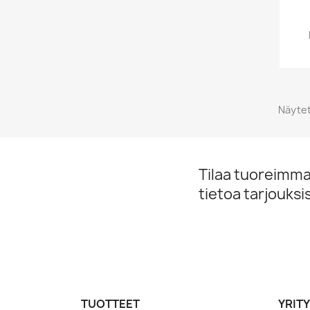
Näytet
Tilaa tuoreimmat
tietoa tarjouks
TUOTTEET
YRIT