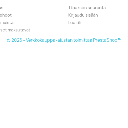
us
Tilauksen seuranta
öehdot
Kirjaudu sisään
 meistä
Luo tili
liset maksutavat
© 2026 - Verkkokauppa-alustan toimittaa PrestaShop™