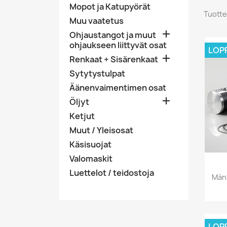
Mopot ja Katupyörät
Tuotte
Muu vaatetus

Ohjaustangot ja muut
ohjaukseen liittyvät osat
LOP

Renkaat + Sisärenkaat
Sytytystulpat
Äänenvaimentimen osat

Öljyt
Ketjut
Muut / Yleisosat
Käsisuojat
Valomaskit
Luettelot / teidostoja
Män
LOP