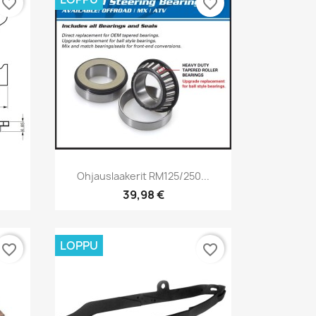
favorite_border
favorite_border
Pikakatselu

Ohjauslaakerit RM125/250...
39,98 €
LOPPU
favorite_border
favorite_border