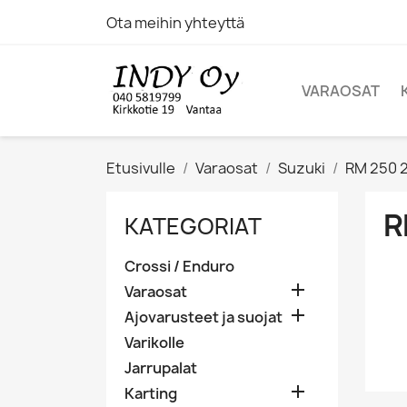
Ota meihin yhteyttä
VARAOSAT
Etusivulle
Varaosat
Suzuki
RM 250 
R
KATEGORIAT
Crossi / Enduro

Varaosat

Ajovarusteet ja suojat
Varikolle
Jarrupalat

Karting