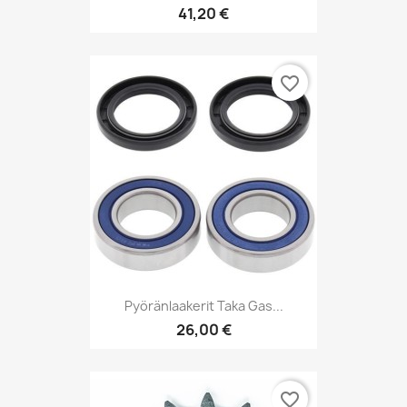
41,20 €
favorite_border
Pyöränlaakerit Taka Gas...
26,00 €
favorite_border