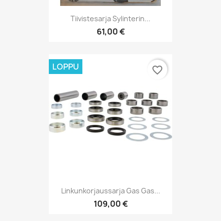
Tiivistesarja Sylinterin...
61,00 €
LOPPU
favorite_border
Linkunkorjaussarja Gas Gas...
109,00 €