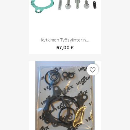
Kytkimen Työsylinterin...
67,00 €
favorite_border