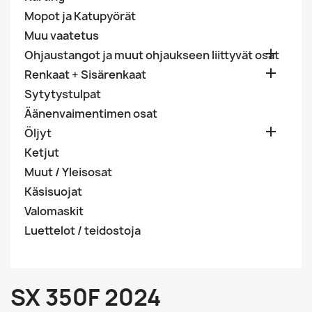
Mopot ja Katupyörät
Muu vaatetus

Ohjaustangot ja muut ohjaukseen liittyvät osat

Renkaat + Sisärenkaat
Sytytystulpat
Äänenvaimentimen osat

Öljyt
Ketjut
Muut / Yleisosat
Käsisuojat
Valomaskit
Luettelot / teidostoja
SX 350F 2024