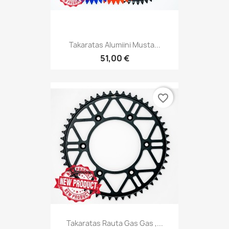
Takaratas Alumiini Musta...
51,00 €
favorite_border
Takaratas Rauta Gas Gas ,...