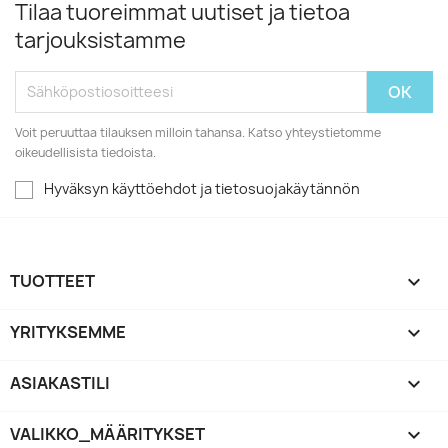
Tilaa tuoreimmat uutiset ja tietoa
tarjouksistamme
Voit peruuttaa tilauksen milloin tahansa. Katso yhteystietomme
oikeudellisista tiedoista.
Hyväksyn käyttöehdot ja tietosuojakäytännön
TUOTTEET

YRITYKSEMME

ASIAKASTILI

VALIKKO_MÄÄRITYKSET
keyboard_arrow_down