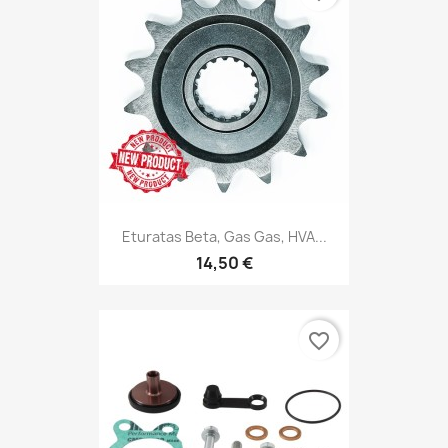
Eturatas Beta, Gas Gas, HVA...
14,50 €
favorite_border