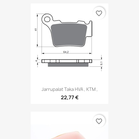
favorite_border
Jarrupalat Taka HVA , KTM ,
22,77 €
favorite_border