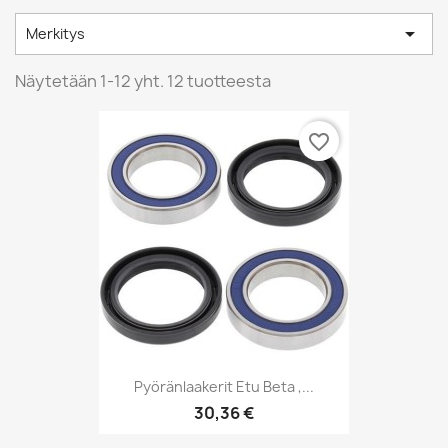

Merkitys
Näytetään 1-12 yht. 12 tuotteesta
favorite_border
Pyöränlaakerit Etu Beta ,...
30,36 €