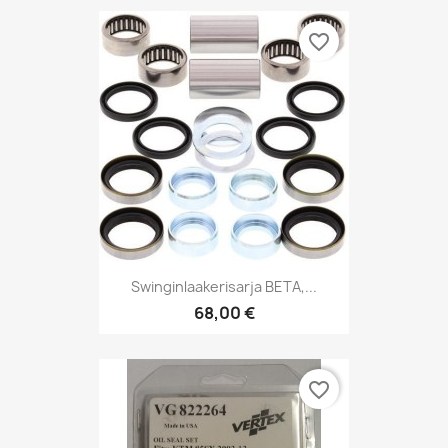
favorite_border
Swinginlaakerisarja BETA,...
68,00 €
favorite_border