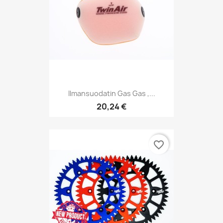
Ilmansuodatin Gas Gas ,...
20,24 €
favorite_border