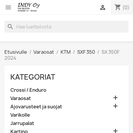
shopping_cart


(0)
search
Etusivulle
Varaosat
KTM
SXF 350
SX 350F
2024
KATEGORIAT
Crossi / Enduro

Varaosat

Ajovarusteet ja suojat
Varikolle
Jarrupalat

Karting