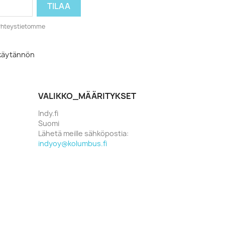
o yhteystietomme
akäytännön
VALIKKO_MÄÄRITYKSET
Indy.fi
Suomi
Lähetä meille sähköpostia:
indyoy@kolumbus.fi