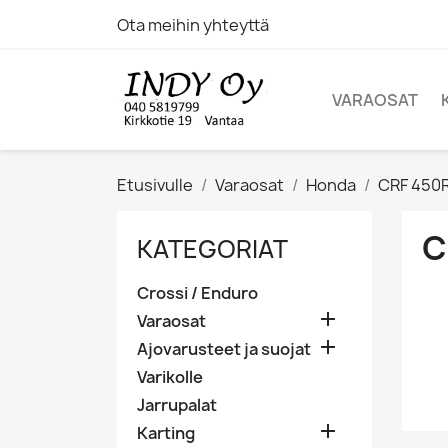
Ota meihin yhteyttä
VARAOSAT
Etusivulle
Varaosat
Honda
CRF 450
C
KATEGORIAT
Crossi / Enduro

Varaosat

Ajovarusteet ja suojat
Varikolle
Jarrupalat

Karting