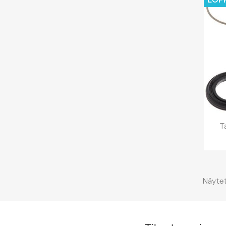
T
Näytet