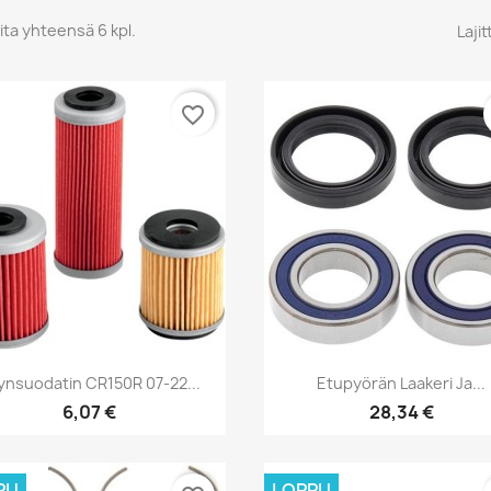
ita yhteensä 6 kpl.
Lajit
favorite_border
Pikakatselu
Pikakatselu


jynsuodatin CR150R 07-22...
Etupyörän Laakeri Ja...
6,07 €
28,34 €
PU
LOPPU