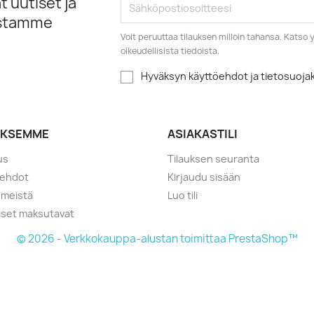
 uutiset ja
istamme
Voit peruuttaa tilauksen milloin tahansa. Kats
oikeudellisista tiedoista.
Hyväksyn käyttöehdot ja tietosuoj
YKSEMME
ASIAKASTILI
us
Tilauksen seuranta
öehdot
Kirjaudu sisään
 meistä
Luo tili
liset maksutavat
© 2026 - Verkkokauppa-alustan toimittaa PrestaShop™