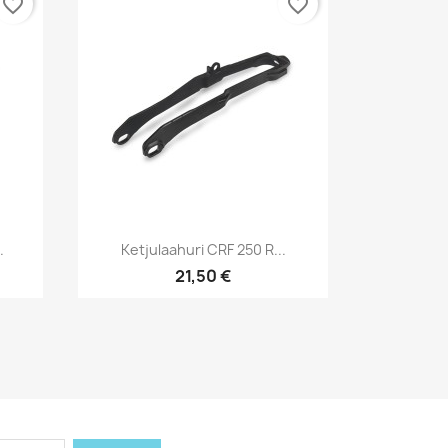
favorite_border
favorite_border
Pikakatselu

.
Ketjulaahuri CRF 250 R...
21,50 €