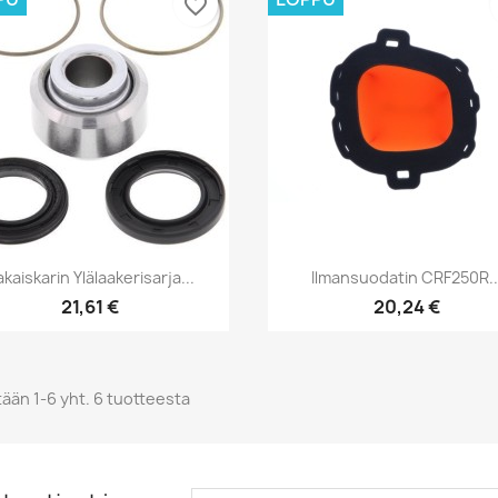
favorite_border
Pikakatselu
Pikakatselu


akaiskarin Ylälaakerisarja...
Ilmansuodatin CRF250R..
21,61 €
20,24 €
ään 1-6 yht. 6 tuotteesta