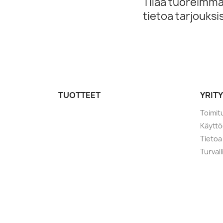
Tilaa tuoreimmat
tietoa tarjouks
TUOTTEET
YRIT
Toimit
Käytt
Tietoa
Turval