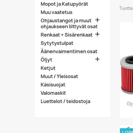
Mopot ja Katupyörät
Tuotte
Muu vaatetus

Ohjaustangot ja muut
ohjaukseen liittyvät osat

Renkaat + Sisärenkaat
Sytytystulpat
Äänenvaimentimen osat

Öljyt
Ketjut
Muut / Yleisosat
Käsisuojat
Valomaskit
Luettelot / teidostoja
Öl
LOP