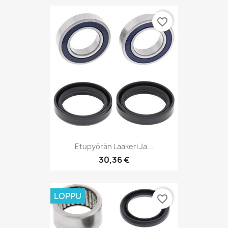
favorite_border
Etupyörän Laakeri Ja...
30,36 €
LOPPU
favorite_border