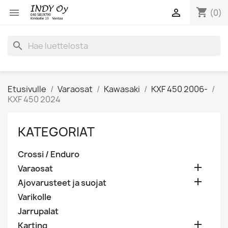
shopping_cart


(0)
search
Etusivulle
Varaosat
Kawasaki
KXF 450 2006-
KXF 450 2024
KATEGORIAT
Crossi / Enduro

Varaosat

Ajovarusteet ja suojat
Varikolle
Jarrupalat

Karting