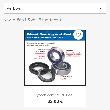

Merkitys
Näytetään 1-3 yht. 3 tuotteesta
favorite_border
Pyöränlaakerit Etu Gas...
32,00 €