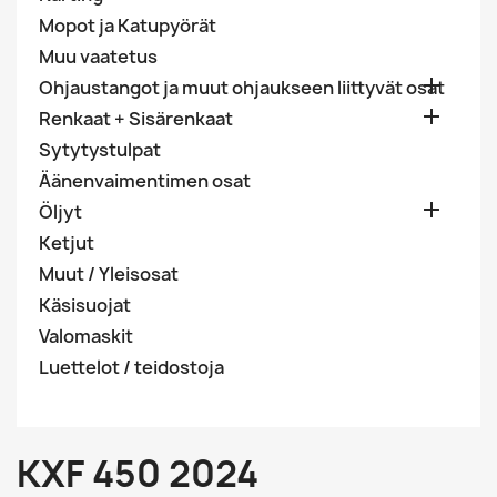
Mopot ja Katupyörät
Muu vaatetus

Ohjaustangot ja muut ohjaukseen liittyvät osat

Renkaat + Sisärenkaat
Sytytystulpat
Äänenvaimentimen osat

Öljyt
Ketjut
Muut / Yleisosat
Käsisuojat
Valomaskit
Luettelot / teidostoja
KXF 450 2024