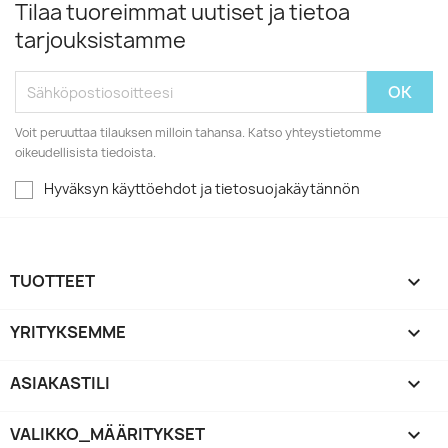
Tilaa tuoreimmat uutiset ja tietoa
tarjouksistamme
Voit peruuttaa tilauksen milloin tahansa. Katso yhteystietomme
oikeudellisista tiedoista.
Hyväksyn käyttöehdot ja tietosuojakäytännön
TUOTTEET

YRITYKSEMME

ASIAKASTILI

VALIKKO_MÄÄRITYKSET
keyboard_arrow_down