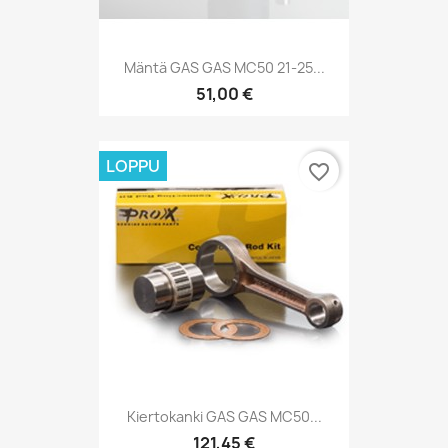
Mäntä GAS GAS MC50 21-25...
51,00 €
LOPPU
favorite_border
Kiertokanki GAS GAS MC50...
121,45 €