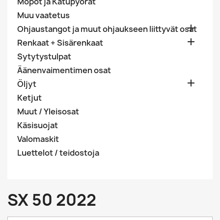
Mopot ja Katupyörät
Muu vaatetus

Ohjaustangot ja muut ohjaukseen liittyvät osat

Renkaat + Sisärenkaat
Sytytystulpat
Äänenvaimentimen osat

Öljyt
Ketjut
Muut / Yleisosat
Käsisuojat
Valomaskit
Luettelot / teidostoja
SX 50 2022