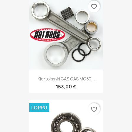
favorite_border
Kiertokanki GAS GAS MC50...
153,00 €
LOPPU
favorite_border