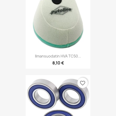
Ilmansuodatin HVA TC50...
8,10 €
favorite_border