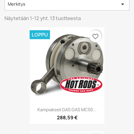

Merkitys
Näytetään 1-12 yht. 13 tuotteesta
LOPPU
favorite_border
Kampiakseli GAS GAS MC50...
288,59 €