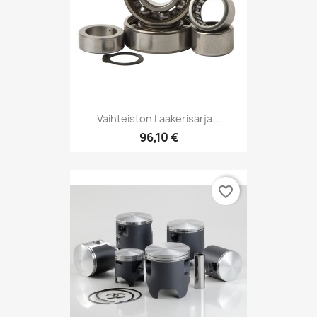
Vaihteiston Laakerisarja...
96,10 €
favorite_border