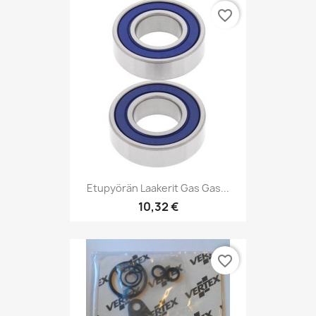
favorite_border
Etupyörän Laakerit Gas Gas...
10,32 €
favorite_border