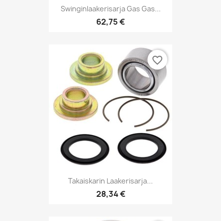
Swinginlaakerisarja Gas Gas...
62,75 €
favorite_border
Takaiskarin Laakerisarja...
28,34 €