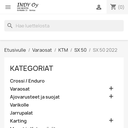
shopping_cart


(0)
search
Etusivulle
Varaosat
KTM
SX 50
SX 50 2022
KATEGORIAT
Crossi / Enduro

Varaosat

Ajovarusteet ja suojat
Varikolle
Jarrupalat

Karting