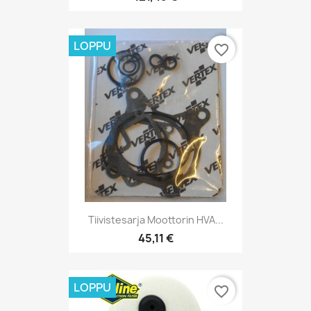
LOPPU
favorite_border
Tiivistesarja Moottorin HVA...
45,11 €
LOPPU
favorite_border