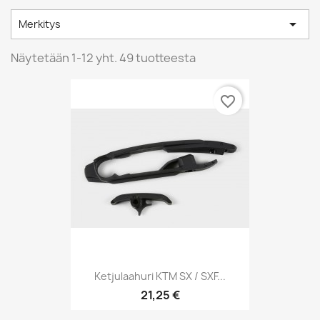

Merkitys
Näytetään 1-12 yht. 49 tuotteesta
favorite_border
Ketjulaahuri KTM SX / SXF...
21,25 €