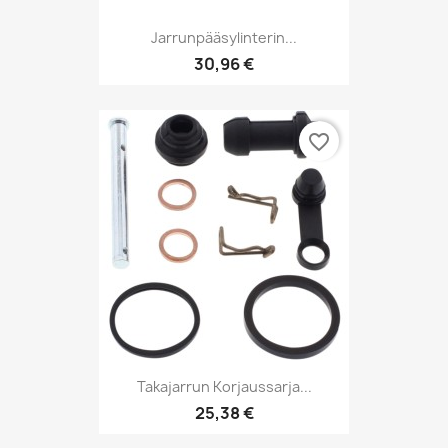
Jarrunpääsylinterin...
30,96 €
favorite_border
Takajarrun Korjaussarja...
25,38 €