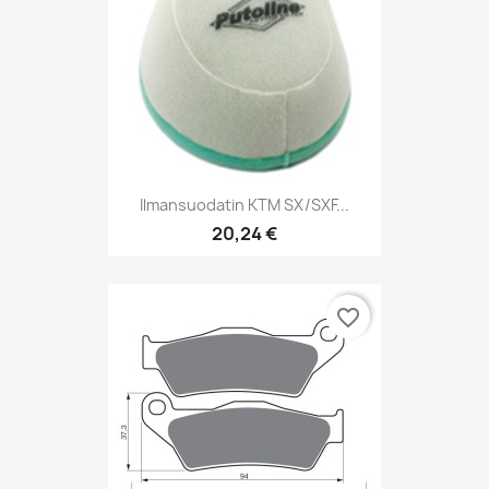
Ilmansuodatin KTM SX/SXF...
20,24 €
favorite_border