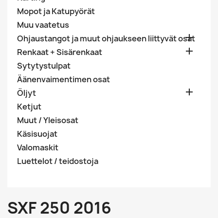
Mopot ja Katupyörät
Muu vaatetus

Ohjaustangot ja muut ohjaukseen liittyvät osat

Renkaat + Sisärenkaat
Sytytystulpat
Äänenvaimentimen osat

Öljyt
Ketjut
Muut / Yleisosat
Käsisuojat
Valomaskit
Luettelot / teidostoja
SXF 250 2016