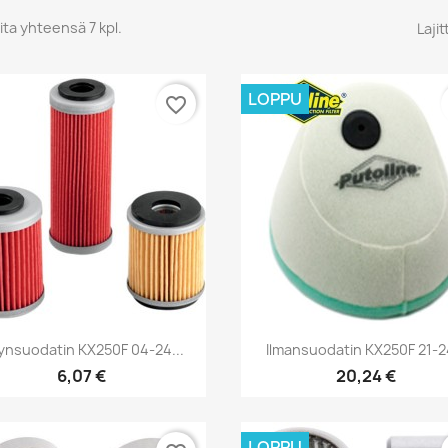
ita yhteensä 7 kpl.
Lajit
LOPPU
favorite_border
Pikakatselu
Pikakatselu


jynsuodatin KX250F 04-24...
Ilmansuodatin KX250F 21-24
6,07 €
20,24 €
LOPPU