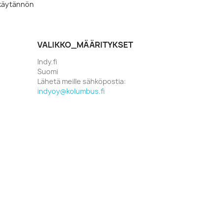
akäytännön
VALIKKO_MÄÄRITYKSET
Indy.fi
Suomi
Lähetä meille sähköpostia:
indyoy@kolumbus.fi