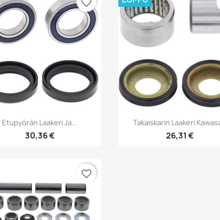
favorite_border
Pikakatselu
Pikakatselu


Etupyörän Laakeri Ja...
Takaiskarin Laakeri Kawas
30,36 €
26,31 €
favorite_border