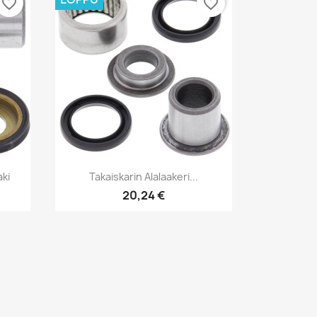
favorite_border
favorite_border
Pikakatselu

aki
Takaiskarin Alalaakeri...
20,24 €