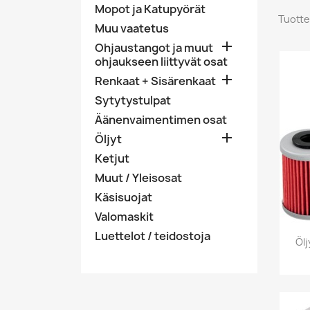
Mopot ja Katupyörät
Tuotte
Muu vaatetus

Ohjaustangot ja muut
ohjaukseen liittyvät osat

Renkaat + Sisärenkaat
Sytytystulpat
Äänenvaimentimen osat

Öljyt
Ketjut
Muut / Yleisosat
Käsisuojat
Valomaskit
Luettelot / teidostoja
Öl