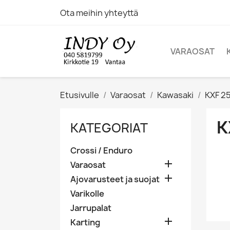
Ota meihin yhteyttä
VARAOSAT
Etusivulle
Varaosat
Kawasaki
KXF 2
K
KATEGORIAT
Crossi / Enduro

Varaosat

Ajovarusteet ja suojat
Varikolle
Jarrupalat

Karting