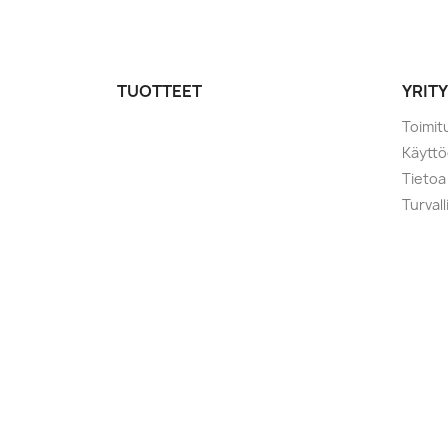
TUOTTEET
YRIT
Toimit
Käytt
Tietoa
Turval