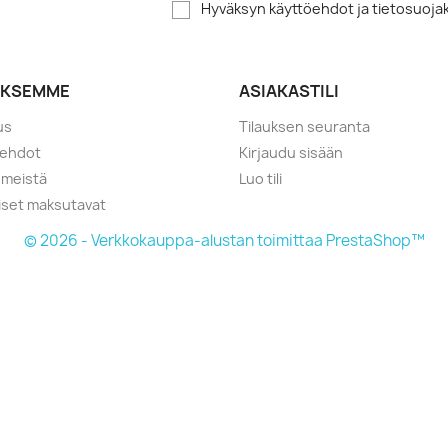
Hyväksyn käyttöehdot ja tietosuoj
YKSEMME
ASIAKASTILI
us
Tilauksen seuranta
öehdot
Kirjaudu sisään
 meistä
Luo tili
liset maksutavat
© 2026 - Verkkokauppa-alustan toimittaa PrestaShop™