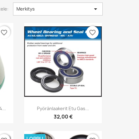

tele:
Merkitys
favorite_border
favorite_border
Pikakatselu

...
Pyöränlaakerit Etu Gas...
32,00 €
LOPPU