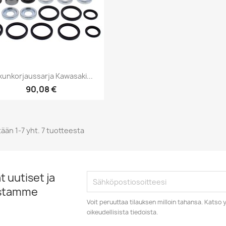
Pikakatselu

kunkorjaussarja Kawasaki...
90,08 €
ään 1-7 yht. 7 tuotteesta
 uutiset ja
istamme
Voit peruuttaa tilauksen milloin tahansa. Kats
oikeudellisista tiedoista.