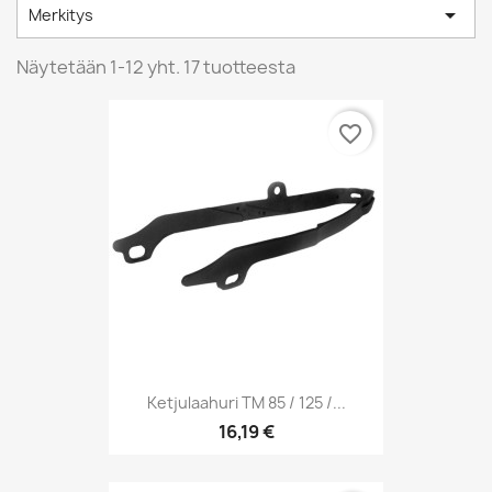

Merkitys
Näytetään 1-12 yht. 17 tuotteesta
favorite_border
Ketjulaahuri TM 85 / 125 /...
16,19 €