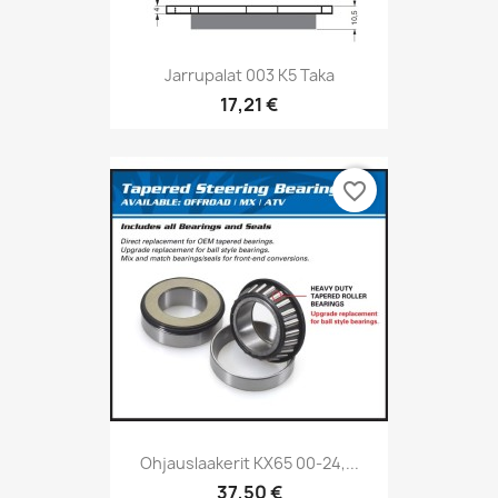
Jarrupalat 003 K5 Taka
17,21 €
favorite_border
Ohjauslaakerit KX65 00-24,...
37,50 €