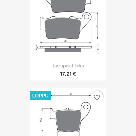
Jarrupalat Taka
17,21 €
LOPPU
favorite_border