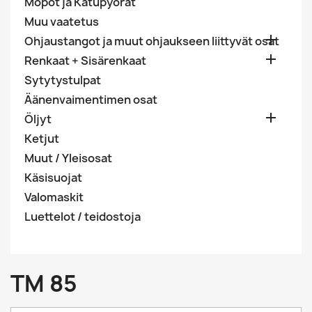
Mopot ja Katupyörät
Muu vaatetus

Ohjaustangot ja muut ohjaukseen liittyvät osat

Renkaat + Sisärenkaat
Sytytystulpat
Äänenvaimentimen osat

Öljyt
Ketjut
Muut / Yleisosat
Käsisuojat
Valomaskit
Luettelot / teidostoja
TM 85