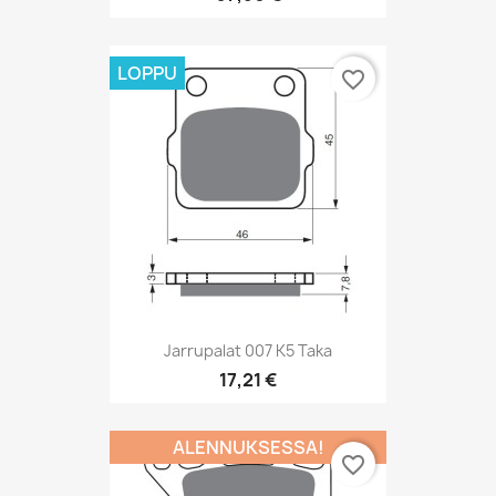
LOPPU
favorite_border
Jarrupalat 007 K5 Taka
17,21 €
ALENNUKSESSA!
favorite_border