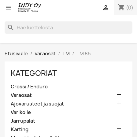
shopping_cart


(0)
search
Etusivulle
Varaosat
TM
TM 85
KATEGORIAT
Crossi / Enduro

Varaosat

Ajovarusteet ja suojat
Varikolle
Jarrupalat

Karting