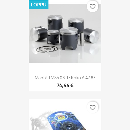
LOPPU
favorite_border
Mäntä TM85 08-17 Koko A 47,87
74,44 €
favorite_border