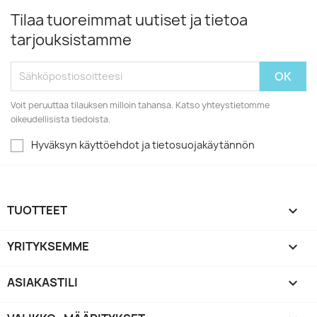
Tilaa tuoreimmat uutiset ja tietoa
tarjouksistamme
Voit peruuttaa tilauksen milloin tahansa. Katso yhteystietomme
oikeudellisista tiedoista.
Hyväksyn käyttöehdot ja tietosuojakäytännön
TUOTTEET

YRITYKSEMME

ASIAKASTILI
