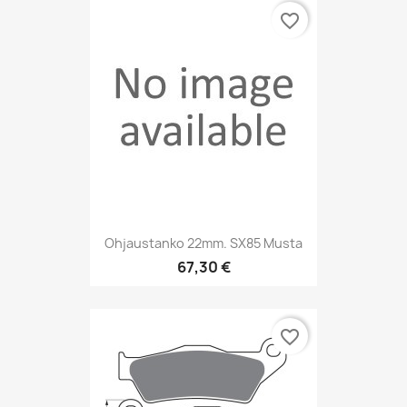
favorite_border
Ohjaustanko 22mm. SX85 Musta
67,30 €
favorite_border