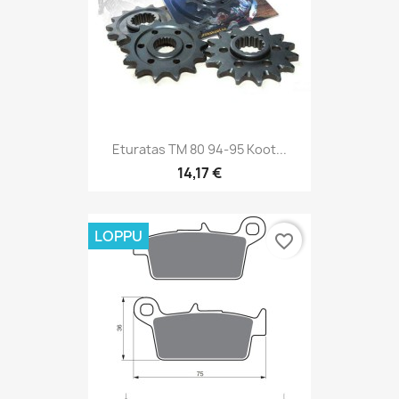
Eturatas TM 80 94-95 Koot...
14,17 €
LOPPU
favorite_border