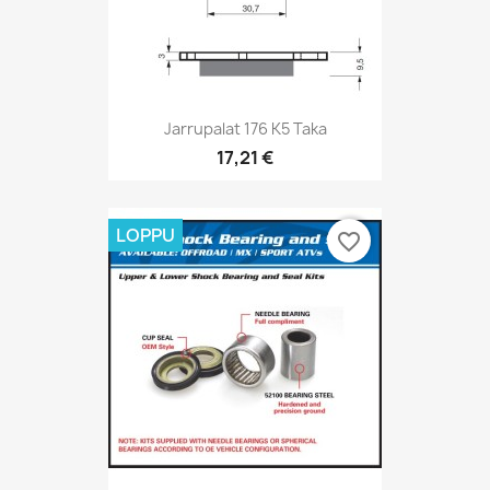
Jarrupalat 176 K5 Taka
17,21 €
LOPPU
favorite_border