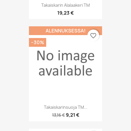
Takaiskarin Alalaakeri TM
19,23 €
ALENNUKSESSA!
favorite_border
−30%
Takaiskarinsuoja TM...
9,21 €
13,16 €